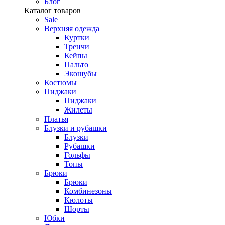
Блог
Каталог товаров
Sale
Верхняя одежда
Куртки
Тренчи
Кейпы
Пальто
Экошубы
Костюмы
Пиджаки
Пиджаки
Жилеты
Платья
Блузки и рубашки
Блузки
Рубашки
Гольфы
Топы
Брюки
Брюки
Комбинезоны
Кюлоты
Шорты
Юбки