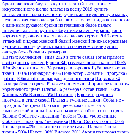
брюки женские
блузка s купить
желтый тренч
пижама
искусственного шелка
платье на весну 2019 купить
приталенные пальто женские
купить женскую черную майку
вечерняя женская одежда больших размеров
пиджаки женские
с длинным рукавом
брюки из плащевки
белое пальто
интернет магазин
купить юбку ниже колена украина
топ с
коротким рукавом
пижама леопардовая
куртки 2019 осень
атласный пиджак женский
белый женский пиджак
красивые
куртки на весну
купить платья в греческом стиле
купить
одежду бохо больших размеров
Платья: Коллекция - зима 2020 в стиле casual
Топы прямого
свободного кроя лён
Брюки 34 размера Состав ткани - 100%
Лён
Женская пижама 34 размера в горошек
Рубашки: Состав
ткани - 60% Полиакрил 40% Полиэстер Событие - прогулка /
работа
Юбки юбка-карандаш делового стиля
Пиджаки 34
размера белого цвета
Plus size в цветочный принт зеленовато-
коричневого цвета
Платья 36 размера Состав ткани - 60%
Хлопок 35% Вискоза 5% Полиэстер
Брюки праздник /
прогулка в стиле casual
Платья в гусиные лапки: Событие -
праздник / встреча
Платья в греческом стиле
Топы
классической длины
Платья праздник / работа синего цвета
Брюки: Событие - праздник / работа
Топы укороченные
Событие - праздник / вечеринка
Юбки: Состав ткани - 60%
Полиакрил 40% Полиэстер в стиле casual
Пальто: Состав
ткани - 50% Шерсть 30% Вискоза 20% Акрил пальтовая ткань