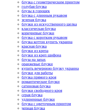
блузка с геометрическим принтом
голубая блузка
блузы в горошек
блузка с длинным рукавом
зеленая блузка
блузки из искусственного шелка
классическая блузка
коричневые блузки
блузка с коротким рукавом
блузка коттон купить украина
красная блузка
блузки из крепа
блузки из креп шифона
блуза на запах
оранжевые блузки
купить вечернюю блузку украина
блузки для работы
блузка прямого кроя
романтические блузки
сатиновая блузка
блузки свободного кроя
серая блузка
удлиненные блузки
блузка с цветочным принтом
черная блузка