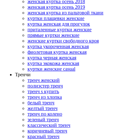
женская куртка осень 2018
женская куртка осень 2019
женская куртка из пальтовой ткани
куртки плащевки женские
куртка женская для прогулок
приталенные куртки женские
прямые куртки женские
женские куртки свободного кроя
куртка укороченная женская
фиолетовая куртка женская
куртка черная женская
куртка экокожа женская
куртки женские casual
Тренчи
тренч женский
полиэстер тренч
тренч s купить
тренч из хлопка
белый тренч
желтый тренч
тренч по колено
зеленый тренч
классический тренч
коричневый тренч
красный тренч