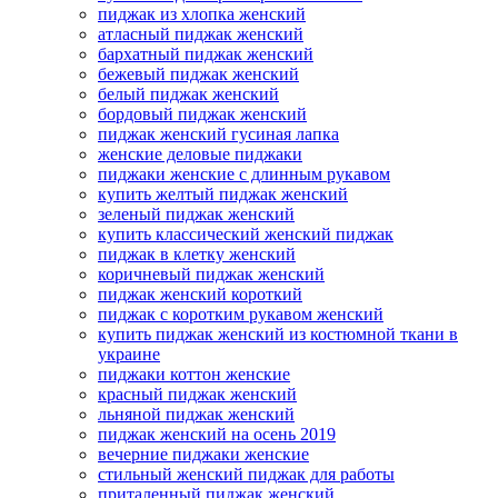
пиджак из хлопка женский
атласный пиджак женский
бархатный пиджак женский
бежевый пиджак женский
белый пиджак женский
бордовый пиджак женский
пиджак женский гусиная лапка
женские деловые пиджаки
пиджаки женские с длинным рукавом
купить желтый пиджак женский
зеленый пиджак женский
купить классический женский пиджак
пиджак в клетку женский
коричневый пиджак женский
пиджак женский короткий
пиджак с коротким рукавом женский
купить пиджак женский из костюмной ткани в
украине
пиджаки коттон женские
красный пиджак женский
льняной пиджак женский
пиджак женский на осень 2019
вечерние пиджаки женские
стильный женский пиджак для работы
приталенный пиджак женский