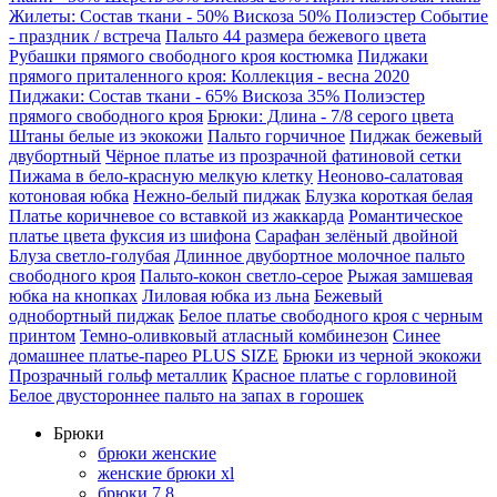
Жилеты: Состав ткани - 50% Вискоза 50% Полиэстер Событие
- праздник / встреча
Пальто 44 размера бежевого цвета
Рубашки прямого свободного кроя костюмка
Пиджаки
прямого приталенного кроя: Коллекция - весна 2020
Пиджаки: Состав ткани - 65% Вискоза 35% Полиэстер
прямого свободного кроя
Брюки: Длина - 7/8 серого цвета
Штаны белые из экокожи
Пальто горчичное
Пиджак бежевый
двубортный
Чёрное платье из прозрачной фатиновой сетки
Пижама в бело-красную мелкую клетку
Неоново-салатовая
котоновая юбка
Нежно-белый пиджак
Блузка короткая белая
Платье коричневое со вставкой из жаккарда
Романтическое
платье цвета фуксия из шифона
Сарафан зелёный двойной
Блуза светло-голубая
Длинное двубортное молочное пальто
свободного кроя
Пальто-кокон светло-серое
Рыжая замшевая
юбка на кнопках
Лиловая юбка из льна
Бежевый
однобортный пиджак
Белое платье свободного кроя с черным
принтом
Темно-оливковый атласный комбинезон
Синее
домашнее платье-парео PLUS SIZE
Брюки из черной экокожи
Прозрачный гольф металлик
Красное платье с горловиной
Белое двустороннее пальто на запах в горошек
Брюки
брюки женские
женские брюки xl
брюки 7 8