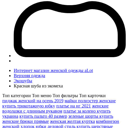
Интернет магазин женской одежды aLot
Верхняя одежда
Экошубы
Красная шуба из экомеха
Топ категории
Топ меню
Топ фильтры
Топ карточки
пиджак женский на осень 2019
майки полиэстер женские
купить трикотажную юбку
платье на нг 2021
женские
водолазки с длинным рукавом
платье за колено купить
украина
купить пальто 40 размер
зеленые шорты купить
женские брюки прямые
женская желтая куртка
комбинезон
женский хлопок
юбки деловой стиль
купить шерстяные