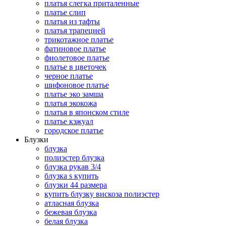
платья слегка приталенные
платье слип
платья из тафты
платья трапецией
трикотажное платье
фатиновое платье
фиолетовое платье
платье в цветочек
черное платье
шифоновое платье
платье эко замша
платья экокожа
платья в японском стиле
платье кэжуал
городское платье
Блузки
блузка
полиэстер блузка
блузка рукав 3/4
блузка s купить
блузки 44 размера
купить блузку вискоза полиэстер
атласная блузка
бежевая блузка
белая блузка