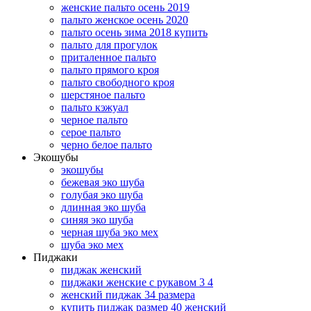
женские пальто осень 2019
пальто женское осень 2020
пальто осень зима 2018 купить
пальто для прогулок
приталенное пальто
пальто прямого кроя
пальто свободного кроя
шерстяное пальто
пальто кэжуал
черное пальто
серое пальто
черно белое пальто
Экошубы
экошубы
бежевая эко шуба
голубая эко шуба
длинная эко шуба
синяя эко шуба
черная шуба эко мех
шуба эко мех
Пиджаки
пиджак женский
пиджаки женские с рукавом 3 4
женский пиджак 34 размера
купить пиджак размер 40 женский