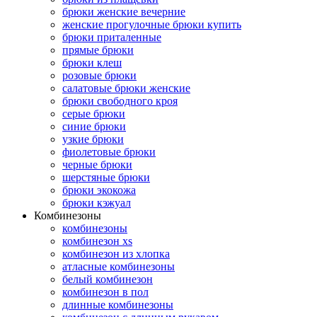
брюки женские вечерние
женские прогулочные брюки купить
брюки приталенные
прямые брюки
брюки клеш
розовые брюки
салатовые брюки женские
брюки свободного кроя
серые брюки
синие брюки
узкие брюки
фиолетовые брюки
черные брюки
шерстяные брюки
брюки экокожа
брюки кэжуал
Комбинезоны
комбинезоны
комбинезон xs
комбинезон из хлопка
атласные комбинезоны
белый комбинезон
комбинезон в пол
длинные комбинезоны