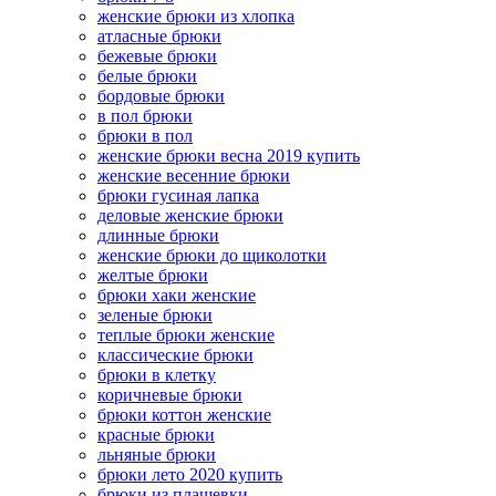
женские брюки из хлопка
атласные брюки
бежевые брюки
белые брюки
бордовые брюки
в пол брюки
брюки в пол
женские брюки весна 2019 купить
женские весенние брюки
брюки гусиная лапка
деловые женские брюки
длинные брюки
женские брюки до щиколотки
желтые брюки
брюки хаки женские
зеленые брюки
теплые брюки женские
классические брюки
брюки в клетку
коричневые брюки
брюки коттон женские
красные брюки
льняные брюки
брюки лето 2020 купить
брюки из плащевки