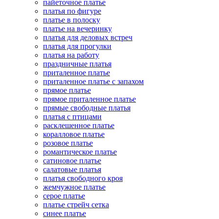
пайеточное платье
платья по фигуре
платье в полоску
платье на вечеринку
платья для деловых встреч
платья для прогулки
платья на работу
праздничные платья
приталенное платье
приталенное платье с запахом
прямое платье
прямое приталенное платье
прямые свободные платья
платья с птицами
расклешенное платье
коралловое платье
розовое платье
романтическое платье
сатиновое платье
салатовые платья
платья свободного кроя
жемчужное платье
серое платье
платье стрейч сетка
синее платье