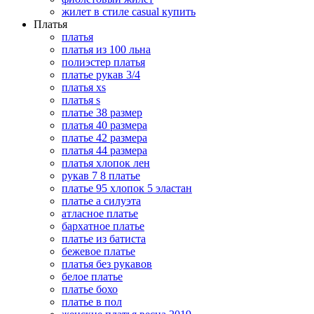
жилет в стиле casual купить
Платья
платья
платья из 100 льна
полиэстер платья
платье рукав 3/4
платья xs
платья s
платье 38 размер
платья 40 размера
платье 42 размера
платья 44 размера
платья хлопок лен
рукав 7 8 платье
платье 95 хлопок 5 эластан
платье а силуэта
атласное платье
бархатное платье
платье из батиста
бежевое платье
платья без рукавов
белое платье
платье бохо
платье в пол