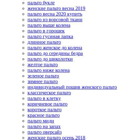
пальто букле
женские пальто весна 2019
пальто весна 2020 купить
пальто из ворсовой ткани
пальто выше колена
пальто в горошек
пальто гусиная лапка
длинное пальто
пальто женское до колена
пальто до середины бедра
пальто до щиколотки
желтое пальто
пальто ниже колена
зеленое пальто
зимнее пальто
индивидуальный пошив женского пальто
классическое пальто
пальто в клетку
коричневое пальто
короткое пальто
красное пальто
пальто миди
пальто на запах
пальто оверсайз
женские пальто осень 2018