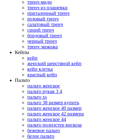
тренч миди
тренч из плащевки
приталенный тренч
розовый тренч
салатовый тренч
синий тренч
бордовый тренч
черный тренч
тренч экокожа
Кейпы
кейп
женский шерстяной кейп
кейп клетка
красный кейп
Пальто
пальто женское
пальто рукав 3 4
пальто xs
пальто 38 размер купить
пальто женское 40 размер
пальто женское 42 размера
пальто женское 44
пальто полиэстер вискоза
бежевое пальто
белое пальто