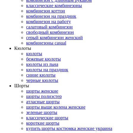
комбинезон с длинным рукавом
классические комбинезоны
комбинезон коттон
комбинезон на праздник
комбинезон на работу
салатовый комбинезон
свободный комбинезон
серый комбинезон женский
комбинезоны casual
Кюлоты
кюлоты
бежевые кюлоты
кюлоты из льна
кюлоты на праздник
синие кюлоты
черные кюлоты
Шорты
шорты женские
шорты полиэстер
атласные шорты
шорты выше колена женские
зеленые шорты
классические шорты
короткие шорты
купить шорты костюмка женские украина