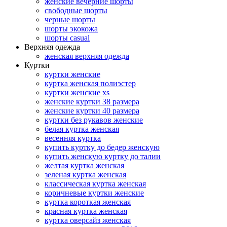
женские вечерние шорты
свободные шорты
черные шорты
шорты экокожа
шорты casual
Верхняя одежда
женская верхняя одежда
Куртки
куртки женские
куртка женская полиэстер
куртки женские xs
женские куртки 38 размера
женские куртки 40 размера
куртки без рукавов женские
белая куртка женская
весенняя куртка
купить куртку до бедер женскую
купить женскую куртку до талии
желтая куртка женская
зеленая куртка женская
классическая куртка женская
коричневые куртки женские
куртка короткая женская
красная куртка женская
куртка оверсайз женская