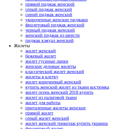
прямой пиджак женский
серый пиджак женский
синий пиджак женский
укороченные женские пиджаки
фиолетовый пиджак женский
черный пиджак женский
женский пиджак из шерсти
пиджак кэжуал женский
Жилеты
жилет женский
бежевый жилет
жилет гусиные лапки
женские деловые жилеты
классический жилет женский
жилеты в клетку
жилет коричневый женский
купить женский жилет из ткани костюмка
жилет осень женский 2018 купить
жилет из пальтовой ткани
жилет для работы
приталенные жилеты женские
прямой жилет
серый жилет женский
жилет женский трикотаж купить украина
фиолетовый жилет