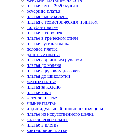
женские платья весна 2019
платье весна 2020 купить
вечерние платья
платья выше колена
платья с геометрическим принтом
голубое платье
платье в горошек
платье в греческом стиле
платье гусиная лапка
деловое платье
длинные платья
платья с длинным рукавом
платья до колена
платье с рукавом до локтя
платья до щиколотки
желтое платье
платья за колено
платье хаки
зеленое платье
зимнее платье
индивидуальный пошив платья цена
платье из искусственного шелка
классическое платье
платье в клетку
коктейльное платье