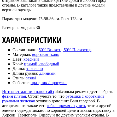
отправим ваш заказ в самые краткие сроки в любой город
страны. В каталоге также представлены и другие модели
верхней одежды.
Параметры модели: 75-58-86 см. Рост 178 см
Размер на модели: 36
ХАРАКТЕРИСТИКИ
Состав ткани:
50% Вискоза, 50% Полиэстер
Материал:
ворсовая ткань
Цвет:
красный
Крой:
прямой, свободный
Длина:
за колено
Длина рукава:
длинный
Стиль:
casual
Событие:
праздник / прогулка
Интернет магазин плюс сайз
alot.com.ua рекомендует выбрать
фатин платья
. Стоит учесть то, что
рубашка с короткими
рукавами женская
отлично дополнит Ваш гардероб. В
ассортименте также есть
юбка прямая - купить
этот и другой
элемент одежды можно по хорошей цене и заказать доставку в
Херсон, Тернополь, Одессу и по другим уголкам страны. В