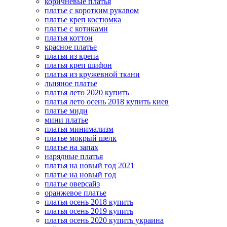
коричневые платья
платье с коротким рукавом
платье креп костюмка
платье с котиками
платья коттон
красное платье
платья из крепа
платья креп шифон
платья из кружевной ткани
льняное платье
платья лето 2020 купить
платья лето осень 2018 купить киев
платье миди
мини платье
платья минимализм
платье мокрый шелк
платье на запах
нарядные платья
платья на новый год 2021
платье на новый год
платье оверсайз
оранжевое платье
платья осень 2018 купить
платья осень 2019 купить
платья осень 2020 купить украина