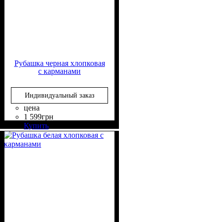
Рубашка черная хлопковая
с карманами
Индивидуальный заказ
цена
1 599
грн
Состав ткани
Крой
Длина
Длина рукава
Стиль
: свободный
: классическая
: casual
: 95% Хлопок,
: длинный
Купить
5% Эластан