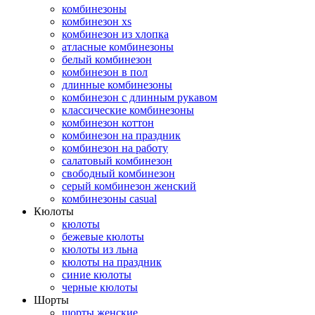
комбинезоны
комбинезон xs
комбинезон из хлопка
атласные комбинезоны
белый комбинезон
комбинезон в пол
длинные комбинезоны
комбинезон с длинным рукавом
классические комбинезоны
комбинезон коттон
комбинезон на праздник
комбинезон на работу
салатовый комбинезон
свободный комбинезон
серый комбинезон женский
комбинезоны casual
Кюлоты
кюлоты
бежевые кюлоты
кюлоты из льна
кюлоты на праздник
синие кюлоты
черные кюлоты
Шорты
шорты женские