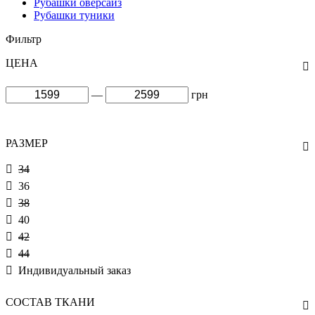
Рубашки оверсайз
Рубашки туники
Фильтр
ЦЕНА
—
грн
РАЗМЕР
34
36
38
40
42
44
Индивидуальный заказ
СОСТАВ ТКАНИ