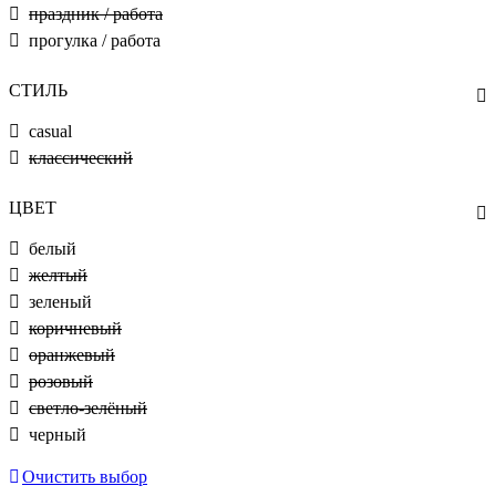
праздник / работа
прогулка / работа
СТИЛЬ
casual
классический
ЦВЕТ
белый
желтый
зеленый
коричневый
оранжевый
розовый
светло-зелёный
черный
Очистить выбор