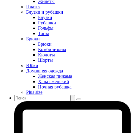
Жилеты
Платья
Блузки и рубашки
Блузки
Рубашки
Гольфы
Топы
Брюки
Брюки
Комбинезоны
Кюлоты
Шорты
Юбки
Домашняя одежда
Женская пижама
Халат женский
Ночная рубашка
Plus size