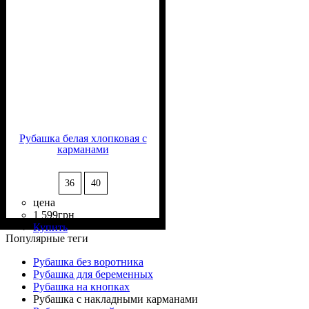
Рубашка белая хлопковая с
карманами
36
40
цена
1 599
грн
Состав ткани
Крой
Длина
Длина рукава
Стиль
: свободный
: классическая
: casual
: 95% Хлопок,
: длинный
Купить
5% Эластан
Популярные теги
Рубашка без воротника
Рубашка для беременных
Рубашка на кнопках
Рубашка с накладными карманами