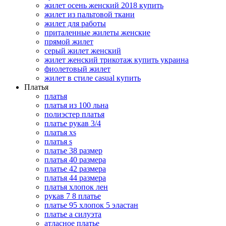
жилет осень женский 2018 купить
жилет из пальтовой ткани
жилет для работы
приталенные жилеты женские
прямой жилет
серый жилет женский
жилет женский трикотаж купить украина
фиолетовый жилет
жилет в стиле casual купить
Платья
платья
платья из 100 льна
полиэстер платья
платье рукав 3/4
платья xs
платья s
платье 38 размер
платья 40 размера
платье 42 размера
платья 44 размера
платья хлопок лен
рукав 7 8 платье
платье 95 хлопок 5 эластан
платье а силуэта
атласное платье