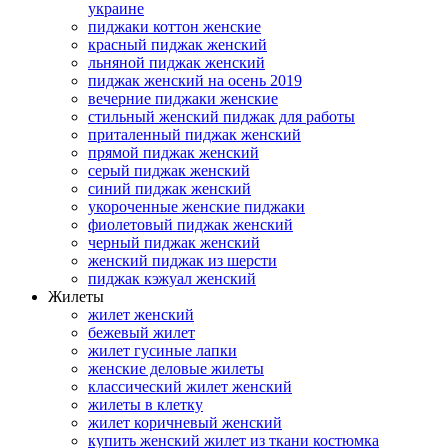
украине
пиджаки коттон женские
красный пиджак женский
льняной пиджак женский
пиджак женский на осень 2019
вечерние пиджаки женские
стильный женский пиджак для работы
приталенный пиджак женский
прямой пиджак женский
серый пиджак женский
синий пиджак женский
укороченные женские пиджаки
фиолетовый пиджак женский
черный пиджак женский
женский пиджак из шерсти
пиджак кэжуал женский
Жилеты
жилет женский
бежевый жилет
жилет гусиные лапки
женские деловые жилеты
классический жилет женский
жилеты в клетку
жилет коричневый женский
купить женский жилет из ткани костюмка