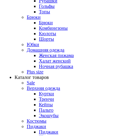
Рубашки
Гольфы
Топы
Брюки
Брюки
Комбинезоны
Кюлоты
Шорты
Юбки
Домашняя одежда
Женская пижама
Халат женский
Ночная рубашка
Plus size
Каталог товаров
Sale
Верхняя одежда
Куртки
Тренчи
Кейпы
Пальто
Экошубы
Костюмы
Пиджаки
Пиджаки