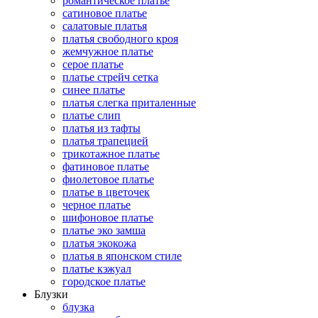
романтическое платье
сатиновое платье
салатовые платья
платья свободного кроя
жемчужное платье
серое платье
платье стрейч сетка
синее платье
платья слегка приталенные
платье слип
платья из тафты
платья трапецией
трикотажное платье
фатиновое платье
фиолетовое платье
платье в цветочек
черное платье
шифоновое платье
платье эко замша
платья экокожа
платья в японском стиле
платье кэжуал
городское платье
Блузки
блузка