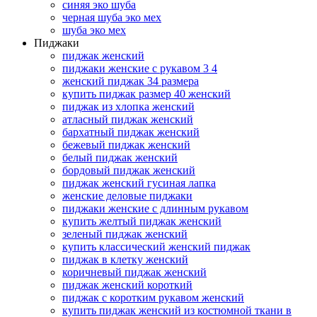
синяя эко шуба
черная шуба эко мех
шуба эко мех
Пиджаки
пиджак женский
пиджаки женские с рукавом 3 4
женский пиджак 34 размера
купить пиджак размер 40 женский
пиджак из хлопка женский
атласный пиджак женский
бархатный пиджак женский
бежевый пиджак женский
белый пиджак женский
бордовый пиджак женский
пиджак женский гусиная лапка
женские деловые пиджаки
пиджаки женские с длинным рукавом
купить желтый пиджак женский
зеленый пиджак женский
купить классический женский пиджак
пиджак в клетку женский
коричневый пиджак женский
пиджак женский короткий
пиджак с коротким рукавом женский
купить пиджак женский из костюмной ткани в