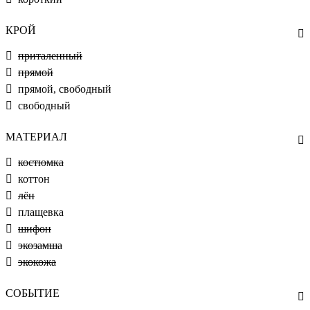
КРОЙ
приталенный
прямой
прямой, свободный
свободный
МАТЕРИАЛ
костюмка
коттон
лён
плащевка
шифон
экозамша
экокожа
СОБЫТИЕ