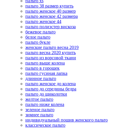
пальто xs
пальто 38 размер купить
пальто женское 40 размер
пальто женское 42 размера
пальто женское 44
пальто полиэстер вискоза
бежевое пальто
белое пальто
пальто букле
женские пальто весна 2019
пальто весна 2020 купить
пальто из ворсовой ткани
пальто выше колена
пальто в горошек
пальто гусиная лапка
длинное пальто
пальто женское до колена
пальто до середины бедра
пальто до щиколотки
желтое пальто
пальто ниже колена
зеленое пальто
зимнее пальто
индивидуальный пошив женского пальто
классическое пальто