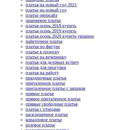
платья на новый год 2021
платье на новый год
платье оверсайз
оранжевое платье
платья осень 2018 купить
платья осень 2019 купить
платья осень 2020 купить украина
пайеточное платье
платья по фигуре
платье в полоску
платье на вечеринку
платья для деловых встреч
платья для прогулки
платья на работу
праздничные платья
приталенное платье
приталенное платье с запахом
прямое платье
прямое приталенное платье
прямые свободные платья
платья с птицами
расклешенное платье
коралловое платье
розовое платье