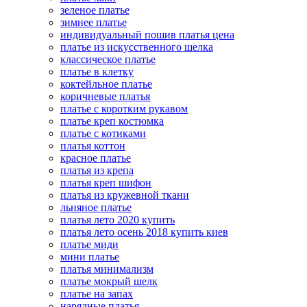
зеленое платье
зимнее платье
индивидуальный пошив платья цена
платье из искусственного шелка
классическое платье
платье в клетку
коктейльное платье
коричневые платья
платье с коротким рукавом
платье креп костюмка
платье с котиками
платья коттон
красное платье
платья из крепа
платья креп шифон
платья из кружевной ткани
льняное платье
платья лето 2020 купить
платья лето осень 2018 купить киев
платье миди
мини платье
платья минимализм
платье мокрый шелк
платье на запах
нарядные платья