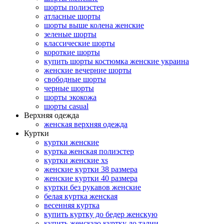
шорты полиэстер
атласные шорты
шорты выше колена женские
зеленые шорты
классические шорты
короткие шорты
купить шорты костюмка женские украина
женские вечерние шорты
свободные шорты
черные шорты
шорты экокожа
шорты casual
Верхняя одежда
женская верхняя одежда
Куртки
куртки женские
куртка женская полиэстер
куртки женские xs
женские куртки 38 размера
женские куртки 40 размера
куртки без рукавов женские
белая куртка женская
весенняя куртка
купить куртку до бедер женскую
купить женскую куртку до талии