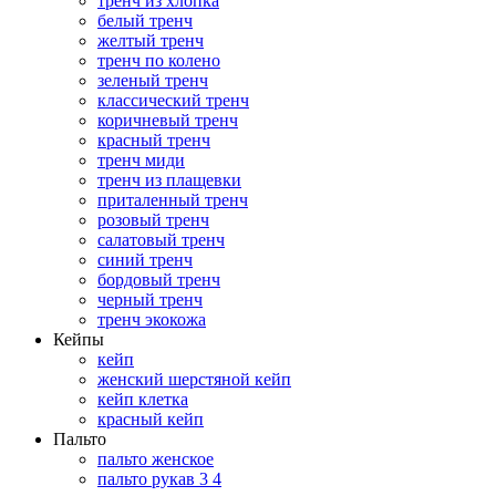
тренч из хлопка
белый тренч
желтый тренч
тренч по колено
зеленый тренч
классический тренч
коричневый тренч
красный тренч
тренч миди
тренч из плащевки
приталенный тренч
розовый тренч
салатовый тренч
синий тренч
бордовый тренч
черный тренч
тренч экокожа
Кейпы
кейп
женский шерстяной кейп
кейп клетка
красный кейп
Пальто
пальто женское
пальто рукав 3 4