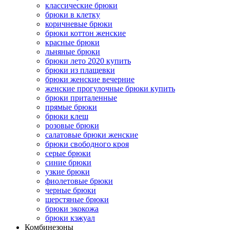
классические брюки
брюки в клетку
коричневые брюки
брюки коттон женские
красные брюки
льняные брюки
брюки лето 2020 купить
брюки из плащевки
брюки женские вечерние
женские прогулочные брюки купить
брюки приталенные
прямые брюки
брюки клеш
розовые брюки
салатовые брюки женские
брюки свободного кроя
серые брюки
синие брюки
узкие брюки
фиолетовые брюки
черные брюки
шерстяные брюки
брюки экокожа
брюки кэжуал
Комбинезоны