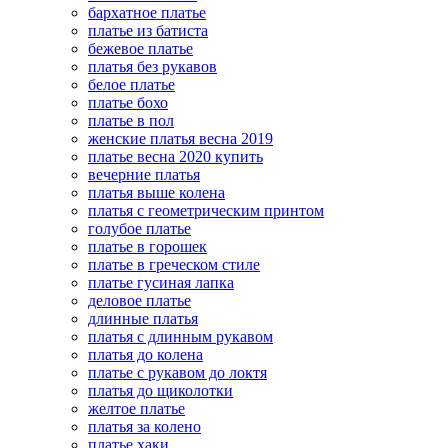
бархатное платье
платье из батиста
бежевое платье
платья без рукавов
белое платье
платье бохо
платье в пол
женские платья весна 2019
платье весна 2020 купить
вечерние платья
платья выше колена
платья с геометрическим принтом
голубое платье
платье в горошек
платье в греческом стиле
платье гусиная лапка
деловое платье
длинные платья
платья с длинным рукавом
платья до колена
платье с рукавом до локтя
платья до щиколотки
желтое платье
платья за колено
платье хаки