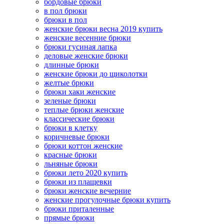
бордовые брюки
в пол брюки
брюки в пол
женские брюки весна 2019 купить
женские весенние брюки
брюки гусиная лапка
деловые женские брюки
длинные брюки
женские брюки до щиколотки
желтые брюки
брюки хаки женские
зеленые брюки
теплые брюки женские
классические брюки
брюки в клетку
коричневые брюки
брюки коттон женские
красные брюки
льняные брюки
брюки лето 2020 купить
брюки из плащевки
брюки женские вечерние
женские прогулочные брюки купить
брюки приталенные
прямые брюки