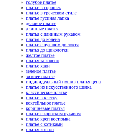
голубое платье
платье в горошек
платье в греческом стиле
платье гусиная лапка
деловое платье
длинные платья
платья с длинным рукавом
платья до колена
платье с рукавом до локтя
платья до щиколотки
желтое платье
платья за колено
платье хаки
зеленое платье
зимнее платье
индивидуальный пошив платья цена
платье из искусственного шелка
классическое платье
платье в клетку
коктейльное платье
коричневые платья
платье с коротким рукавом
платье креп костюмка
платье с котиками
платья коттон