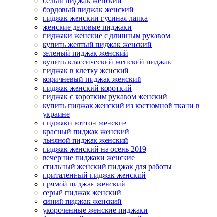
белый пиджак женский
бордовый пиджак женский
пиджак женский гусиная лапка
женские деловые пиджаки
пиджаки женские с длинным рукавом
купить желтый пиджак женский
зеленый пиджак женский
купить классический женский пиджак
пиджак в клетку женский
коричневый пиджак женский
пиджак женский короткий
пиджак с коротким рукавом женский
купить пиджак женский из костюмной ткани в
украине
пиджаки коттон женские
красный пиджак женский
льняной пиджак женский
пиджак женский на осень 2019
вечерние пиджаки женские
стильный женский пиджак для работы
приталенный пиджак женский
прямой пиджак женский
серый пиджак женский
синий пиджак женский
укороченные женские пиджаки