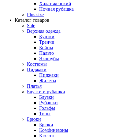
Халат женский
Ночная рубашка
Plus size
Каталог товаров
Sale
Верхняя одежда
Куртки
Тренчи
Кейпы
Пальто
Экошубы
Костюмы
Пиджаки
Пиджаки
Жилеты
Платья
Блузки и рубашки
Блузки
Рубашки
Гольфы
Топы
Брюки
Брюки
Комбинезоны
Кюлоты