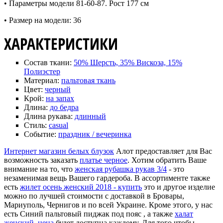
• Параметры модели 81-60-87. Рост 177 см
• Размер на модели: 36
ХАРАКТЕРИСТИКИ
Состав ткани:
50% Шерсть, 35% Вискоза, 15%
Полиэстер
Материал:
пальтовая ткань
Цвет:
черный
Крой:
на запах
Длина:
до бедра
Длина рукава:
длинный
Стиль:
casual
Событие:
праздник / вечеринка
Интернет магазин белых блузок
Алот предоставляет для Вас
возможность заказать
платье черное
. Хотим обратить Ваше
внимание на то, что
женская рубашка рукав 3/4
- это
незаменимая вещь Вашего гардероба. В ассортименте также
есть
жилет осень женский 2018 - купить
это и другое изделие
можно по лучшей стоимости с доставкой в Бровары,
Мариуполь, Чернигов и по всей Украине. Кроме этого, у нас
есть Синий пальтовый пиджак под пояс , а также
халат
женский, цена
будет доступна каждому. Для того чтобы