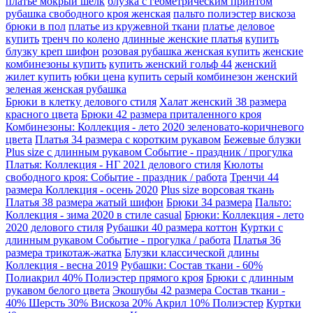
платье мокрый шелк
блузка с геометрическим принтом
рубашка свободного кроя женская
пальто полиэстер вискоза
брюки в пол
платье из кружевной ткани
платье деловое
купить
тренч по колено
длинные женские платья
купить
блузку креп шифон
розовая рубашка женская купить
женские
комбинезоны купить
купить женский гольф 44
женский
жилет купить
юбки цена
купить серый комбинезон женский
зеленая женская рубашка
Брюки в клетку делового стиля
Халат женский 38 размера
красного цвета
Брюки 42 размера приталенного кроя
Комбинезоны: Коллекция - лето 2020 зеленовато-коричневого
цвета
Платья 34 размера с коротким рукавом
Бежевые блузки
Plus size с длинным рукавом Событие - праздник / прогулка
Платья: Коллекция - НГ 2021 делового стиля
Кюлоты
свободного кроя: Событие - праздник / работа
Тренчи 44
размера Коллекция - осень 2020
Plus size ворсовая ткань
Платья 38 размера жатый шифон
Брюки 34 размера
Пальто:
Коллекция - зима 2020 в стиле casual
Брюки: Коллекция - лето
2020 делового стиля
Рубашки 40 размера коттон
Куртки с
длинным рукавом Событие - прогулка / работа
Платья 36
размера трикотаж-жатка
Блузки классической длины
Коллекция - весна 2019
Рубашки: Состав ткани - 60%
Полиакрил 40% Полиэстер прямого кроя
Брюки с длинным
рукавом белого цвета
Экошубы 42 размера Состав ткани -
40% Шерсть 30% Вискоза 20% Акрил 10% Полиэстер
Куртки