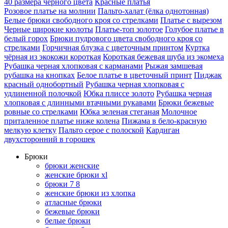
40 размера черного цвета
Красные платья
Розовое платье на молнии
Пальто-халат (ёлка однотонная)
Белые брюки свободного кроя со стрелками
Платье с вырезом
Черные широкие кюлоты
Платье-топ золотое
Голубое платье в
белый горох
Брюки пудрового цвета свободного кроя со
стрелками
Горчичная блузка с цветочным принтом
Куртка
чёрная из экокожи короткая
Короткая бежевая шуба из экомеха
Рубашка черная хлопковая с карманами
Рыжая замшевая
рубашка на кнопках
Белое платье в цветочный принт
Пиджак
красный однобортный
Рубашка черная хлопковая с
удлиненной полочкой
Юбка плиссе золото
Рубашка черная
хлопковая с длинными втачными рукавами
Брюки бежевые
ровные со стрелками
Юбка зеленая стеганая
Молочное
приталенное платье ниже колена
Пижама в бело-красную
мелкую клетку
Пальто серое с полоской
Кардиган
двухсторонний в горошек
Брюки
брюки женские
женские брюки xl
брюки 7 8
женские брюки из хлопка
атласные брюки
бежевые брюки
белые брюки