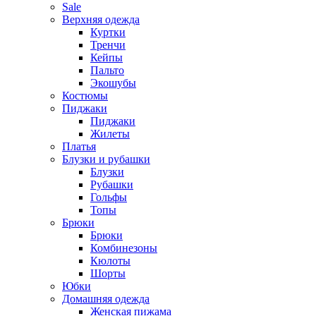
Sale
Верхняя одежда
Куртки
Тренчи
Кейпы
Пальто
Экошубы
Костюмы
Пиджаки
Пиджаки
Жилеты
Платья
Блузки и рубашки
Блузки
Рубашки
Гольфы
Топы
Брюки
Брюки
Комбинезоны
Кюлоты
Шорты
Юбки
Домашняя одежда
Женская пижама