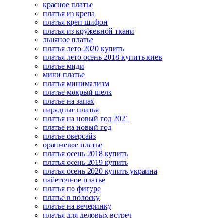
красное платье
платья из крепа
платья креп шифон
платья из кружевной ткани
льняное платье
платья лето 2020 купить
платья лето осень 2018 купить киев
платье миди
мини платье
платья минимализм
платье мокрый шелк
платье на запах
нарядные платья
платья на новый год 2021
платье на новый год
платье оверсайз
оранжевое платье
платья осень 2018 купить
платья осень 2019 купить
платья осень 2020 купить украина
пайеточное платье
платья по фигуре
платье в полоску
платье на вечеринку
платья для деловых встреч