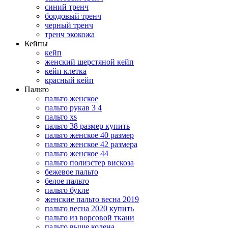
синий тренч
бордовый тренч
черный тренч
тренч экокожа
Кейпы
кейп
женский шерстяной кейп
кейп клетка
красный кейп
Пальто
пальто женское
пальто рукав 3 4
пальто xs
пальто 38 размер купить
пальто женское 40 размер
пальто женское 42 размера
пальто женское 44
пальто полиэстер вискоза
бежевое пальто
белое пальто
пальто букле
женские пальто весна 2019
пальто весна 2020 купить
пальто из ворсовой ткани
пальто выше колена