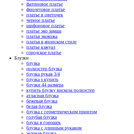
фатиновое платье
фиолетовое платье
платье в цветочек
черное платье
шифоновое платье
платье эко замша
платья экокожа
платья в японском стиле
платье кэжуал
городское платье
Блузки
блузка
полиэстер блузка
блузка рукав 3/4
блузка s купить
блузки 44 размера
купить блузку вискоза полиэстер
атласная блузка
бежевая блузка
белая блузка
блузка с геометрическим принтом
голубая блузка
блузы в горошек
блузка с длинным рукавом
зеленая блузка