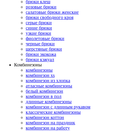
брюки клеш
розовые брюки
салатовые брюки женские
брюки свободного кроя
серые брюки
синие брюки
узкие брюки
фиолетовые брюки
черные брюки
шерстяные брюки
брюки экокожа
брюки кэжуал
Комбинезоны
комбинезоны
комбинезон xs
комбинезон из хлопка
атласные комбинезоны
белый комбинезон
комбинезон в пол
длинные комбинезоны
комбинезон с длинным рукавом
классические комбинезоны
комбинезон коттон
комбинезон на праздник
комбинезон на работу