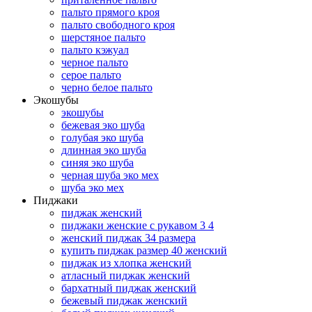
пальто прямого кроя
пальто свободного кроя
шерстяное пальто
пальто кэжуал
черное пальто
серое пальто
черно белое пальто
Экошубы
экошубы
бежевая эко шуба
голубая эко шуба
длинная эко шуба
синяя эко шуба
черная шуба эко мех
шуба эко мех
Пиджаки
пиджак женский
пиджаки женские с рукавом 3 4
женский пиджак 34 размера
купить пиджак размер 40 женский
пиджак из хлопка женский
атласный пиджак женский
бархатный пиджак женский
бежевый пиджак женский