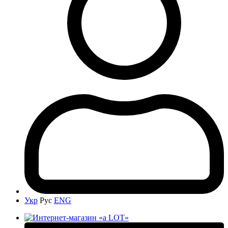
Укр
Рус
ENG