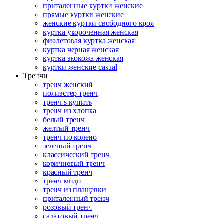
приталенные куртки женские
прямые куртки женские
женские куртки свободного кроя
куртка укороченная женская
фиолетовая куртка женская
куртка черная женская
куртка экокожа женская
куртки женские casual
Тренчи
тренч женский
полиэстер тренч
тренч s купить
тренч из хлопка
белый тренч
желтый тренч
тренч по колено
зеленый тренч
классический тренч
коричневый тренч
красный тренч
тренч миди
тренч из плащевки
приталенный тренч
розовый тренч
салатовый тренч