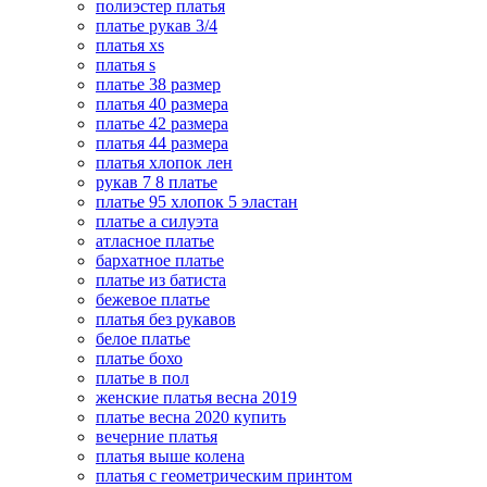
полиэстер платья
платье рукав 3/4
платья xs
платья s
платье 38 размер
платья 40 размера
платье 42 размера
платья 44 размера
платья хлопок лен
рукав 7 8 платье
платье 95 хлопок 5 эластан
платье а силуэта
атласное платье
бархатное платье
платье из батиста
бежевое платье
платья без рукавов
белое платье
платье бохо
платье в пол
женские платья весна 2019
платье весна 2020 купить
вечерние платья
платья выше колена
платья с геометрическим принтом