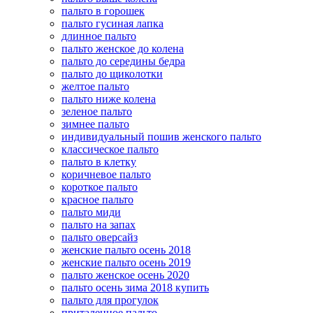
пальто в горошек
пальто гусиная лапка
длинное пальто
пальто женское до колена
пальто до середины бедра
пальто до щиколотки
желтое пальто
пальто ниже колена
зеленое пальто
зимнее пальто
индивидуальный пошив женского пальто
классическое пальто
пальто в клетку
коричневое пальто
короткое пальто
красное пальто
пальто миди
пальто на запах
пальто оверсайз
женские пальто осень 2018
женские пальто осень 2019
пальто женское осень 2020
пальто осень зима 2018 купить
пальто для прогулок
приталенное пальто