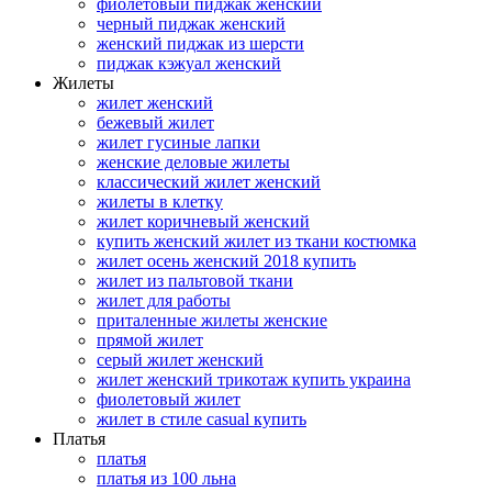
фиолетовый пиджак женский
черный пиджак женский
женский пиджак из шерсти
пиджак кэжуал женский
Жилеты
жилет женский
бежевый жилет
жилет гусиные лапки
женские деловые жилеты
классический жилет женский
жилеты в клетку
жилет коричневый женский
купить женский жилет из ткани костюмка
жилет осень женский 2018 купить
жилет из пальтовой ткани
жилет для работы
приталенные жилеты женские
прямой жилет
серый жилет женский
жилет женский трикотаж купить украина
фиолетовый жилет
жилет в стиле casual купить
Платья
платья
платья из 100 льна