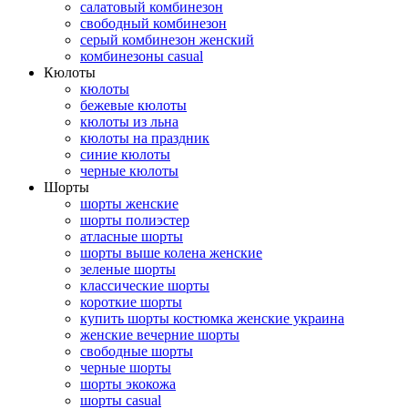
салатовый комбинезон
свободный комбинезон
серый комбинезон женский
комбинезоны casual
Кюлоты
кюлоты
бежевые кюлоты
кюлоты из льна
кюлоты на праздник
синие кюлоты
черные кюлоты
Шорты
шорты женские
шорты полиэстер
атласные шорты
шорты выше колена женские
зеленые шорты
классические шорты
короткие шорты
купить шорты костюмка женские украина
женские вечерние шорты
свободные шорты
черные шорты
шорты экокожа
шорты casual