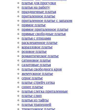
платья для прогулки
платья на работу
праздничные платья
приталенное платье
приталенное платье с запахом
прямое платье
прямое приталенное платье
прямые свободные платья
платья с птицами
расклешенное платье
коралловое платье
розовое платье
романтическое платье
сатиновое платье
салатовые платья
платья свободного кроя
жемчужное платье
серое платье
платье стрейч сетка
синее платье
платья слегка приталенные
платье слип
платья из тафты
платья трапецией
трикотажное платье