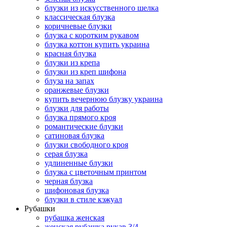
блузки из искусственного шелка
классическая блузка
коричневые блузки
блузка с коротким рукавом
блузка коттон купить украина
красная блузка
блузки из крепа
блузки из креп шифона
блуза на запах
оранжевые блузки
купить вечернюю блузку украина
блузки для работы
блузка прямого кроя
романтические блузки
сатиновая блузка
блузки свободного кроя
серая блузка
удлиненные блузки
блузка с цветочным принтом
черная блузка
шифоновая блузка
блузки в стиле кэжуал
Рубашки
рубашка женская
женская рубашка рукав 3/4