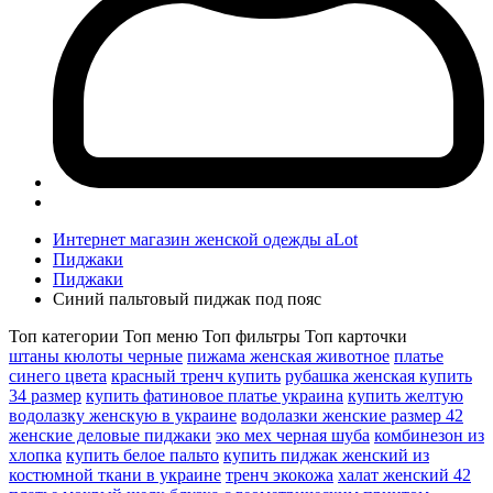
Интернет магазин женской одежды aLot
Пиджаки
Пиджаки
Синий пальтовый пиджак под пояс
Топ категории
Топ меню
Топ фильтры
Топ карточки
штаны кюлоты черные
пижама женская животное
платье
синего цвета
красный тренч купить
рубашка женская купить
34 размер
купить фатиновое платье украина
купить желтую
водолазку женскую в украине
водолазки женские размер 42
женские деловые пиджаки
эко мех черная шуба
комбинезон из
хлопка
купить белое пальто
купить пиджак женский из
костюмной ткани в украине
тренч экокожа
халат женский 42