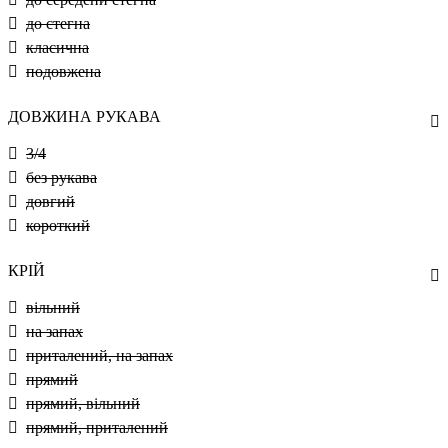
до стегна
класична
подовжена
ДОВЖИНА РУКАВА
3/4
без рукава
довгий
короткий
КРІЙ
вільний
на запах
приталений, на запах
прямий
прямий, вільний
прямий, приталений