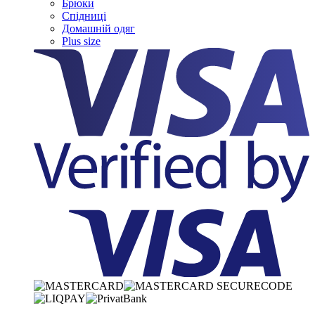
Брюки
Спідниці
Домашній одяг
Plus size