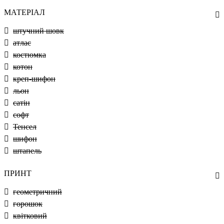
МАТЕРІАЛ
штучний шовк
атлас
костюмка
котон
креп-шифон
льон
сатін
софт
Тенсел
шифон
штапель
ПРИНТ
геометричний
горошок
квітковий