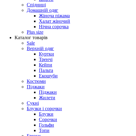
Спідниці
Домашній одяг
Жіноча піжама
Халат жіночий
Нічна сорочка
Plus size
Каталог товарів
Sale
Верхній одяг
Куртки
Тренчі
Кейпи
Пальта
Екошуби
Костюми
Піджаки
Піджаки
Жилети
Сукні
Блузки і сорочки
Блузки
Сорочки
Гольфи
Топи
Брюки