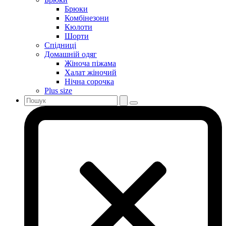
Брюки
Комбінезони
Кюлоти
Шорти
Спідниці
Домашній одяг
Жіноча піжама
Халат жіночий
Нічна сорочка
Plus size