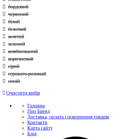
бордовий
червоний
білий
бежевий
жовтий
зелений
комбінований
коричневий
сірий
серовато-розовый
синій
Очистити вибір
Головна
Про Бренд
Доставка, оплата і повернення товарів
Контакти
Карта сайту
Блог