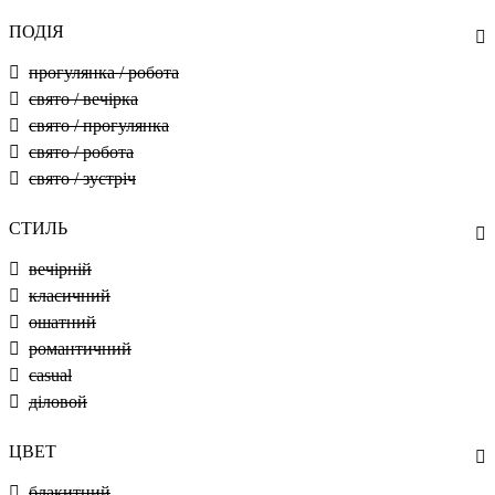
ПОДІЯ
прогулянка / робота
свято / вечірка
свято / прогулянка
свято / робота
свято / зустріч
СТИЛЬ
вечірній
класичний
ошатний
романтичний
casual
діловой
ЦВЕТ
блакитний