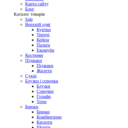
Карта сайту
Блог
Каталог товарів
Sale
Верхній одяг
Куртки
Тренчі
Кейпи
Пальта
Екошуби
Костюми
Піджаки
Піджаки
Жилети
Сукні
Блузки і сорочки
Блузки
Сорочки
Гольфи
Топи
Брюки
Брюки
Комбінезони
Кюлоти
Шорти