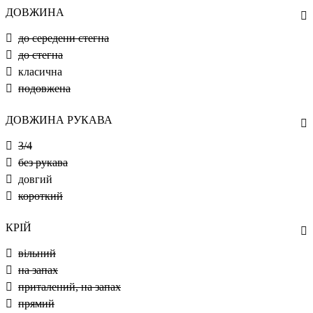
ДОВЖИНА
до середени стегна
до стегна
класична
подовжена
ДОВЖИНА РУКАВА
3/4
без рукава
довгий
короткий
КРІЙ
вільний
на запах
приталений, на запах
прямий