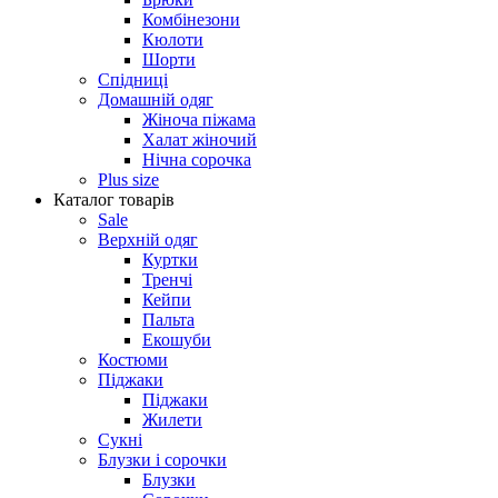
Комбінезони
Кюлоти
Шорти
Спідниці
Домашній одяг
Жіноча піжама
Халат жіночий
Нічна сорочка
Plus size
Каталог товарів
Sale
Верхній одяг
Куртки
Тренчі
Кейпи
Пальта
Екошуби
Костюми
Піджаки
Піджаки
Жилети
Сукні
Блузки і сорочки
Блузки