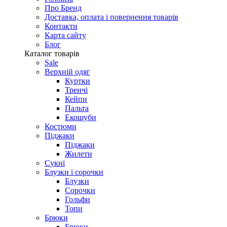
Про Бренд
Доставка, оплата і повернення товарів
Контакти
Карта сайту
Блог
Каталог товарів
Sale
Верхній одяг
Куртки
Тренчі
Кейпи
Пальта
Екошуби
Костюми
Піджаки
Піджаки
Жилети
Сукні
Блузки і сорочки
Блузки
Сорочки
Гольфи
Топи
Брюки
Брюки