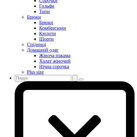
Сорочки
Гольфи
Топи
Брюки
Брюки
Комбінезони
Кюлоти
Шорти
Спідниці
Домашній одяг
Жіноча піжама
Халат жіночий
Нічна сорочка
Plus size