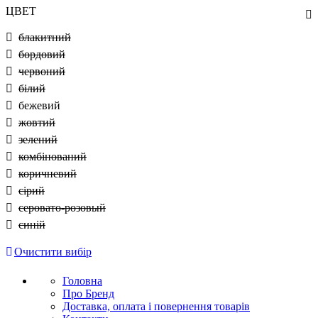
ЦВЕТ
блакитний
бордовий
червоний
білий
бежевий
жовтий
зелений
комбінований
коричневий
сірий
серовато-розовый
синій
Очистити вибір
Головна
Про Бренд
Доставка, оплата і повернення товарів