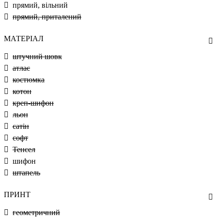
прямий, вільний
прямий, приталений
МАТЕРІАЛ
штучний шовк
атлас
костюмка
котон
креп-шифон
льон
сатін
софт
Тенсел
шифон
штапель
ПРИНТ
геометричний