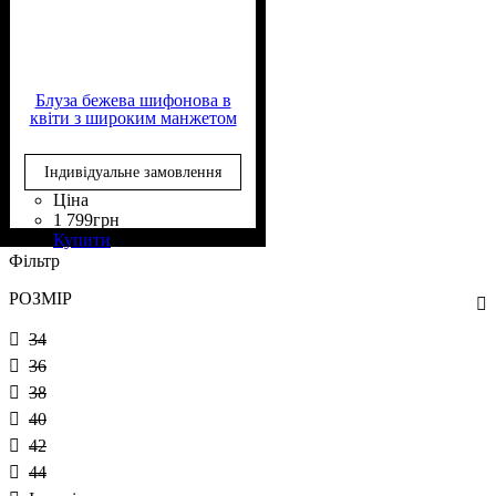
Блуза бежева шифонова в
квіти з широким манжетом
Індивідуальне замовлення
Ціна
1 799
грн
Склад тканини
Крій
Довжина
Довжина рукава
Стиль
: прямий, вільний
: casual
: класична
: 50%
: довгий
Купити
Віскоза, 50% Поліестер
Фільтр
РОЗМІР
34
36
38
40
42
44