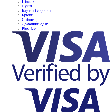
Піджаки
Сукні
Блузки і сорочки
Брюки
Спідниці
Домашній одяг
Plus size