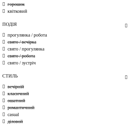
горошок
квітковий
ПОДІЯ
прогулянка / робота
свято / вечірка
свято / прогулянка
свято / робота
свято / зустріч
СТИЛЬ
вечірній
класичний
ошатний
романтичний
casual
діловой