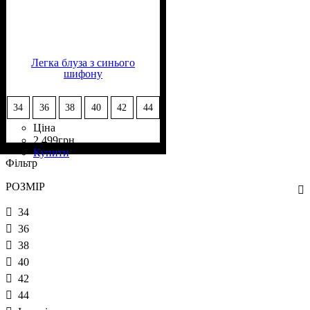
Легка блуза з синього
шифону
34
36
38
40
42
44
Ціна
2 499
грн
Склад тканини
Крій
Довжина
Довжина рукава
Стиль
: вільний
: ошатний
: подовжена
: 50%
: довгий
Купити
Віскоза, 50% Поліестер
Фільтр
РОЗМІР
34
36
38
40
42
44