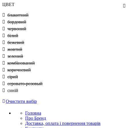
ЦВЕТ
блакитний
бордовий
червоний
білий
бежевий
жовтий
зелений
комбінований
коричневий
сірий
серовато-розовый
синій
Очистити вибір
Головна
Про Бренд
Доставка, оплата і повернення товарів