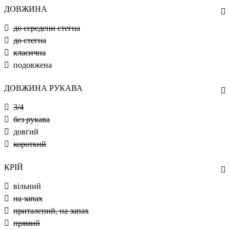
ДОВЖИНА
до середени стегна
до стегна
класична
подовжена
ДОВЖИНА РУКАВА
3/4
без рукава
довгий
короткий
КРІЙ
вільний
на запах
приталений, на запах
прямий