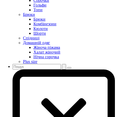
Сорочки
Гольфи
Топи
Брюки
Брюки
Комбінезони
Кюлоти
Шорти
Спідниці
Домашній одяг
Жіноча піжама
Халат жіночий
Нічна сорочка
Plus size