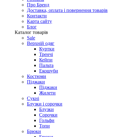
Про Бренд
Доставка, оплата і повернення товарів
Контакти
Карта сайту
Блог
Каталог товарів
Sale
Верхній одяг
Куртки
Тренчі
Кейпи
Пальта
Екошуби
Костюми
Піджаки
Піджаки
Жилети
Сукні
Блузки і сорочки
Блузки
Сорочки
Гольфи
Топи
Брюки
Брюки