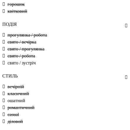
горошок
квітковий
ПОДІЯ
прогулянка / робота
свято / вечірка
свято / прогулянка
свято / робота
свято / зустріч
СТИЛЬ
вечірній
класичний
ошатний
романтичний
casual
діловой