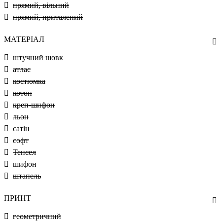
прямий, вільний
прямий, приталений
МАТЕРІАЛ
штучний шовк
атлас
костюмка
котон
креп-шифон
льон
сатін
софт
Тенсел
шифон
штапель
ПРИНТ
геометричний