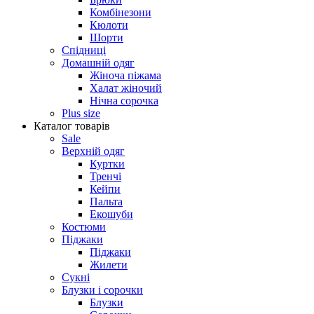
Комбінезони
Кюлоти
Шорти
Спідниці
Домашній одяг
Жіноча піжама
Халат жіночий
Нічна сорочка
Plus size
Каталог товарів
Sale
Верхній одяг
Куртки
Тренчі
Кейпи
Пальта
Екошуби
Костюми
Піджаки
Піджаки
Жилети
Сукні
Блузки і сорочки
Блузки