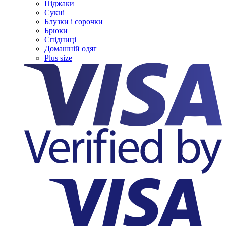
Піджаки
Сукні
Блузки і сорочки
Брюки
Спідниці
Домашній одяг
Plus size