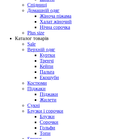
Спідниці
Домашній одяг
Жіноча піжама
Халат жіночий
Нічна сорочка
Plus size
Каталог товарів
Sale
Верхній одяг
Куртки
Тренчі
Кейпи
Пальта
Екошуби
Костюми
Піджаки
Піджаки
Жилети
Сукні
Блузки і сорочки
Блузки
Сорочки
Гольфи
Топи
Брюки