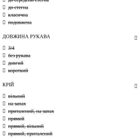
до стегна
класична
подовжена
ДОВЖИНА РУКАВА
3/4
без рукава
довгий
короткий
КРІЙ
вільний
на запах
приталений, на запах
прямий
прямий, вільний
прямий, приталений