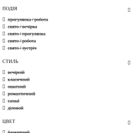
ПОДІЯ
прогулянка / робота
свято / вечірка
свято / прогулянка
свято / робота
свято / зустріч
СТИЛЬ
вечірній
класичний
ошатний
романтичний
casual
діловой
ЦВЕТ
блакитний