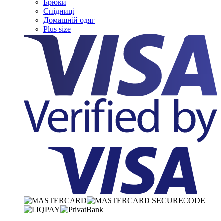
Брюки
Спідниці
Домашній одяг
Plus size