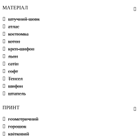
МАТЕРІАЛ
штучний шовк
атлас
костюмка
котон
креп-шифон
льон
сатін
софт
Тенсел
шифон
штапель
ПРИНТ
геометричний
горошок
квітковий