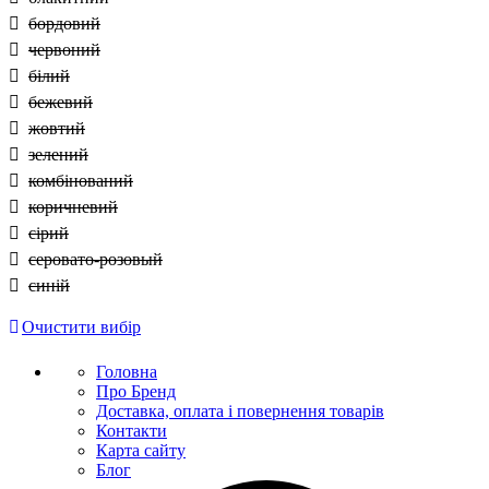
бордовий
червоний
білий
бежевий
жовтий
зелений
комбінований
коричневий
сірий
серовато-розовый
синій
Очистити вибір
Головна
Про Бренд
Доставка, оплата і повернення товарів
Контакти
Карта сайту
Блог