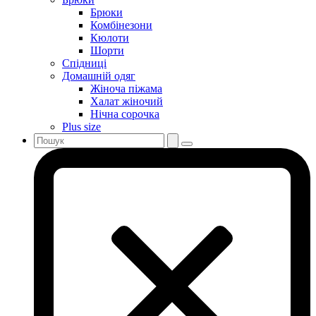
Брюки
Комбінезони
Кюлоти
Шорти
Спідниці
Домашній одяг
Жіноча піжама
Халат жіночий
Нічна сорочка
Plus size