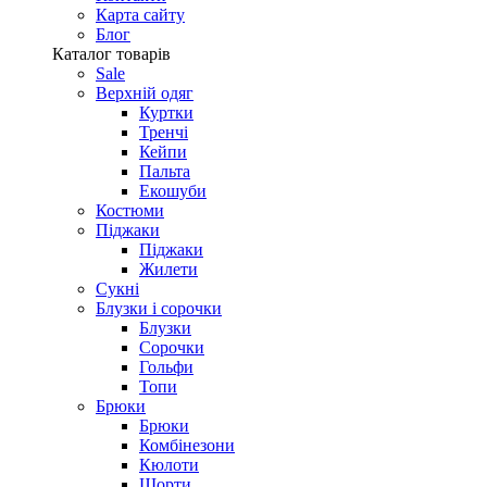
Карта сайту
Блог
Каталог товарів
Sale
Верхній одяг
Куртки
Тренчі
Кейпи
Пальта
Екошуби
Костюми
Піджаки
Піджаки
Жилети
Сукні
Блузки і сорочки
Блузки
Сорочки
Гольфи
Топи
Брюки
Брюки
Комбінезони
Кюлоти
Шорти