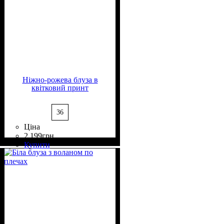
Ніжно-рожева блуза в
квітковий принт
36
Ціна
2 199
грн
Склад тканини
Крій
Довжина
Довжина рукава
Стиль
: прямий
: casual
: класична
: 100%
: довгий
Купити
Вискоза