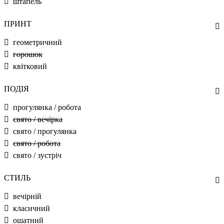
штапель
ПРИНТ
геометричний
горошок
квітковий
ПОДІЯ
прогулянка / робота
свято / вечірка
свято / прогулянка
свято / робота
свято / зустріч
СТИЛЬ
вечірній
класичний
ошатний