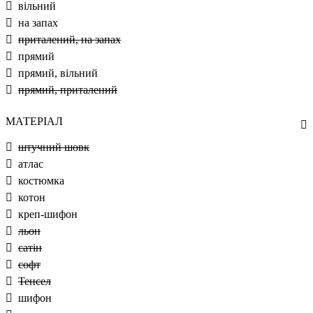
вільний
на запах
приталений, на запах
прямий
прямий, вільний
прямий, приталений
МАТЕРІАЛ
штучний шовк
атлас
костюмка
котон
креп-шифон
льон
сатін
софт
Тенсел
шифон