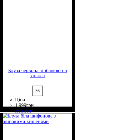
Блуза червона зі збіркою на
зап'ясті
36
Ціна
1 999
грн
Склад тканини
Крій
Довжина
Довжина рукава
Стиль
: вільний
: casual
: класична
: 30%
: довгий
Купити
Віскоза, 70% Поліестер