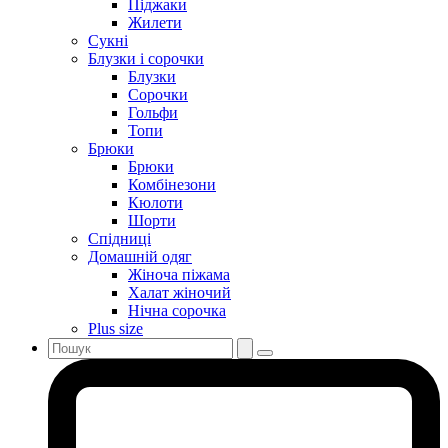
Піджаки
Жилети
Сукні
Блузки і сорочки
Блузки
Сорочки
Гольфи
Топи
Брюки
Брюки
Комбінезони
Кюлоти
Шорти
Спідниці
Домашній одяг
Жіноча піжама
Халат жіночий
Нічна сорочка
Plus size