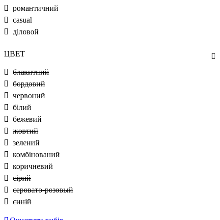
романтичний
casual
діловой
ЦВЕТ
блакитний
бордовий
червоний
білий
бежевий
жовтий
зелений
комбінований
коричневий
сірий
серовато-розовый
синій