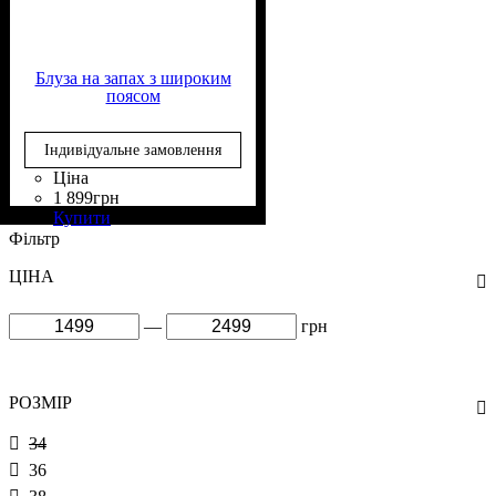
Блуза на запах з широким
поясом
Індивідуальне замовлення
Ціна
1 899
грн
Склад тканини
Крій
Довжина
Довжина рукава
Стиль
: на запах
: casual
: до стегна
: 60%
: довгий
Купити
Віскоза, 40% Поліестер
Фільтр
ЦІНА
—
грн
РОЗМІР
34
36