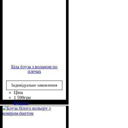
Біла блуза з воланом по
плечах
Індивідуальне замовлення
Ціна
1 599
грн
Склад тканини
Крій
Довжина
Довжина рукава
Стиль
: вільний
: casual
: до стегна
: 50%
: довгий
Купити
Віскоза, 50% Поліестер