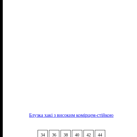
Блузка хакі з високим комірцем-стійкою
34
36
38
40
42
44