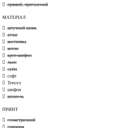
прямий, приталений
МАТЕРІАЛ
штучний шовк
атлас
костюмка
котон
креп-шифон
льон
сатін
софт
Тенсел
шифон
штапель
ПРИНТ
геометричний
горошок