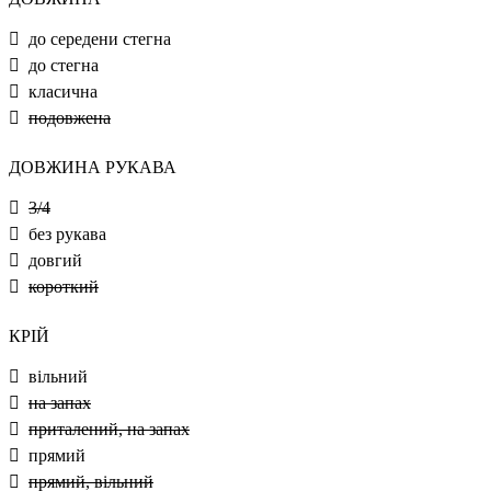
до середени стегна
до стегна
класична
подовжена
ДОВЖИНА РУКАВА
3/4
без рукава
довгий
короткий
КРІЙ
вільний
на запах
приталений, на запах
прямий
прямий, вільний