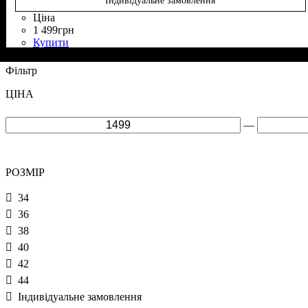
Індивідуальне замовлення
Ціна
1 499
грн
Купити
Склад тканини
Крій
Довжина
Довжина рукава
Стиль
: прямий
: casual
: класична
: 60% Віскоза, 35% Поліестер, 5% Еластан
: довгий
Фільтр
ЦІНА
—
РОЗМІР
34
36
38
40
42
44
Індивідуальне замовлення