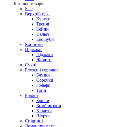
Каталог товарів
Sale
Верхній одяг
Куртки
Тренчі
Кейпи
Пальта
Екошуби
Костюми
Піджаки
Піджаки
Жилети
Сукні
Блузки і сорочки
Блузки
Сорочки
Гольфи
Топи
Брюки
Брюки
Комбінезони
Кюлоти
Шорти
Спідниці
Домашній одяг