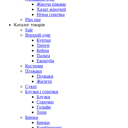
Жіноча піжама
Халат жіночий
Нічна сорочка
Plus size
Каталог товарів
Sale
Верхній одяг
Куртки
Тренчі
Кейпи
Пальта
Екошуби
Костюми
Піджаки
Піджаки
Жилети
Сукні
Блузки і сорочки
Блузки
Сорочки
Гольфи
Топи
Брюки
Брюки
Комбінезони