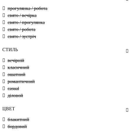
прогулянка / робота
свято / вечірка
свято / прогулянка
свято / робота
свято / зустріч
СТИЛЬ
вечірній
класичний
ошатний
романтичний
casual
діловой
ЦВЕТ
блакитний
бордовий