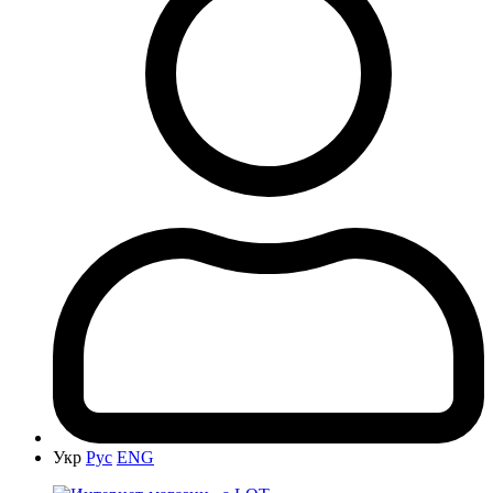
Укр
Рус
ENG