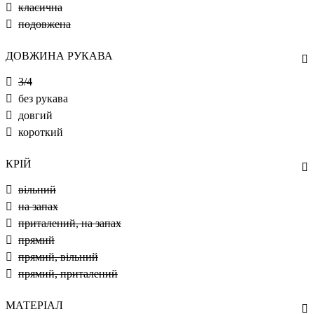
класична
подовжена
ДОВЖИНА РУКАВА
3/4
без рукава
довгий
короткий
КРІЙ
вільний
на запах
приталений, на запах
прямий
прямий, вільний
прямий, приталений
МАТЕРІАЛ