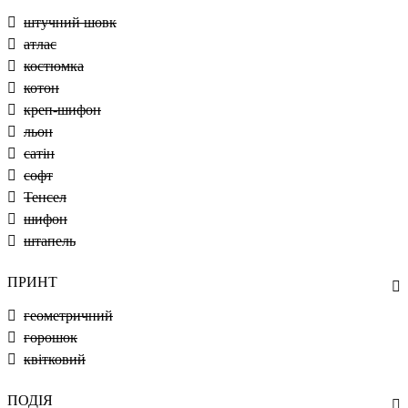
штучний шовк
атлас
костюмка
котон
креп-шифон
льон
сатін
софт
Тенсел
шифон
штапель
ПРИНТ
геометричний
горошок
квітковий
ПОДІЯ