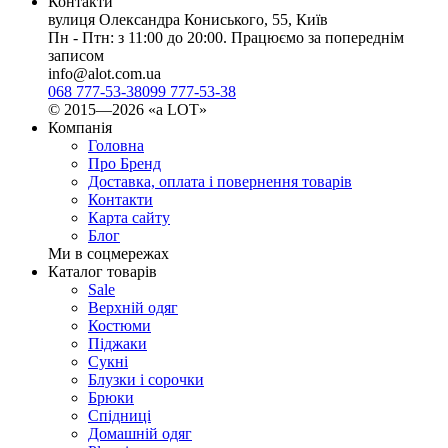
Контакти
вулиця Олександра Кониського, 55, Київ
Пн - Птн: з 11:00 до 20:00. Працюємо за попереднім
записом
info@alot.com.ua
068 777-53-38
099 777-53-38
© 2015—2026 «а LOT»
Компанія
Головна
Про Бренд
Доставка, оплата і повернення товарів
Контакти
Карта сайту
Блог
Ми в соцмережах
Каталог товарів
Sale
Верхній одяг
Костюми
Піджаки
Сукні
Блузки і сорочки
Брюки
Спідниці
Домашній одяг