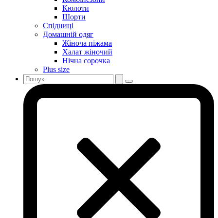
Кюлоти
Шорти
Спідниці
Домашній одяг
Жіноча піжама
Халат жіночий
Нічна сорочка
Plus size