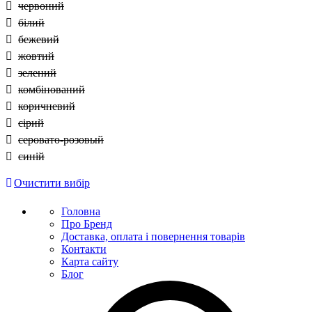
червоний
білий
бежевий
жовтий
зелений
комбінований
коричневий
сірий
серовато-розовый
синій
Очистити вибір
Головна
Про Бренд
Доставка, оплата і повернення товарів
Контакти
Карта сайту
Блог