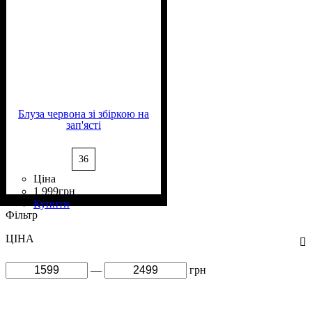
Блуза червона зі збіркою на
зап'ясті
36
Ціна
1 999
грн
Склад тканини
Крій
Довжина
Довжина рукава
Стиль
: вільний
: casual
: класична
: 30%
: довгий
Купити
Віскоза, 70% Поліестер
Фільтр
ЦІНА
—
грн