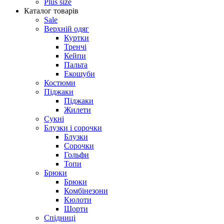
Plus size
Каталог товарів
Sale
Верхній одяг
Куртки
Тренчі
Кейпи
Пальта
Екошуби
Костюми
Піджаки
Піджаки
Жилети
Сукні
Блузки і сорочки
Блузки
Сорочки
Гольфи
Топи
Брюки
Брюки
Комбінезони
Кюлоти
Шорти
Спідниці