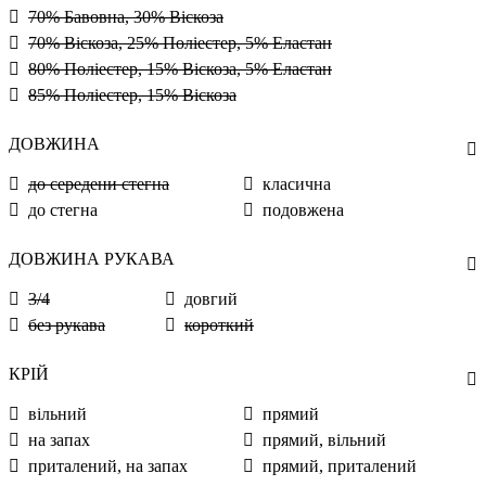
70% Бавовна, 30% Віскоза
70% Віскоза, 25% Поліестер, 5% Еластан
80% Поліестер, 15% Віскоза, 5% Еластан
85% Поліестер, 15% Віскоза
ДОВЖИНА
до середени стегна
класична
до стегна
подовжена
ДОВЖИНА РУКАВА
3/4
довгий
без рукава
короткий
КРІЙ
вільний
прямий
на запах
прямий, вільний
приталений, на запах
прямий, приталений