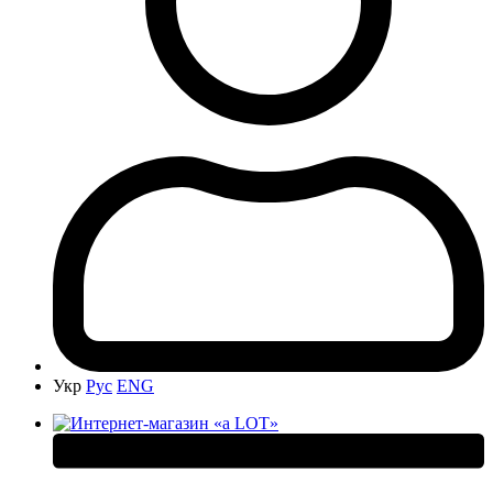
Укр
Рус
ENG