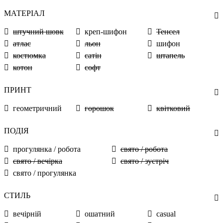
МАТЕРІАЛ
штучний шовк
креп-шифон
Тенсел
атлас
льон
шифон
костюмка
сатін
штапель
котон
софт
ПРИНТ
геометричний
горошок
квітковий
ПОДІЯ
прогулянка / робота
свято / робота
свято / вечірка
свято / зустріч
свято / прогулянка
СТИЛЬ
вечірній
ошатний
casual