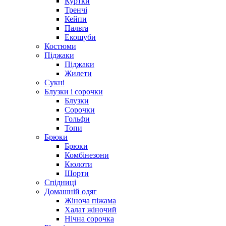
Куртки
Тренчі
Кейпи
Пальта
Екошуби
Костюми
Піджаки
Піджаки
Жилети
Сукні
Блузки і сорочки
Блузки
Сорочки
Гольфи
Топи
Брюки
Брюки
Комбінезони
Кюлоти
Шорти
Спідниці
Домашній одяг
Жіноча піжама
Халат жіночий
Нічна сорочка