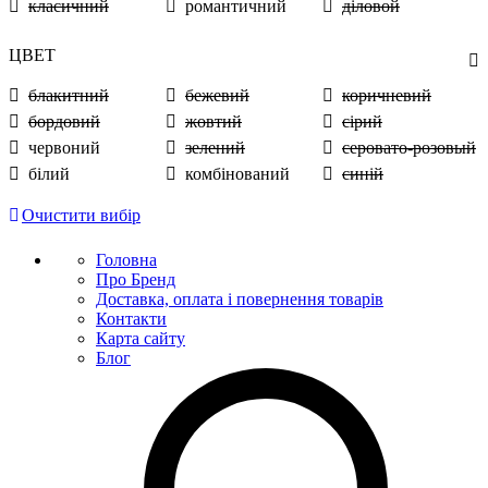
класичний
романтичний
діловой
ЦВЕТ
блакитний
бежевий
коричневий
бордовий
жовтий
сірий
червоний
зелений
серовато-розовый
білий
комбінований
синій
Очистити вибір
Головна
Про Бренд
Доставка, оплата і повернення товарів
Контакти
Карта сайту
Блог