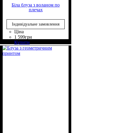
Біла блуза з воланом по
плечах
Індивідуальне замовлення
Ціна
1 599
грн
Склад тканини
Крій
Довжина
Довжина рукава
Стиль
: вільний
: casual
: до стегна
: 50%
: довгий
Купити
Віскоза, 50% Поліестер