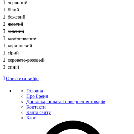
червоний
білий
бежевий
жовтий
зелений
комбінований
коричневий
сірий
серовато-розовый
синій
Очистити вибір
Головна
Про Бренд
Доставка, оплата і повернення товарів
Контакти
Карта сайту
Блог