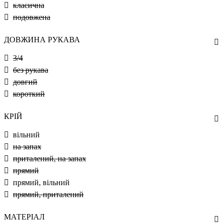
класична
подовжена
ДОВЖИНА РУКАВА
3/4
без рукава
довгий
короткий
КРІЙ
вільний
на запах
приталений, на запах
прямий
прямий, вільний
прямий, приталений
МАТЕРІАЛ