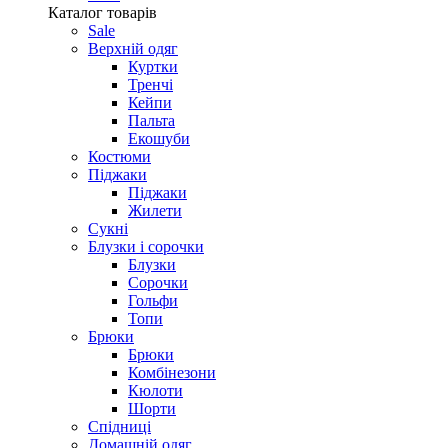
Каталог товарів
Sale
Верхній одяг
Куртки
Тренчі
Кейпи
Пальта
Екошуби
Костюми
Піджаки
Піджаки
Жилети
Сукні
Блузки і сорочки
Блузки
Сорочки
Гольфи
Топи
Брюки
Брюки
Комбінезони
Кюлоти
Шорти
Спідниці
Домашній одяг