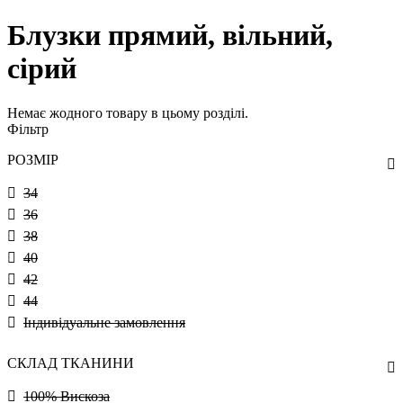
Блузки прямий, вільний,
сірий
Немає жодного товару в цьому розділі.
Фільтр
РОЗМІР
34
36
38
40
42
44
Індивідуальне замовлення
СКЛАД ТКАНИНИ
100% Вискоза