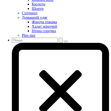
Кюлоти
Шорти
Спідниці
Домашній одяг
Жіноча піжама
Халат жіночий
Нічна сорочка
Plus size