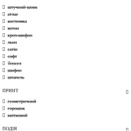
штучний шовк
атлас
костюмка
котон
креп-шифон
льон
сатін
софт
Тенсел
шифон
штапель
ПРИНТ
геометричний
горошок
квітковий
ПОДІЯ