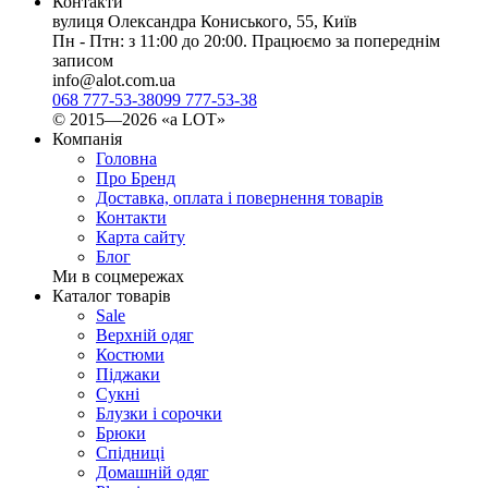
Контакти
вулиця Олександра Кониського, 55, Київ
Пн - Птн: з 11:00 до 20:00. Працюємо за попереднім
записом
info@alot.com.ua
068 777-53-38
099 777-53-38
© 2015—2026 «а LOT»
Компанія
Головна
Про Бренд
Доставка, оплата і повернення товарів
Контакти
Карта сайту
Блог
Ми в соцмережах
Каталог товарів
Sale
Верхній одяг
Костюми
Піджаки
Сукні
Блузки і сорочки
Брюки
Спідниці
Домашній одяг