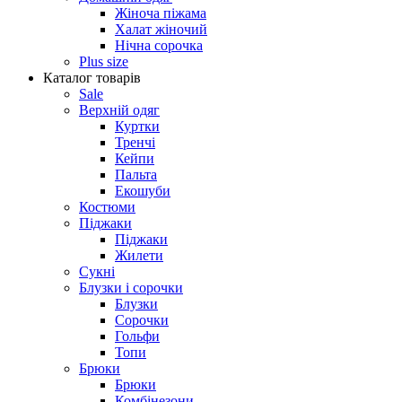
Жіноча піжама
Халат жіночий
Нічна сорочка
Plus size
Каталог товарів
Sale
Верхній одяг
Куртки
Тренчі
Кейпи
Пальта
Екошуби
Костюми
Піджаки
Піджаки
Жилети
Сукні
Блузки і сорочки
Блузки
Сорочки
Гольфи
Топи
Брюки
Брюки
Комбінезони