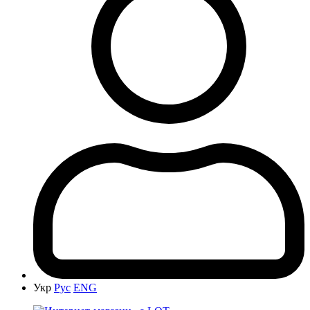
Укр
Рус
ENG