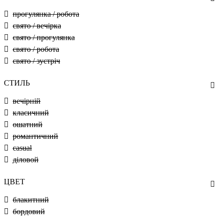
прогулянка / робота
свято / вечірка
свято / прогулянка
свято / робота
свято / зустріч
СТИЛЬ
вечірній
класичний
ошатний
романтичний
casual
діловой
ЦВЕТ
блакитний
бордовий