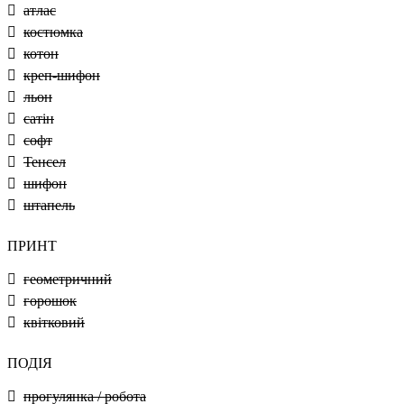
атлас
костюмка
котон
креп-шифон
льон
сатін
софт
Тенсел
шифон
штапель
ПРИНТ
геометричний
горошок
квітковий
ПОДІЯ
прогулянка / робота