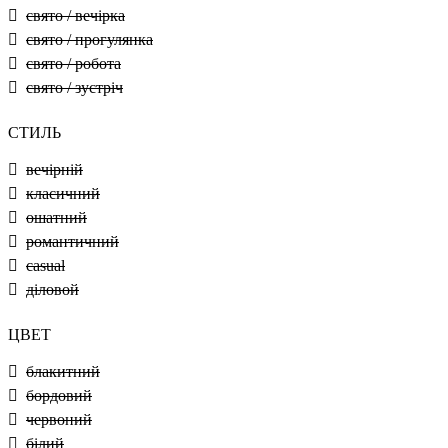
свято / вечірка
свято / прогулянка
свято / робота
свято / зустріч
СТИЛЬ
вечірній
класичний
ошатний
романтичний
casual
діловой
ЦВЕТ
блакитний
бордовий
червоний
білий