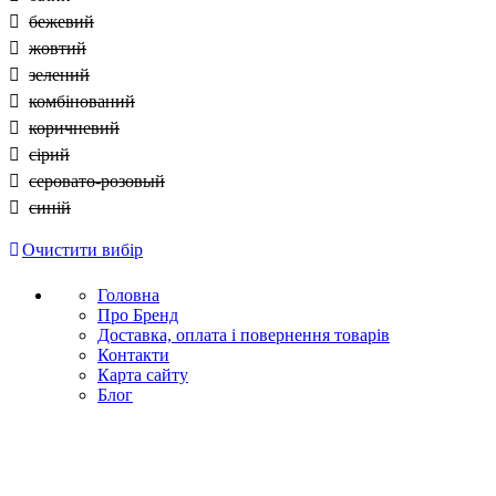
бежевий
жовтий
зелений
комбінований
коричневий
сірий
серовато-розовый
синій
Очистити вибір
Головна
Про Бренд
Доставка, оплата і повернення товарів
Контакти
Карта сайту
Блог