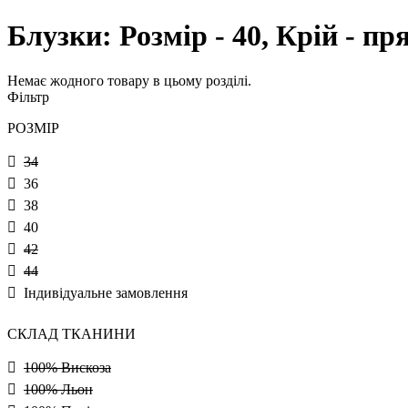
Блузки: Розмір - 40, Крій - п
Немає жодного товару в цьому розділі.
Фільтр
РОЗМІР
34
36
38
40
42
44
Індивідуальне замовлення
СКЛАД ТКАНИНИ
100% Вискоза
100% Льон