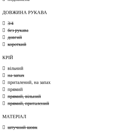
ДОВЖИНА РУКАВА
3/4
без рукава
довгий
короткий
КРІЙ
вільний
на запах
приталений, на запах
прямий
прямий, вільний
прямий, приталений
МАТЕРІАЛ
штучний шовк