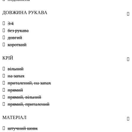
ДОВЖИНА РУКАВА
3/4
без рукава
довгий
короткий
КРІЙ
вільний
на запах
приталений, на запах
прямий
прямий, вільний
прямий, приталений
МАТЕРІАЛ
штучний шовк