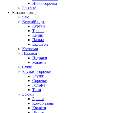
Нічна сорочка
Plus size
Каталог товарів
Sale
Верхній одяг
Куртки
Тренчі
Кейпи
Пальта
Екошуби
Костюми
Піджаки
Піджаки
Жилети
Сукні
Блузки і сорочки
Блузки
Сорочки
Гольфи
Топи
Брюки
Брюки
Комбінезони
Кюлоти
Шорти