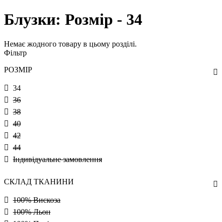
Блузки: Розмір - 34
Немає жодного товару в цьому розділі.
Фільтр
РОЗМІР
34
36
38
40
42
44
Індивідуальне замовлення
СКЛАД ТКАНИНИ
100% Вискоза
100% Льон