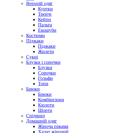
Верхній одяг
Куртки
Тренчі
Кейпи
Пальта
Екошуби
Костюми
Піджаки
Піджаки
Жилети
Сукні
Блузки і сорочки
Блузки
Сорочки
Гольфи
Топи
Брюки
Брюки
Комбінезони
Кюлоти
Шорти
Спідниці
Домашній одяг
Жіноча піжама
Халат жіночий