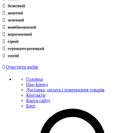
бежевий
жовтий
зелений
комбінований
коричневий
сірий
серовато-розовый
синій
Очистити вибір
Головна
Про Бренд
Доставка, оплата і повернення товарів
Контакти
Карта сайту
Блог