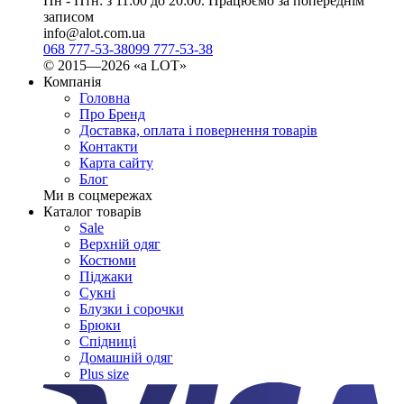
Пн - Птн: з 11:00 до 20:00. Працюємо за попереднім
записом
info@alot.com.ua
068 777-53-38
099 777-53-38
© 2015—2026 «а LOT»
Компанія
Головна
Про Бренд
Доставка, оплата і повернення товарів
Контакти
Карта сайту
Блог
Ми в соцмережах
Каталог товарів
Sale
Верхній одяг
Костюми
Піджаки
Сукні
Блузки і сорочки
Брюки
Спідниці
Домашній одяг
Plus size