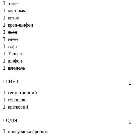
атлас
костюмка
котон
креп-шифон
льон
сатін
софт
Тенсел
шифон
штапель
ПРИНТ
геометричний
горошок
квітковий
ПОДІЯ
прогулянка / робота