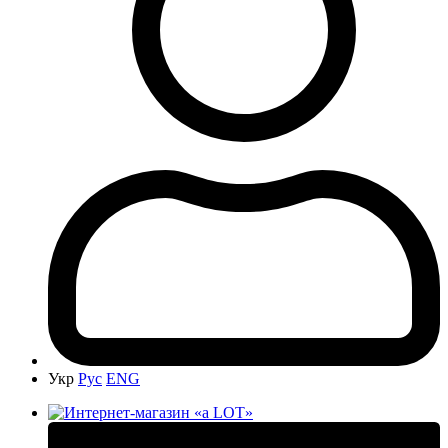
Укр
Рус
ENG