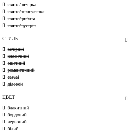
свято / вечірка
свято / прогулянка
свято / робота
свято / зустріч
СТИЛЬ
вечірній
класичний
ошатний
романтичний
casual
діловой
ЦВЕТ
блакитний
бордовий
червоний
білий