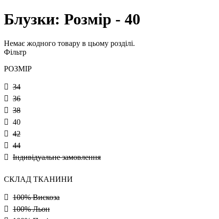
Блузки: Розмір - 40
Немає жодного товару в цьому розділі.
Фільтр
РОЗМІР
34
36
38
40
42
44
Індивідуальне замовлення
СКЛАД ТКАНИНИ
100% Вискоза
100% Льон