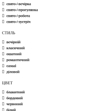
свято / вечірка
свято / прогулянка
свято / робота
свято / зустріч
СТИЛЬ
вечірній
класичний
ошатний
романтичний
casual
діловой
ЦВЕТ
блакитний
бордовий
червоний
білий