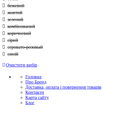
бежевий
жовтий
зелений
комбінований
коричневий
сірий
серовато-розовый
синій
Очистити вибір
Головна
Про Бренд
Доставка, оплата і повернення товарів
Контакти
Карта сайту
Блог