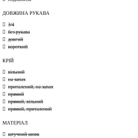
ДОВЖИНА РУКАВА
3/4
без рукава
довгий
короткий
КРІЙ
вільний
на запах
приталений, на запах
прямий
прямий, вільний
прямий, приталений
МАТЕРІАЛ
штучний шовк