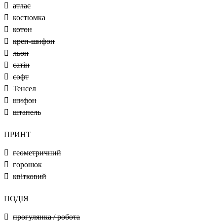
атлас
костюмка
котон
креп-шифон
льон
сатін
софт
Тенсел
шифон
штапель
ПРИНТ
геометричний
горошок
квітковий
ПОДІЯ
прогулянка / робота