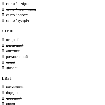
свято / вечірка
свято / прогулянка
свято / робота
свято / зустріч
СТИЛЬ
вечірній
класичний
ошатний
романтичний
casual
діловой
ЦВЕТ
блакитний
бордовий
червоний
білий