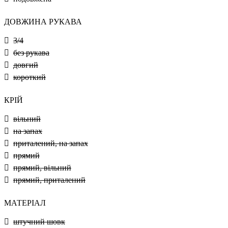
ДОВЖИНА РУКАВА
3/4
без рукава
довгий
короткий
КРІЙ
вільний
на запах
приталений, на запах
прямий
прямий, вільний
прямий, приталений
МАТЕРІАЛ
штучний шовк