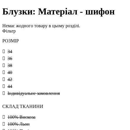
Блузки: Матеріал - шифон
Немає жодного товару в цьому розділі.
Фільтр
РОЗМІР
34
36
38
40
42
44
Індивідуальне замовлення
СКЛАД ТКАНИНИ
100% Вискоза
100% Льон