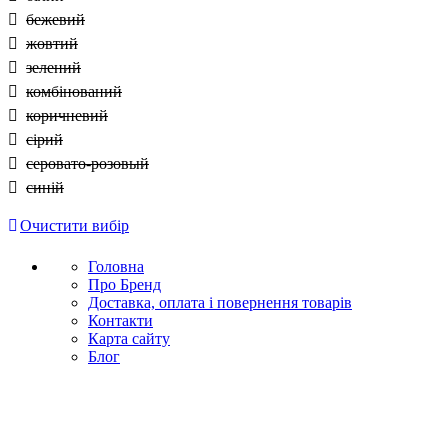
бежевий
жовтий
зелений
комбінований
коричневий
сірий
серовато-розовый
синій
Очистити вибір
Головна
Про Бренд
Доставка, оплата і повернення товарів
Контакти
Карта сайту
Блог