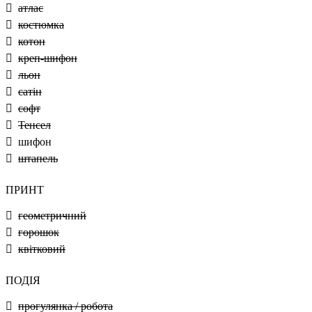
атлас
костюмка
котон
креп-шифон
льон
сатін
софт
Тенсел
шифон
штапель
ПРИНТ
геометричний
горошок
квітковий
ПОДІЯ
прогулянка / робота