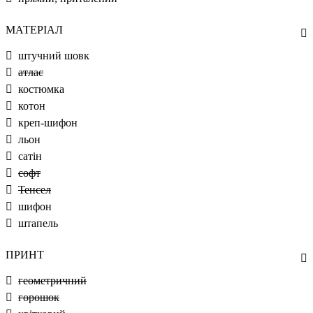
МАТЕРІАЛ
штучний шовк
атлас
костюмка
котон
креп-шифон
льон
сатін
софт
Тенсел
шифон
штапель
ПРИНТ
геометричний
горошок