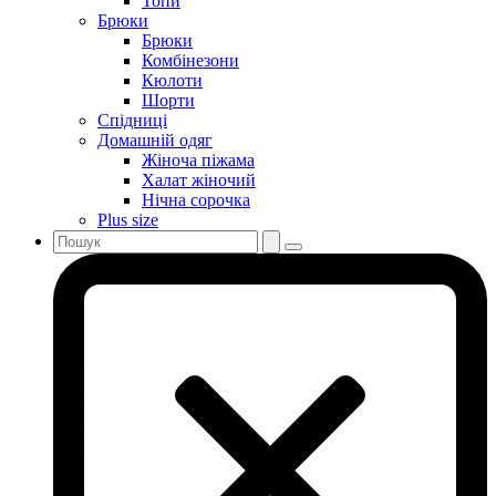
Топи
Брюки
Брюки
Комбінезони
Кюлоти
Шорти
Спідниці
Домашній одяг
Жіноча піжама
Халат жіночий
Нічна сорочка
Plus size