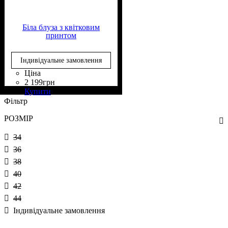
Біла блуза з квітковим
принтом
Індивідуальне замовлення
Ціна
2 199
грн
Склад тканини
Крій
Довжина
Довжина рукава
Стиль
: прямий, вільний
: casual
: класична
: 80%
: довгий
Купити
Поліестер, 15% Віскоза, 5%
Фільтр
Еластан
РОЗМІР
34
36
38
40
42
44
Індивідуальне замовлення