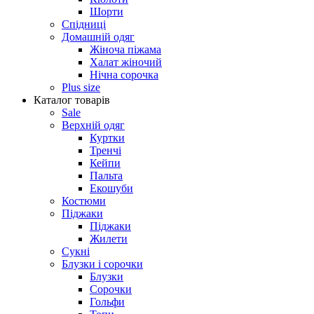
Шорти
Спідниці
Домашній одяг
Жіноча піжама
Халат жіночий
Нічна сорочка
Plus size
Каталог товарів
Sale
Верхній одяг
Куртки
Тренчі
Кейпи
Пальта
Екошуби
Костюми
Піджаки
Піджаки
Жилети
Сукні
Блузки і сорочки
Блузки
Сорочки
Гольфи