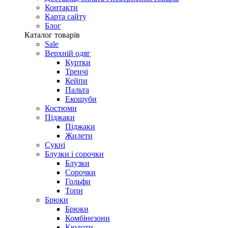
Контакти
Карта сайту
Блог
Каталог товарів
Sale
Верхній одяг
Куртки
Тренчі
Кейпи
Пальта
Екошуби
Костюми
Піджаки
Піджаки
Жилети
Сукні
Блузки і сорочки
Блузки
Сорочки
Гольфи
Топи
Брюки
Брюки
Комбінезони
Кюлоти