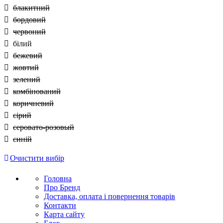
блакитний
бордовий
червоний
білий
бежевий
жовтий
зелений
комбінований
коричневий
сірий
серовато-розовый
синій
Очистити вибір
Головна
Про Бренд
Доставка, оплата і повернення товарів
Контакти
Карта сайту