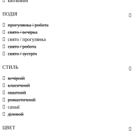
квітковий
ПОДІЯ
прогулянка / робота
свято / вечірка
свято / прогулянка
свято / робота
свято / зустріч
СТИЛЬ
вечірній
класичний
ошатний
романтичний
casual
діловой
ЦВЕТ