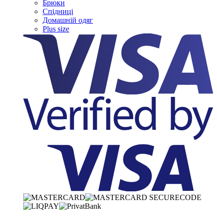
Брюки
Спідниці
Домашній одяг
Plus size