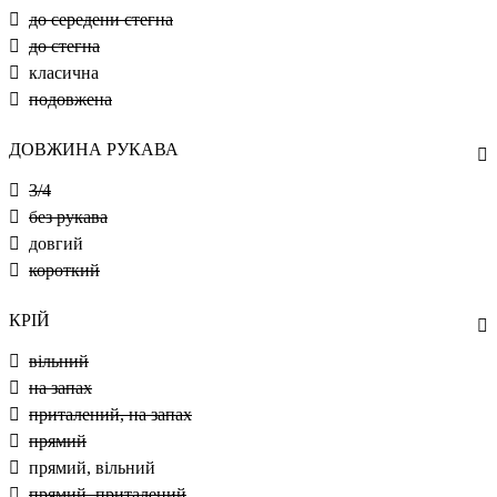
до середени стегна
до стегна
класична
подовжена
ДОВЖИНА РУКАВА
3/4
без рукава
довгий
короткий
КРІЙ
вільний
на запах
приталений, на запах
прямий
прямий, вільний
прямий, приталений