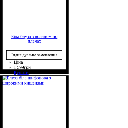
Біла блуза з воланом по
плечах
Індивідуальне замовлення
Ціна
1 599
грн
Склад тканини
Крій
Довжина
Довжина рукава
Стиль
: вільний
: casual
: до стегна
: 50%
: довгий
Купити
Віскоза, 50% Поліестер