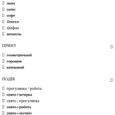
льон
сатін
софт
Тенсел
шифон
штапель
ПРИНТ
геометричний
горошок
квітковий
ПОДІЯ
прогулянка / робота
свято / вечірка
свято / прогулянка
свято / робота
свято / зустріч