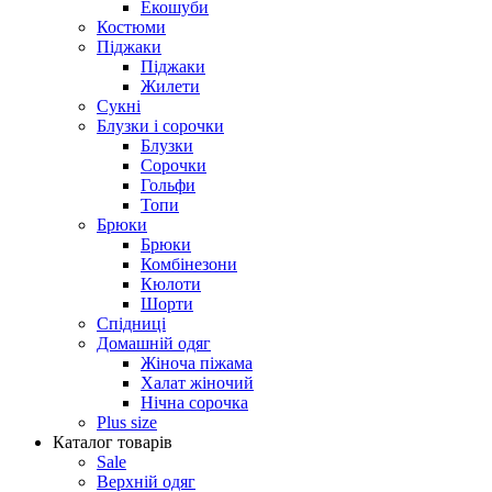
Екошуби
Костюми
Піджаки
Піджаки
Жилети
Сукні
Блузки і сорочки
Блузки
Сорочки
Гольфи
Топи
Брюки
Брюки
Комбінезони
Кюлоти
Шорти
Спідниці
Домашній одяг
Жіноча піжама
Халат жіночий
Нічна сорочка
Plus size
Каталог товарів
Sale
Верхній одяг