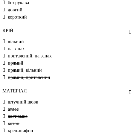
без рукава
довгий
короткий
КРІЙ
вільний
на запах
приталений, на запах
прямий
прямий, вільний
прямий, приталений
МАТЕРІАЛ
штучний шовк
атлас
костюмка
котон
креп-шифон