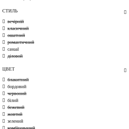
СТИЛЬ
вечірній
класичний
ошатний
романтичний
casual
діловой
ЦВЕТ
блакитний
бордовий
червоний
білий
бежевий
жовтий
зелений
комбінований