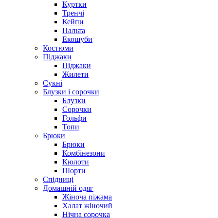
Куртки
Тренчі
Кейпи
Пальта
Екошуби
Костюми
Піджаки
Піджаки
Жилети
Сукні
Блузки і сорочки
Блузки
Сорочки
Гольфи
Топи
Брюки
Брюки
Комбінезони
Кюлоти
Шорти
Спідниці
Домашній одяг
Жіноча піжама
Халат жіночий
Нічна сорочка