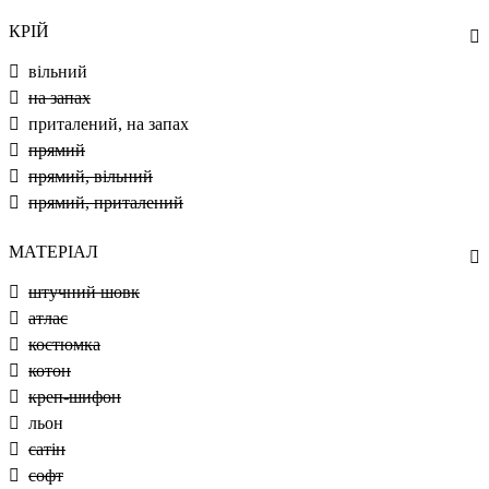
КРІЙ
вільний
на запах
приталений, на запах
прямий
прямий, вільний
прямий, приталений
МАТЕРІАЛ
штучний шовк
атлас
костюмка
котон
креп-шифон
льон
сатін
софт