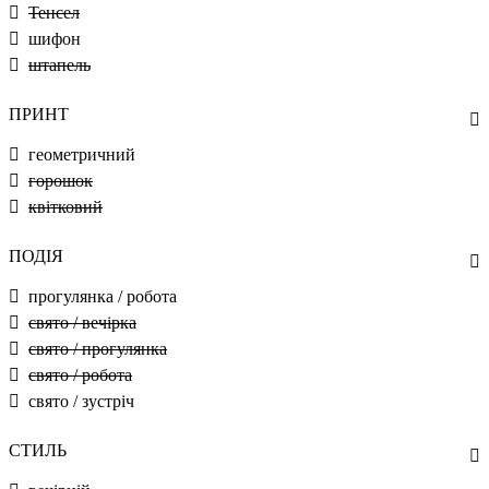
Тенсел
шифон
штапель
ПРИНТ
геометричний
горошок
квітковий
ПОДІЯ
прогулянка / робота
свято / вечірка
свято / прогулянка
свято / робота
свято / зустріч
СТИЛЬ