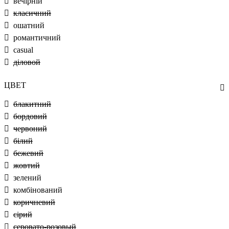
вечірній
класичний
ошатний
романтичний
casual
діловой
ЦВЕТ
блакитний
бордовий
червоний
білий
бежевий
жовтий
зелений
комбінований
коричневий
сірий
серовато-розовый