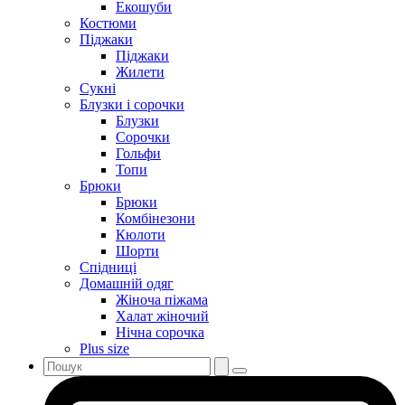
Екошуби
Костюми
Піджаки
Піджаки
Жилети
Сукні
Блузки і сорочки
Блузки
Сорочки
Гольфи
Топи
Брюки
Брюки
Комбінезони
Кюлоти
Шорти
Спідниці
Домашній одяг
Жіноча піжама
Халат жіночий
Нічна сорочка
Plus size