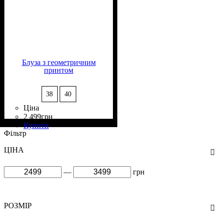
Блуза з геометричним
принтом
38
40
Ціна
2 499
грн
Склад тканини
Крій
Довжина
Довжина рукава
Стиль
: вільний
: casual
: подовжена
: 100%
: довгий
Купити
Поліестер
Фільтр
ЦІНА
—
грн
РОЗМІР