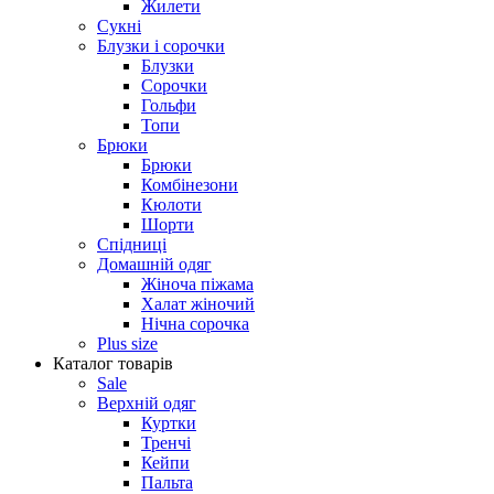
Жилети
Сукні
Блузки і сорочки
Блузки
Сорочки
Гольфи
Топи
Брюки
Брюки
Комбінезони
Кюлоти
Шорти
Спідниці
Домашній одяг
Жіноча піжама
Халат жіночий
Нічна сорочка
Plus size
Каталог товарів
Sale
Верхній одяг
Куртки
Тренчі
Кейпи
Пальта