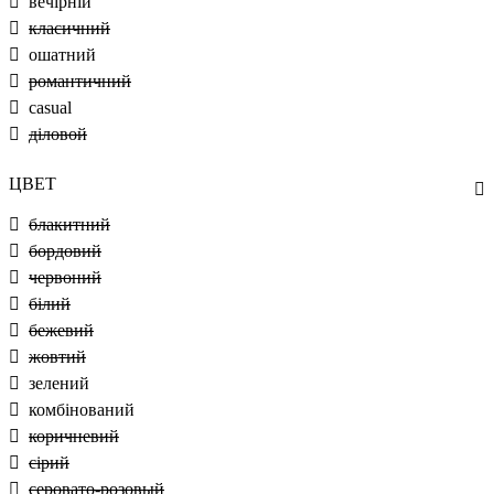
вечірній
класичний
ошатний
романтичний
casual
діловой
ЦВЕТ
блакитний
бордовий
червоний
білий
бежевий
жовтий
зелений
комбінований
коричневий
сірий
серовато-розовый