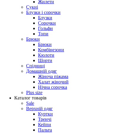
Жилети
Сукні
Блузки і сорочки
Блузки
Сорочки
Гольфи
Топи
Брюки
Брюки
Комбінезони
Кюлоти
Шорти
Спідниці
Домашній одяг
Жіноча піжама
Халат жіночий
Нічна сорочка
Plus size
Каталог товарів
Sale
Верхній одяг
Куртки
Тренчі
Кейпи
Пальта