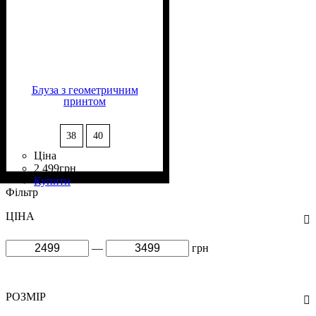
Блуза з геометричним
принтом
38
40
Ціна
2 499
грн
Склад тканини
Крій
Довжина
Довжина рукава
Стиль
: вільний
: casual
: подовжена
: 100%
: довгий
Купити
Поліестер
Фільтр
ЦІНА
—
грн
РОЗМІР