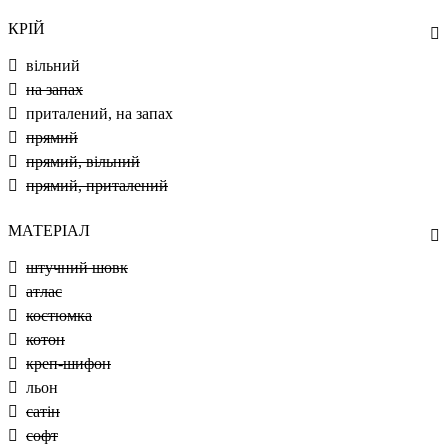
КРІЙ
вільний
на запах
приталений, на запах
прямий
прямий, вільний
прямий, приталений
МАТЕРІАЛ
штучний шовк
атлас
костюмка
котон
креп-шифон
льон
сатін
софт