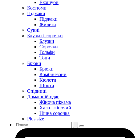
Екошуби
Костюми
Піджаки
Піджаки
Жилети
Сукні
Блузки і сорочки
Блузки
Сорочки
Гольфи
Топи
Брюки
Брюки
Комбінезони
Кюлоти
Шорти
Спідниці
Домашній одяг
Жіноча піжама
Халат жіночий
Нічна сорочка
Plus size