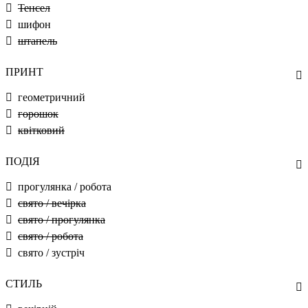
Тенсел
шифон
штапель
ПРИНТ
геометричний
горошок
квітковий
ПОДІЯ
прогулянка / робота
свято / вечірка
свято / прогулянка
свято / робота
свято / зустріч
СТИЛЬ