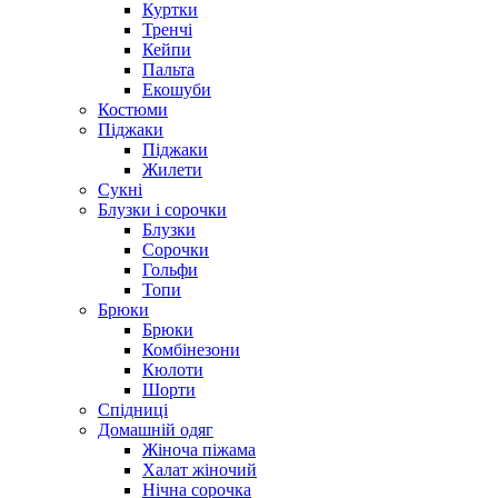
Куртки
Тренчі
Кейпи
Пальта
Екошуби
Костюми
Піджаки
Піджаки
Жилети
Сукні
Блузки і сорочки
Блузки
Сорочки
Гольфи
Топи
Брюки
Брюки
Комбінезони
Кюлоти
Шорти
Спідниці
Домашній одяг
Жіноча піжама
Халат жіночий
Нічна сорочка