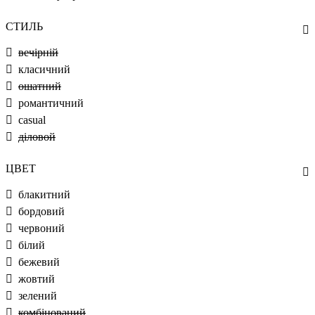
СТИЛЬ
вечірній
класичний
ошатний
романтичний
casual
діловой
ЦВЕТ
блакитний
бордовий
червоний
білий
бежевий
жовтий
зелений
комбінований