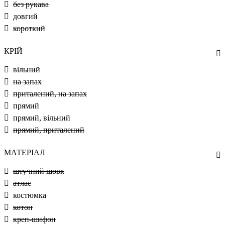
без рукава
довгий
короткий
КРІЙ
вільний
на запах
приталений, на запах
прямий
прямий, вільний
прямий, приталений
МАТЕРІАЛ
штучний шовк
атлас
костюмка
котон
креп-шифон