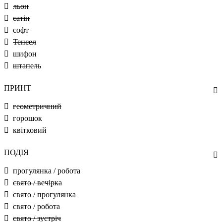
льон
сатін
софт
Тенсел
шифон
штапель
ПРИНТ
геометричний
горошок
квітковий
ПОДІЯ
прогулянка / робота
свято / вечірка
свято / прогулянка
свято / робота
свято / зустріч