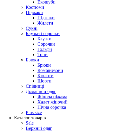
Екошуби
Костюми
Піджаки
Піджаки
Жилети
Сукні
Блузки і сорочки
Блузки
Сорочки
Гольфи
Топи
Брюки
Брюки
Комбінезони
Кюлоти
Шорти
Спідниці
Домашній одяг
Жіноча піжама
Халат жіночий
Нічна сорочка
Plus size
Каталог товарів
Sale
Верхній одяг