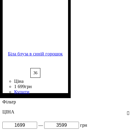
Біла блуза в синій горошок
36
Ціна
1 699
грн
Купити
Склад тканини
Крій
Довжина
Довжина рукава
Стиль
: прямий, вільний
: класичний
: класична
: 60%
: довгий
Віскоза, 35% Поліестер, 5%
Фільтр
Еластан
ЦІНА
—
грн