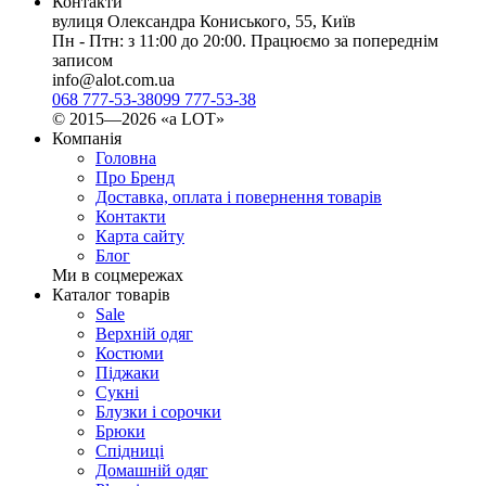
Контакти
вулиця Олександра Кониського, 55, Київ
Пн - Птн: з 11:00 до 20:00. Працюємо за попереднім
записом
info@alot.com.ua
068 777-53-38
099 777-53-38
© 2015—2026 «а LOT»
Компанія
Головна
Про Бренд
Доставка, оплата і повернення товарів
Контакти
Карта сайту
Блог
Ми в соцмережах
Каталог товарів
Sale
Верхній одяг
Костюми
Піджаки
Сукні
Блузки і сорочки
Брюки
Спідниці
Домашній одяг