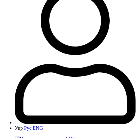
Укр
Рус
ENG