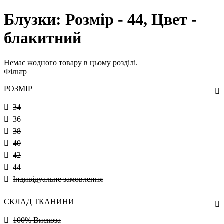
Блузки: Розмір - 44, Цвет -
блакитний
Немає жодного товару в цьому розділі.
Фільтр
РОЗМІР
34
36
38
40
42
44
Індивідуальне замовлення
СКЛАД ТКАНИНИ
100% Вискоза