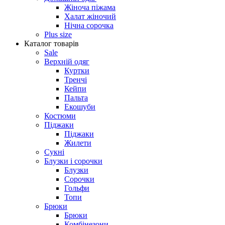
Жіноча піжама
Халат жіночий
Нічна сорочка
Plus size
Каталог товарів
Sale
Верхній одяг
Куртки
Тренчі
Кейпи
Пальта
Екошуби
Костюми
Піджаки
Піджаки
Жилети
Сукні
Блузки і сорочки
Блузки
Сорочки
Гольфи
Топи
Брюки
Брюки
Комбінезони