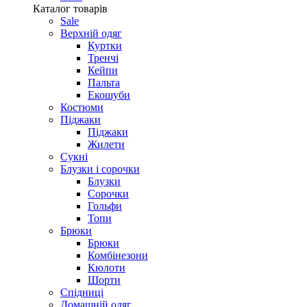
Каталог товарів
Sale
Верхній одяг
Куртки
Тренчі
Кейпи
Пальта
Екошуби
Костюми
Піджаки
Піджаки
Жилети
Сукні
Блузки і сорочки
Блузки
Сорочки
Гольфи
Топи
Брюки
Брюки
Комбінезони
Кюлоти
Шорти
Спідниці
Домашній одяг