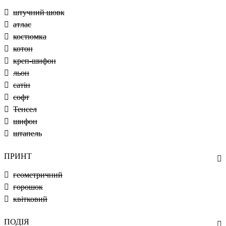
штучний шовк
атлас
костюмка
котон
креп-шифон
льон
сатін
софт
Тенсел
шифон
штапель
ПРИНТ
геометричний
горошок
квітковий
ПОДІЯ