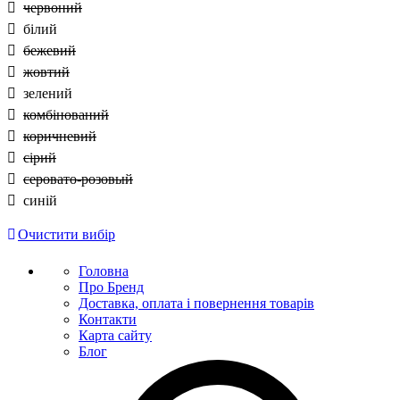
червоний
білий
бежевий
жовтий
зелений
комбінований
коричневий
сірий
серовато-розовый
синій
Очистити вибір
Головна
Про Бренд
Доставка, оплата і повернення товарів
Контакти
Карта сайту
Блог