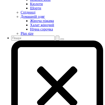
Кюлоти
Шорти
Спідниці
Домашній одяг
Жіноча піжама
Халат жіночий
Нічна сорочка
Plus size