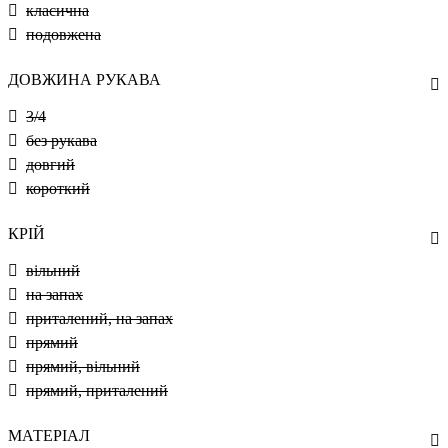
класична
подовжена
ДОВЖИНА РУКАВА
3/4
без рукава
довгий
короткий
КРІЙ
вільний
на запах
приталений, на запах
прямий
прямий, вільний
прямий, приталений
МАТЕРІАЛ