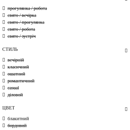
прогулянка / робота
свято / вечірка
свято / прогулянка
свято / робота
свято / зустріч
СТИЛЬ
вечірній
класичний
ошатний
романтичний
casual
діловой
ЦВЕТ
блакитний
бордовий