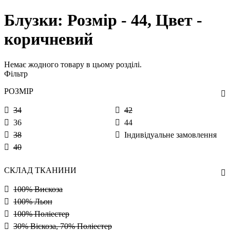
Блузки: Розмір - 44, Цвет -
коричневий
Немає жодного товару в цьому розділі.
Фільтр
РОЗМІР
34
42
36
44
38
Індивідуальне замовлення
40
СКЛАД ТКАНИНИ
100% Вискоза
100% Льон
100% Поліестер
30% Віскоза, 70% Поліестер