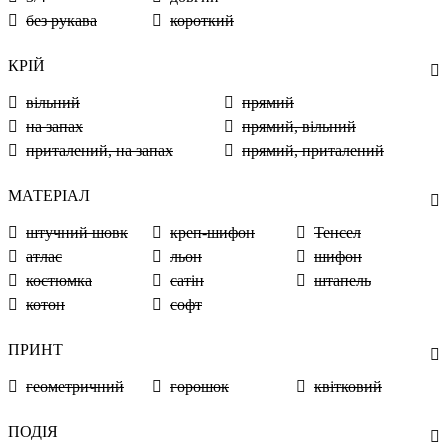
без рукава
короткий
КРІЙ
вільний
прямий
на запах
прямий, вільний
приталений, на запах
прямий, приталений
МАТЕРІАЛ
штучний шовк
креп-шифон
Тенсел
атлас
льон
шифон
костюмка
сатін
штапель
котон
софт
ПРИНТ
геометричний
горошок
квітковий
ПОДІЯ