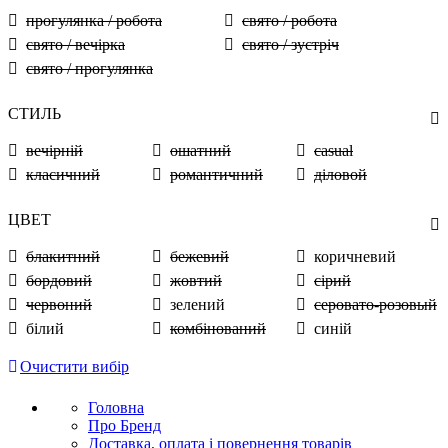
прогулянка / робота
свято / робота
свято / вечірка
свято / зустріч
свято / прогулянка
СТИЛЬ
вечірній
ошатний
casual
класичний
романтичний
діловой
ЦВЕТ
блакитний
бежевий
коричневий
бордовий
жовтий
сірий
червоний
зелений
серовато-розовый
білий
комбінований
синій
Очистити вибір
Головна
Про Бренд
Доставка, оплата і повернення товарів