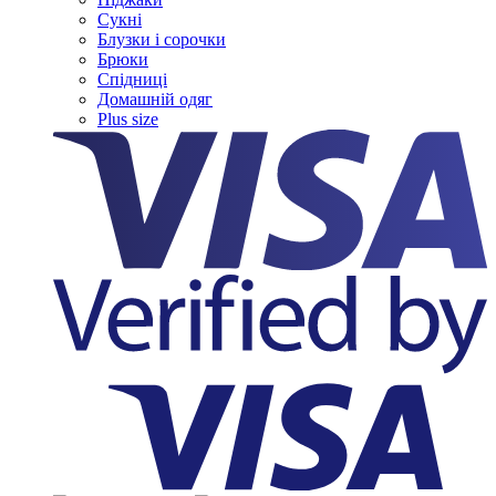
Сукні
Блузки і сорочки
Брюки
Спідниці
Домашній одяг
Plus size