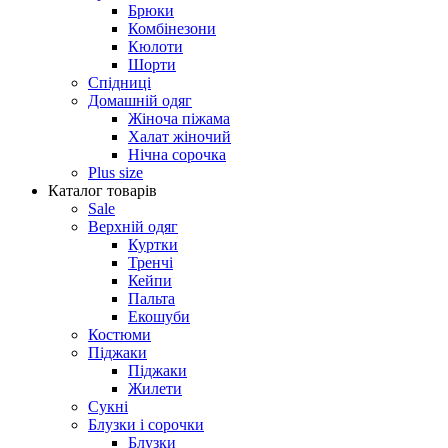
Брюки
Комбінезони
Кюлоти
Шорти
Спідниці
Домашній одяг
Жіноча піжама
Халат жіночий
Нічна сорочка
Plus size
Каталог товарів
Sale
Верхній одяг
Куртки
Тренчі
Кейпи
Пальта
Екошуби
Костюми
Піджаки
Піджаки
Жилети
Сукні
Блузки і сорочки
Блузки