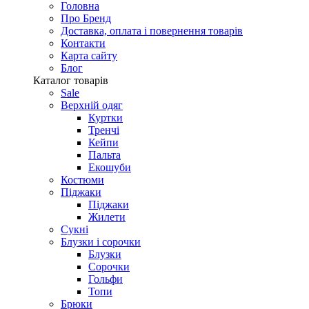
Головна
Про Бренд
Доставка, оплата і повернення товарів
Контакти
Карта сайту
Блог
Каталог товарів
Sale
Верхній одяг
Куртки
Тренчі
Кейпи
Пальта
Екошуби
Костюми
Піджаки
Піджаки
Жилети
Сукні
Блузки і сорочки
Блузки
Сорочки
Гольфи
Топи
Брюки