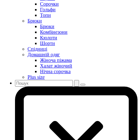
Сорочки
Гольфи
Топи
Брюки
Брюки
Комбінезони
Кюлоти
Шорти
Спідниці
Домашній одяг
Жіноча піжама
Халат жіночий
Нічна сорочка
Plus size