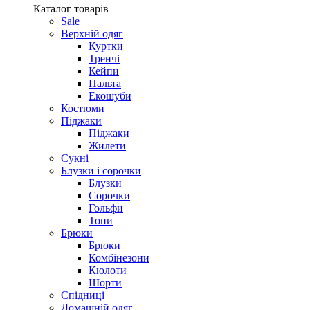
Каталог товарів
Sale
Верхній одяг
Куртки
Тренчі
Кейпи
Пальта
Екошуби
Костюми
Піджаки
Піджаки
Жилети
Сукні
Блузки і сорочки
Блузки
Сорочки
Гольфи
Топи
Брюки
Брюки
Комбінезони
Кюлоти
Шорти
Спідниці
Домашній одяг