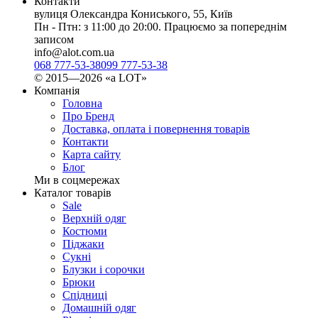
Контакти
вулиця Олександра Кониського, 55, Київ
Пн - Птн: з 11:00 до 20:00. Працюємо за попереднім
записом
info@alot.com.ua
068 777-53-38
099 777-53-38
© 2015—2026 «а LOT»
Компанія
Головна
Про Бренд
Доставка, оплата і повернення товарів
Контакти
Карта сайту
Блог
Ми в соцмережах
Каталог товарів
Sale
Верхній одяг
Костюми
Піджаки
Сукні
Блузки і сорочки
Брюки
Спідниці
Домашній одяг