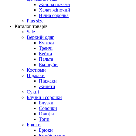
Жіноча піжама
Халат жіночий
Нічна сорочка
Plus size
Каталог товарів
Sale
Верхній одяг
Куртки
Тренчі
Кейпи
Пальта
Екошуби
Костюми
Піджаки
Піджаки
Жилети
Сукні
Блузки і сорочки
Блузки
Сорочки
Гольфи
Топи
Брюки
Брюки
Комбінезони