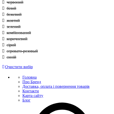
червоний
білий
бежевий
жовтий
зелений
комбінований
коричневий
сірий
серовато-розовый
синій
Очистити вибір
Головна
Про Бренд
Доставка, оплата і повернення товарів
Контакти
Карта сайту
Блог