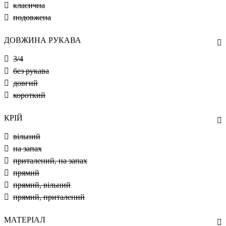
класична
подовжена
ДОВЖИНА РУКАВА
3/4
без рукава
довгий
короткий
КРІЙ
вільний
на запах
приталений, на запах
прямий
прямий, вільний
прямий, приталений
МАТЕРІАЛ