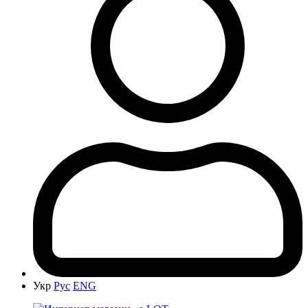
Укр
Рус
ENG