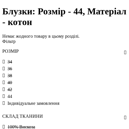
Блузки: Розмір - 44, Матеріал
- котон
Немає жодного товару в цьому розділі.
Фільтр
РОЗМІР
34
36
38
40
42
44
Індивідуальне замовлення
СКЛАД ТКАНИНИ
100% Вискоза