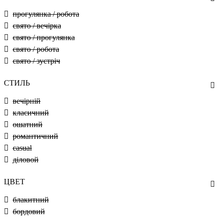
прогулянка / робота
свято / вечірка
свято / прогулянка
свято / робота
свято / зустріч
СТИЛЬ
вечірній
класичний
ошатний
романтичний
casual
діловой
ЦВЕТ
блакитний
бордовий