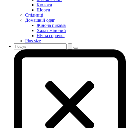
Кюлоти
Шорти
Спідниці
Домашній одяг
Жіноча піжама
Халат жіночий
Нічна сорочка
Plus size