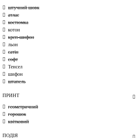
штучний шовк
атлас
костюмка
котон
креп-шифон
льон
сатін
софт
Тенсел
шифон
штапель
ПРИНТ
геометричний
горошок
квітковий
ПОДІЯ