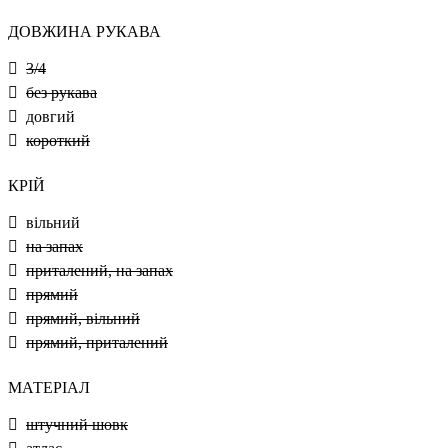
ДОВЖИНА РУКАВА
3/4
без рукава
довгий
короткий
КРІЙ
вільний
на запах
приталений, на запах
прямий
прямий, вільний
прямий, приталений
МАТЕРІАЛ
штучний шовк