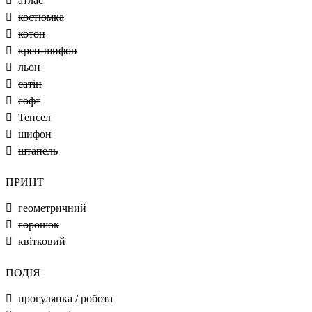
атлас
костюмка
котон
креп-шифон
льон
сатін
софт
Тенсел
шифон
штапель
ПРИНТ
геометричний
горошок
квітковий
ПОДІЯ
прогулянка / робота