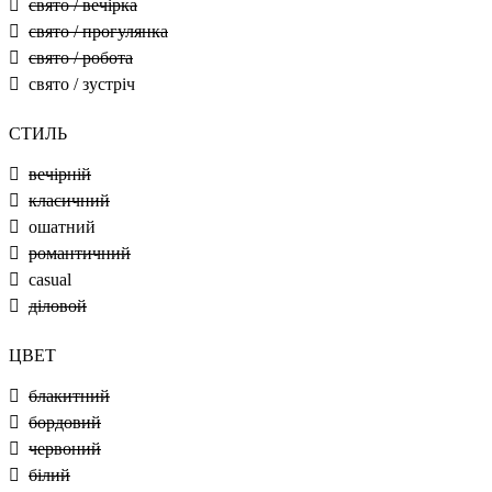
свято / вечірка
свято / прогулянка
свято / робота
свято / зустріч
СТИЛЬ
вечірній
класичний
ошатний
романтичний
casual
діловой
ЦВЕТ
блакитний
бордовий
червоний
білий