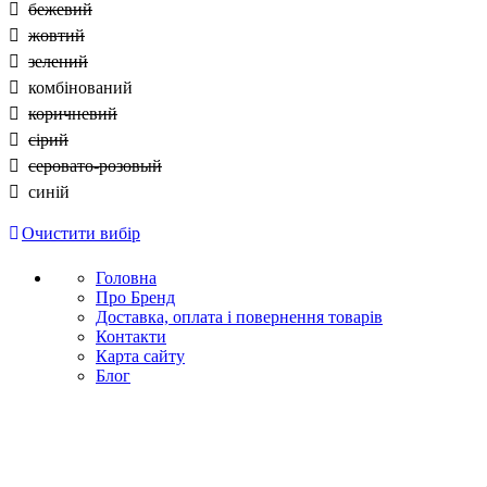
бежевий
жовтий
зелений
комбінований
коричневий
сірий
серовато-розовый
синій
Очистити вибір
Головна
Про Бренд
Доставка, оплата і повернення товарів
Контакти
Карта сайту
Блог