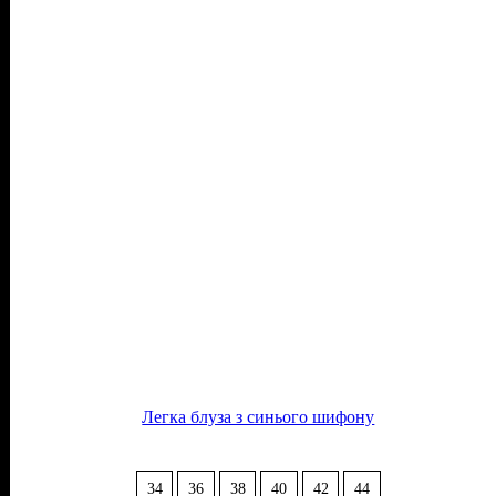
Легка блуза з синього шифону
34
36
38
40
42
44