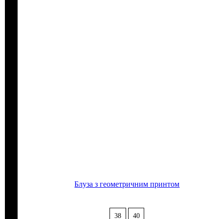
Блуза з геометричним принтом
38
40