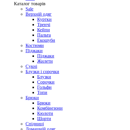
Каталог товарів
Sale
Верхній одяг
Куртки
Тренчі
Кейпи
Пальта
Екошуби
Костюми
Піджаки
Піджаки
Жилети
Сукні
Блузки і сорочки
Блузки
Сорочки
Гольфи
Топи
Брюки
Брюки
Комбінезони
Кюлоти
Шорти
Спідниці
Домашній одяг