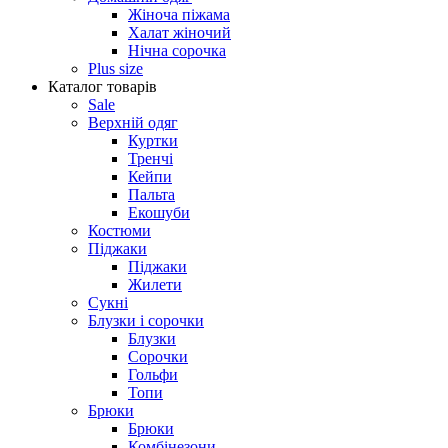
Жіноча піжама
Халат жіночий
Нічна сорочка
Plus size
Каталог товарів
Sale
Верхній одяг
Куртки
Тренчі
Кейпи
Пальта
Екошуби
Костюми
Піджаки
Піджаки
Жилети
Сукні
Блузки і сорочки
Блузки
Сорочки
Гольфи
Топи
Брюки
Брюки
Комбінезони