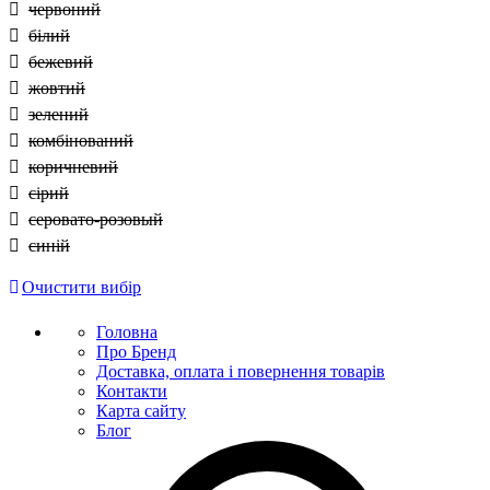
червоний
білий
бежевий
жовтий
зелений
комбінований
коричневий
сірий
серовато-розовый
синій
Очистити вибір
Головна
Про Бренд
Доставка, оплата і повернення товарів
Контакти
Карта сайту
Блог