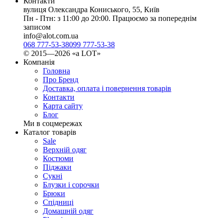
Контакти
вулиця Олександра Кониського, 55, Київ
Пн - Птн: з 11:00 до 20:00. Працюємо за попереднім
записом
info@alot.com.ua
068 777-53-38
099 777-53-38
© 2015—2026 «а LOT»
Компанія
Головна
Про Бренд
Доставка, оплата і повернення товарів
Контакти
Карта сайту
Блог
Ми в соцмережах
Каталог товарів
Sale
Верхній одяг
Костюми
Піджаки
Сукні
Блузки і сорочки
Брюки
Спідниці
Домашній одяг