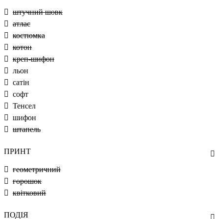
штучний шовк
атлас
костюмка
котон
креп-шифон
льон
сатін
софт
Тенсел
шифон
штапель
ПРИНТ
геометричний
горошок
квітковий
ПОДІЯ