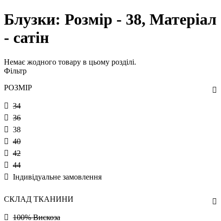
Блузки: Розмір - 38, Матеріал
- сатін
Немає жодного товару в цьому розділі.
Фільтр
РОЗМІР
34
36
38
40
42
44
Індивідуальне замовлення
СКЛАД ТКАНИНИ
100% Вискоза