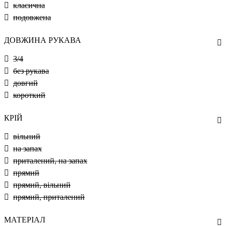
класична
подовжена
ДОВЖИНА РУКАВА
3/4
без рукава
довгий
короткий
КРІЙ
вільний
на запах
приталений, на запах
прямий
прямий, вільний
прямий, приталений
МАТЕРІАЛ