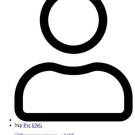
Укр
Рус
ENG