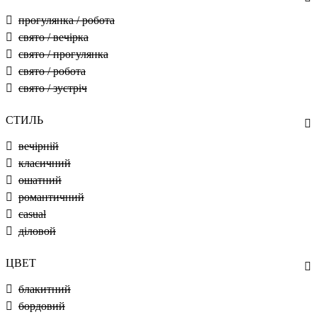
прогулянка / робота
свято / вечірка
свято / прогулянка
свято / робота
свято / зустріч
СТИЛЬ
вечірній
класичний
ошатний
романтичний
casual
діловой
ЦВЕТ
блакитний
бордовий