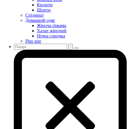
Кюлоти
Шорти
Спідниці
Домашній одяг
Жіноча піжама
Халат жіночий
Нічна сорочка
Plus size