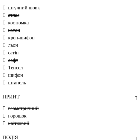
штучний шовк
атлас
костюмка
котон
креп-шифон
льон
сатін
софт
Тенсел
шифон
штапель
ПРИНТ
геометричний
горошок
квітковий
ПОДІЯ