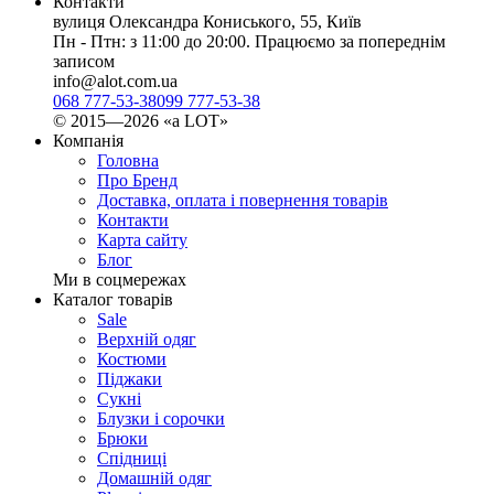
Контакти
вулиця Олександра Кониського, 55, Київ
Пн - Птн: з 11:00 до 20:00. Працюємо за попереднім
записом
info@alot.com.ua
068 777-53-38
099 777-53-38
© 2015—2026 «а LOT»
Компанія
Головна
Про Бренд
Доставка, оплата і повернення товарів
Контакти
Карта сайту
Блог
Ми в соцмережах
Каталог товарів
Sale
Верхній одяг
Костюми
Піджаки
Сукні
Блузки і сорочки
Брюки
Спідниці
Домашній одяг