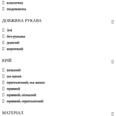
класична
подовжена
ДОВЖИНА РУКАВА
3/4
без рукава
довгий
короткий
КРІЙ
вільний
на запах
приталений, на запах
прямий
прямий, вільний
прямий, приталений
МАТЕРІАЛ