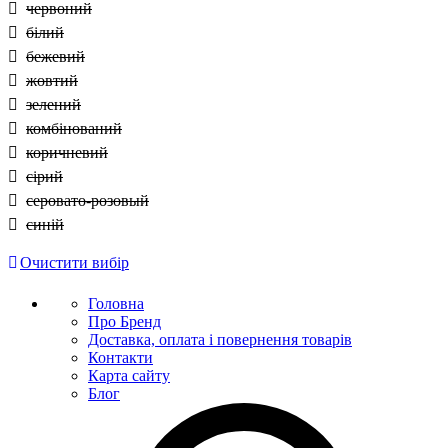
червоний
білий
бежевий
жовтий
зелений
комбінований
коричневий
сірий
серовато-розовый
синій
Очистити вибір
Головна
Про Бренд
Доставка, оплата і повернення товарів
Контакти
Карта сайту
Блог