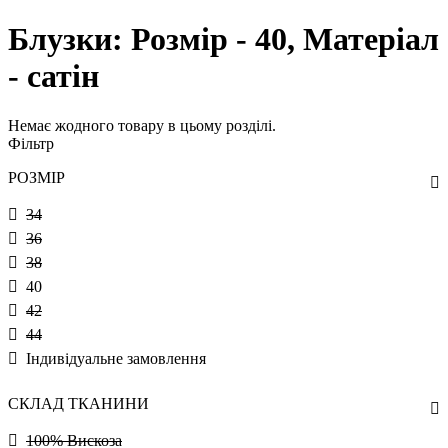
Блузки: Розмір - 40, Матеріал
- сатін
Немає жодного товару в цьому розділі.
Фільтр
РОЗМІР
34
36
38
40
42
44
Індивідуальне замовлення
СКЛАД ТКАНИНИ
100% Вискоза