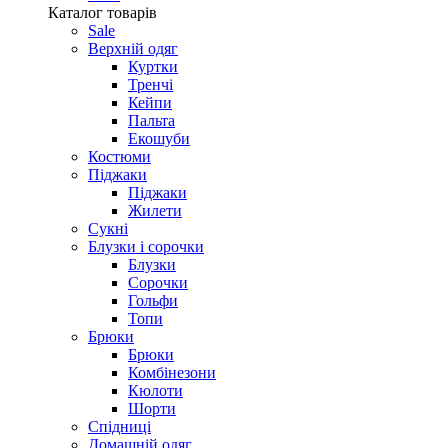
Каталог товарів
Sale
Верхній одяг
Куртки
Тренчі
Кейпи
Пальта
Екошуби
Костюми
Піджаки
Піджаки
Жилети
Сукні
Блузки і сорочки
Блузки
Сорочки
Гольфи
Топи
Брюки
Брюки
Комбінезони
Кюлоти
Шорти
Спідниці
Домашній одяг