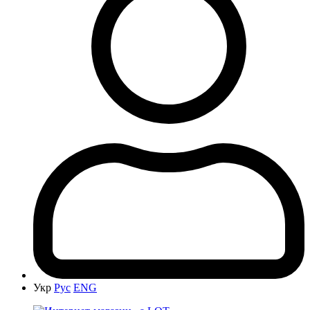
Укр
Рус
ENG