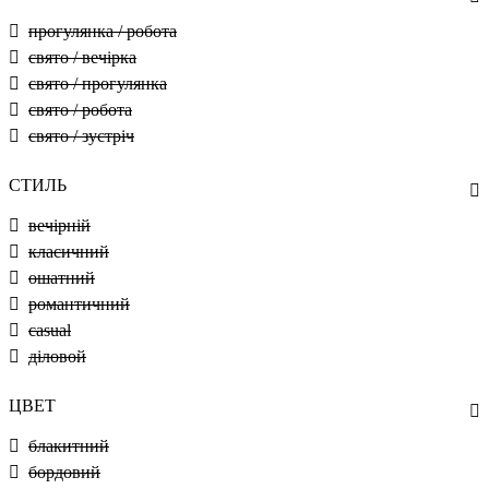
прогулянка / робота
свято / вечірка
свято / прогулянка
свято / робота
свято / зустріч
СТИЛЬ
вечірній
класичний
ошатний
романтичний
casual
діловой
ЦВЕТ
блакитний
бордовий