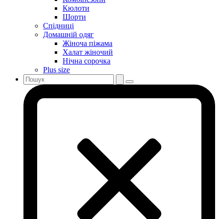
Кюлоти
Шорти
Спідниці
Домашній одяг
Жіноча піжама
Халат жіночий
Нічна сорочка
Plus size