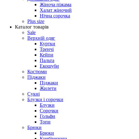
Жіноча піжама
Халат жіночий
Нічна сорочка
Plus size
Каталог товарів
Sale
Верхній одяг
Куртки
Тренчі
Кейпи
Пальта
Екошуби
Костюми
Піджаки
Піджаки
Жилети
Сукні
Блузки і сорочки
Блузки
Сорочки
Гольфи
Топи
Брюки
Брюки
Комбінезони