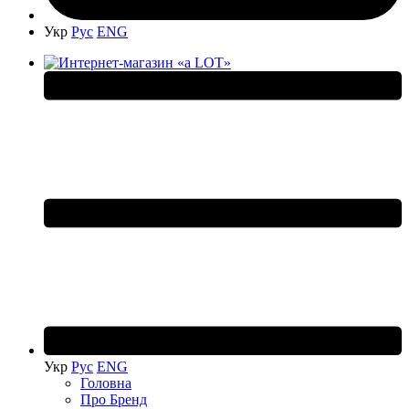
Укр
Рус
ENG
Укр
Рус
ENG
Головна
Про Бренд