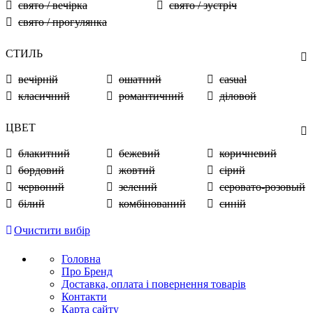
свято / вечірка
свято / зустріч
свято / прогулянка
СТИЛЬ
вечірній
ошатний
casual
класичний
романтичний
діловой
ЦВЕТ
блакитний
бежевий
коричневий
бордовий
жовтий
сірий
червоний
зелений
серовато-розовый
білий
комбінований
синій
Очистити вибір
Головна
Про Бренд
Доставка, оплата і повернення товарів
Контакти
Карта сайту