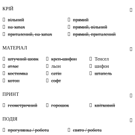
КРІЙ
вільний
прямий
на запах
прямий, вільний
приталений, на запах
прямий, приталений
МАТЕРІАЛ
штучний шовк
креп-шифон
Тенсел
атлас
льон
шифон
костюмка
сатін
штапель
котон
софт
ПРИНТ
геометричний
горошок
квітковий
ПОДІЯ
прогулянка / робота
свято / робота