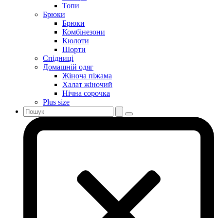
Топи
Брюки
Брюки
Комбінезони
Кюлоти
Шорти
Спідниці
Домашній одяг
Жіноча піжама
Халат жіночий
Нічна сорочка
Plus size