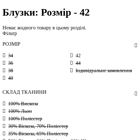
Блузки: Розмір - 42
Немає жодного товару в цьому розділі.
Фільтр
РОЗМІР
34
42
36
44
38
Індивідуальне замовлення
40
СКЛАД ТКАНИНИ
100% Вискоза
100% Льон
100% Поліестер
30% Віскоза, 70% Поліестер
35% Віскоза, 65% Поліестер