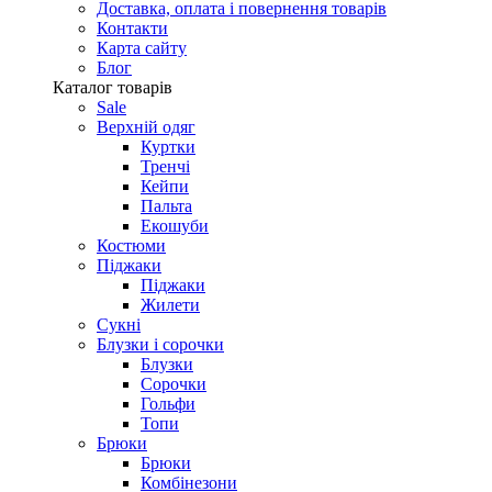
Доставка, оплата і повернення товарів
Контакти
Карта сайту
Блог
Каталог товарів
Sale
Верхній одяг
Куртки
Тренчі
Кейпи
Пальта
Екошуби
Костюми
Піджаки
Піджаки
Жилети
Сукні
Блузки і сорочки
Блузки
Сорочки
Гольфи
Топи
Брюки
Брюки
Комбінезони