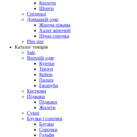
Кюлоти
Шорти
Спідниці
Домашній одяг
Жіноча піжама
Халат жіночий
Нічна сорочка
Plus size
Каталог товарів
Sale
Верхній одяг
Куртки
Тренчі
Кейпи
Пальта
Екошуби
Костюми
Піджаки
Піджаки
Жилети
Сукні
Блузки і сорочки
Блузки
Сорочки
Гольфи