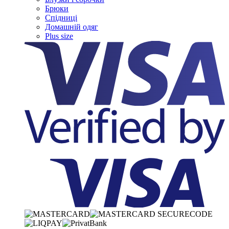
Брюки
Спідниці
Домашній одяг
Plus size