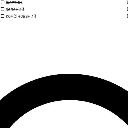
жовтий
зелений
комбінований