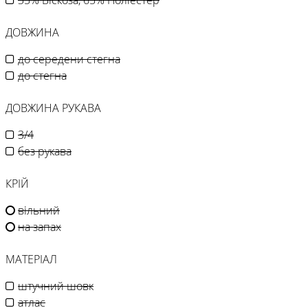
35% Віскоза, 65% Поліестер
ДОВЖИНА
до середени стегна
до стегна
ДОВЖИНА РУКАВА
3/4
без рукава
КРІЙ
вільний
на запах
МАТЕРІАЛ
штучний шовк
атлас