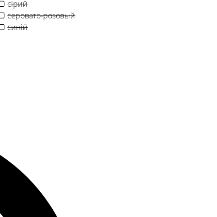
сірий
серовато-розовый
синій