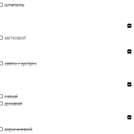
штапель
квітковий
свято / зустріч
casual
діловой
коричневий