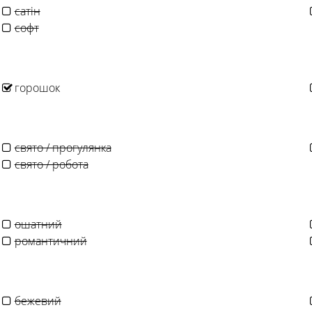
сатін
софт
горошок
свято / прогулянка
свято / робота
ошатний
романтичний
бежевий