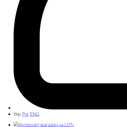
Укр
Рус
ENG