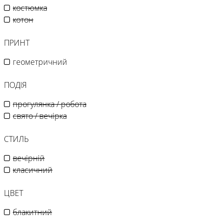
костюмка
котон
ПРИНТ
геометричний
ПОДІЯ
прогулянка / робота
свято / вечірка
СТИЛЬ
вечірній
класичний
ЦВЕТ
блакитний