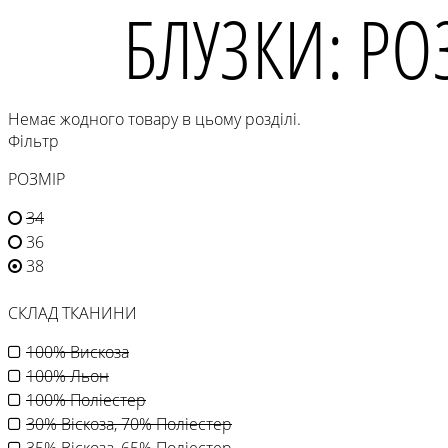
БЛУЗКИ: РО
Немає жодного товару в цьому розділі.
Фільтр
РОЗМІР
34
36
38
СКЛАД ТКАНИНИ
100% Вискоза
100% Льон
100% Поліестер
30% Віскоза, 70% Поліестер