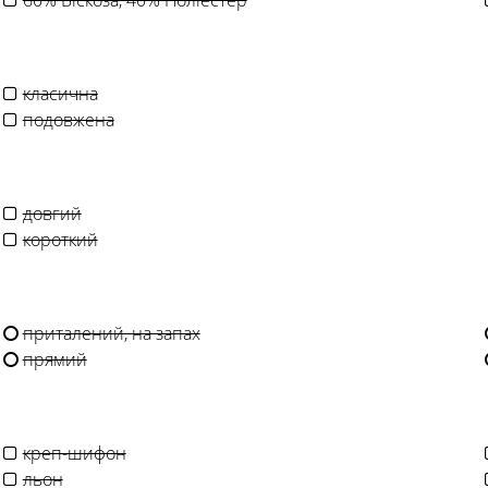
60% Віскоза, 40% Поліестер
класична
подовжена
довгий
короткий
приталений, на запах
прямий
креп-шифон
льон