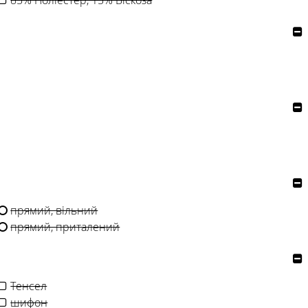
85% Поліестер, 15% Віскоза
прямий, вільний
прямий, приталений
Тенсел
шифон