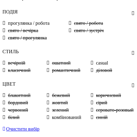
ПОДІЯ
прогулянка / робота
свято / робота
свято / вечірка
свято / зустріч
свято / прогулянка
СТИЛЬ
вечірній
ошатний
casual
класичний
романтичний
діловой
ЦВЕТ
блакитний
бежевий
коричневий
бордовий
жовтий
сірий
червоний
зелений
серовато-розовый
білий
комбінований
синій
Очистити вибір