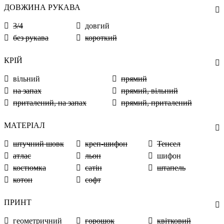
ДОВЖИНА РУКАВА
3/4
довгий
без рукава
короткий
КРІЙ
вільний
прямий
на запах
прямий, вільний
приталений, на запах
прямий, приталений
МАТЕРІАЛ
штучний шовк
креп-шифон
Тенсел
атлас
льон
шифон
костюмка
сатін
штапель
котон
софт
ПРИНТ
геометричний
горошок
квітковий