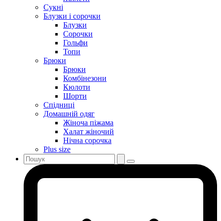
Сукні
Блузки і сорочки
Блузки
Сорочки
Гольфи
Топи
Брюки
Брюки
Комбінезони
Кюлоти
Шорти
Спідниці
Домашній одяг
Жіноча піжама
Халат жіночий
Нічна сорочка
Plus size