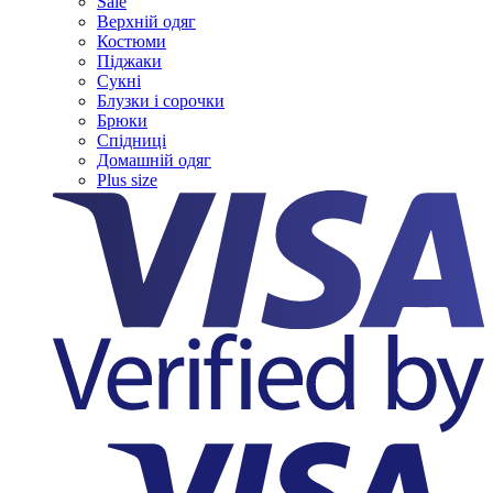
Sale
Верхній одяг
Костюми
Піджаки
Сукні
Блузки і сорочки
Брюки
Спідниці
Домашній одяг
Plus size