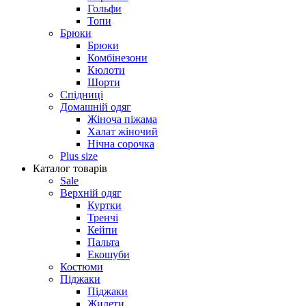
Гольфи
Топи
Брюки
Брюки
Комбінезони
Кюлоти
Шорти
Спідниці
Домашній одяг
Жіноча піжама
Халат жіночий
Нічна сорочка
Plus size
Каталог товарів
Sale
Верхній одяг
Куртки
Тренчі
Кейпи
Пальта
Екошуби
Костюми
Піджаки
Піджаки
Жилети