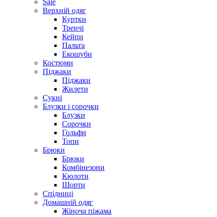
Sale
Верхній одяг
Куртки
Тренчі
Кейпи
Пальта
Екошуби
Костюми
Піджаки
Піджаки
Жилети
Сукні
Блузки і сорочки
Блузки
Сорочки
Гольфи
Топи
Брюки
Брюки
Комбінезони
Кюлоти
Шорти
Спідниці
Домашній одяг
Жіноча піжама