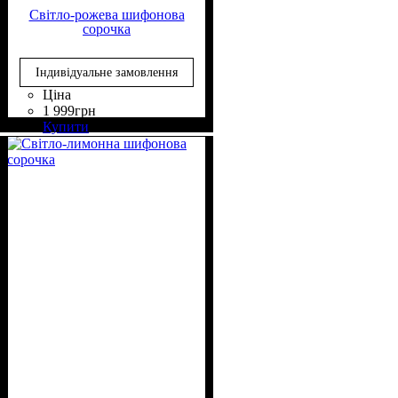
Світло-рожева шифонова
сорочка
Індивідуальне замовлення
Ціна
1 999
грн
Склад тканини
Крій
Довжина
Довжина рукава
Стиль
: вільний
: casual
: подовжена
: 50%
: довгий
Купити
Віскоза, 50% Поліестер