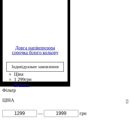
Довга напівпрозора
сорочка білого кольору
Індивідуальне замовлення
Ціна
1 299
грн
Склад тканини
Крій
Довжина
Довжина рукава
Стиль
: вільний
: casual
: подовжена
: 50%
: довгий
Купити
Віскоза, 50% Поліестер
Фільтр
ЦІНА
—
грн