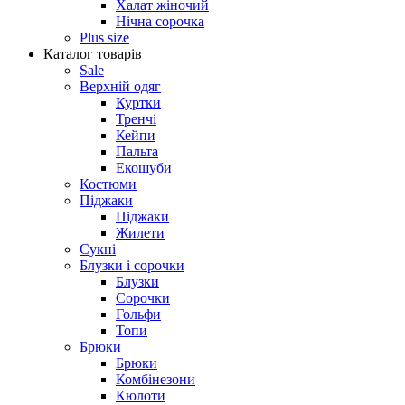
Халат жіночий
Нічна сорочка
Plus size
Каталог товарів
Sale
Верхній одяг
Куртки
Тренчі
Кейпи
Пальта
Екошуби
Костюми
Піджаки
Піджаки
Жилети
Сукні
Блузки і сорочки
Блузки
Сорочки
Гольфи
Топи
Брюки
Брюки
Комбінезони
Кюлоти