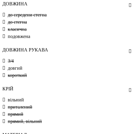
ДОВЖИНА
до середени стегна
до стегна
класична
подовжена
ДОВЖИНА РУКАВА
3/4
довгий
короткий
КРІЙ
вільний
приталений
прямий
прямий, вільний