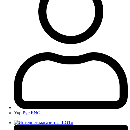
Укр
Рус
ENG