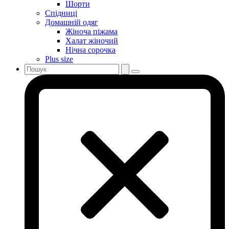
Шорти
Спідниці
Домашній одяг
Жіноча піжама
Халат жіночий
Нічна сорочка
Plus size