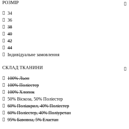
РОЗМІР
34
36
38
40
42
44
Індивідуальне замовлення
СКЛАД ТКАНИНИ
100% Льон
100% Поліестер
100% Хлопок
50% Віскоза, 50% Поліестер
60% Поліакрил, 40% Поліестер
60% Поліестер, 40% Поліуретан
95% Бавовна, 5% Еластан