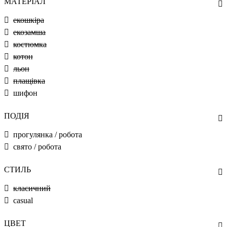
МАТЕРІАЛ
екошкіра
екозамша
костюмка
котон
льон
плащівка
шифон
ПОДІЯ
прогулянка / робота
свято / робота
СТИЛЬ
класичний
casual
ЦВЕТ