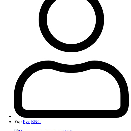
Укр
Рус
ENG