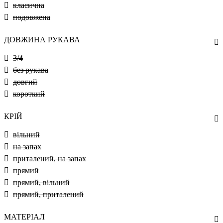
класична
подовжена
ДОВЖИНА РУКАВА
3/4
без рукава
довгий
короткий
КРІЙ
вільний
на запах
приталений, на запах
прямий
прямий, вільний
прямий, приталений
МАТЕРІАЛ