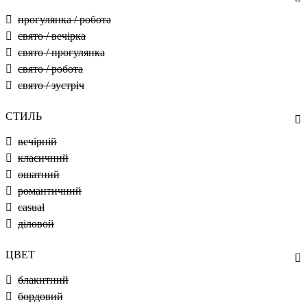
прогулянка / робота
свято / вечірка
свято / прогулянка
свято / робота
свято / зустріч
СТИЛЬ
вечірній
класичний
ошатний
романтичний
casual
діловой
ЦВЕТ
блакитний
бордовий