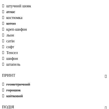
штучний шовк
атлас
костюмка
котон
креп-шифон
льон
сатін
софт
Тенсел
шифон
штапель
ПРИНТ
геометричний
горошок
квітковий
ПОДІЯ