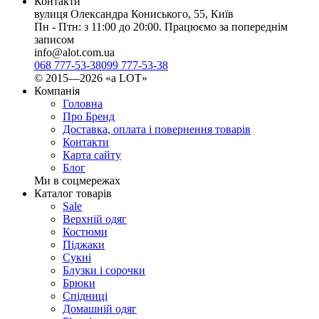
Контакти
вулиця Олександра Кониського, 55, Київ
Пн - Птн: з 11:00 до 20:00. Працюємо за попереднім
записом
info@alot.com.ua
068 777-53-38
099 777-53-38
© 2015—2026 «а LOT»
Компанія
Головна
Про Бренд
Доставка, оплата і повернення товарів
Контакти
Карта сайту
Блог
Ми в соцмережах
Каталог товарів
Sale
Верхній одяг
Костюми
Піджаки
Сукні
Блузки і сорочки
Брюки
Спідниці
Домашній одяг