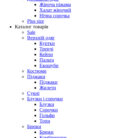
Жіноча піжама
Халат жіночий
Нічна сорочка
Plus size
Каталог товарів
Sale
Верхній одяг
Куртки
Тренчі
Кейпи
Пальта
Екошуби
Костюми
Піджаки
Піджаки
Жилети
Сукні
Блузки і сорочки
Блузки
Сорочки
Гольфи
Топи
Брюки
Брюки
Комбінезони