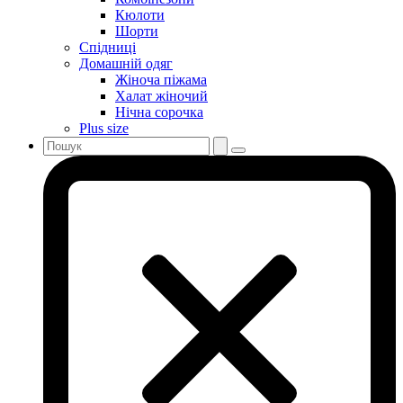
Кюлоти
Шорти
Спідниці
Домашній одяг
Жіноча піжама
Халат жіночий
Нічна сорочка
Plus size