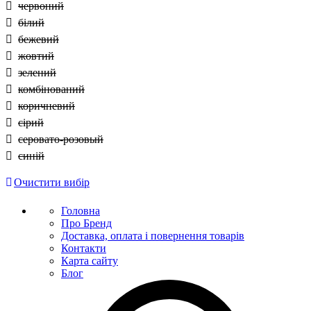
червоний
білий
бежевий
жовтий
зелений
комбінований
коричневий
сірий
серовато-розовый
синій
Очистити вибір
Головна
Про Бренд
Доставка, оплата і повернення товарів
Контакти
Карта сайту
Блог