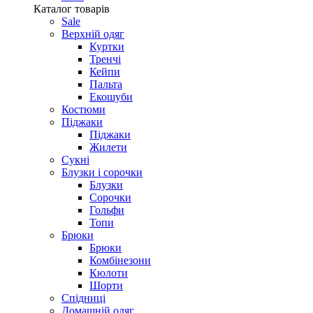
Каталог товарів
Sale
Верхній одяг
Куртки
Тренчі
Кейпи
Пальта
Екошуби
Костюми
Піджаки
Піджаки
Жилети
Сукні
Блузки і сорочки
Блузки
Сорочки
Гольфи
Топи
Брюки
Брюки
Комбінезони
Кюлоти
Шорти
Спідниці
Домашній одяг