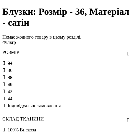
Блузки: Розмір - 36, Матеріал
- сатін
Немає жодного товару в цьому розділі.
Фільтр
РОЗМІР
34
36
38
40
42
44
Індивідуальне замовлення
СКЛАД ТКАНИНИ
100% Вискоза