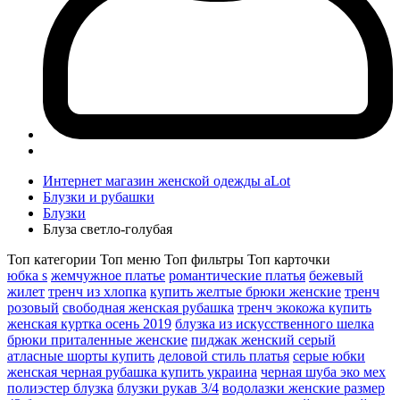
Интернет магазин женской одежды aLot
Блузки и рубашки
Блузки
Блуза светло-голубая
Топ категории
Топ меню
Топ фильтры
Топ карточки
юбка s
жемчужное платье
романтические платья
бежевый
жилет
тренч из хлопка
купить желтые брюки женские
тренч
розовый
свободная женская рубашка
тренч экокожа купить
женская куртка осень 2019
блузка из искусственного шелка
брюки приталенные женские
пиджак женский серый
атласные шорты купить
деловой стиль платья
серые юбки
женская черная рубашка купить украина
черная шуба эко мех
полиэстер блузка
блузки рукав 3/4
водолазки женские размер