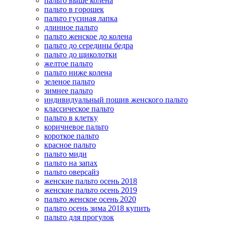
пальто выше колена
пальто в горошек
пальто гусиная лапка
длинное пальто
пальто женское до колена
пальто до середины бедра
пальто до щиколотки
желтое пальто
пальто ниже колена
зеленое пальто
зимнее пальто
индивидуальный пошив женского пальто
классическое пальто
пальто в клетку
коричневое пальто
короткое пальто
красное пальто
пальто миди
пальто на запах
пальто оверсайз
женские пальто осень 2018
женские пальто осень 2019
пальто женское осень 2020
пальто осень зима 2018 купить
пальто для прогулок