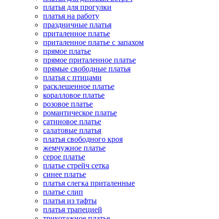
платья для прогулки
платья на работу
праздничные платья
приталенное платье
приталенное платье с запахом
прямое платье
прямое приталенное платье
прямые свободные платья
платья с птицами
расклешенное платье
коралловое платье
розовое платье
романтическое платье
сатиновое платье
салатовые платья
платья свободного кроя
жемчужное платье
серое платье
платье стрейч сетка
синее платье
платья слегка приталенные
платье слип
платья из тафты
платья трапецией
трикотажное платье