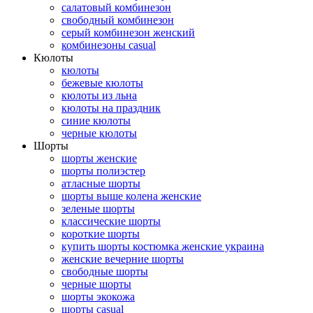
салатовый комбинезон
свободный комбинезон
серый комбинезон женский
комбинезоны casual
Кюлоты
кюлоты
бежевые кюлоты
кюлоты из льна
кюлоты на праздник
синие кюлоты
черные кюлоты
Шорты
шорты женские
шорты полиэстер
атласные шорты
шорты выше колена женские
зеленые шорты
классические шорты
короткие шорты
купить шорты костюмка женские украина
женские вечерние шорты
свободные шорты
черные шорты
шорты экокожа
шорты casual