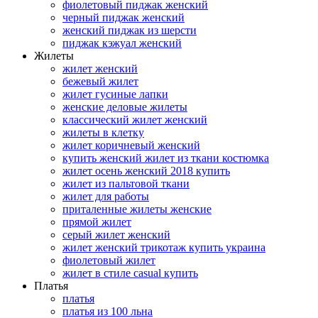
фиолетовый пиджак женский
черный пиджак женский
женский пиджак из шерсти
пиджак кэжуал женский
Жилеты
жилет женский
бежевый жилет
жилет гусиные лапки
женские деловые жилеты
классический жилет женский
жилеты в клетку
жилет коричневый женский
купить женский жилет из ткани костюмка
жилет осень женский 2018 купить
жилет из пальтовой ткани
жилет для работы
приталенные жилеты женские
прямой жилет
серый жилет женский
жилет женский трикотаж купить украина
фиолетовый жилет
жилет в стиле casual купить
Платья
платья
платья из 100 льна