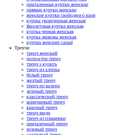
приталенные куртки женские
прямые куртки женские
женские куртки свободного кроя
куртка укороченная женская
фиолетовая куртка женская
куртка черная женская
куртка экокожа женская
куртки женские casual
Тренчи
тренч женский
полиэстер тренч
тренч s купить
тренч из хлопка
белый тренч
желтый тренч
тренч по колено
зеленый тренч
классический тренч
коричневый тренч
красный тренч
тренч миди
тренч из плащевки
приталенный тренч
розовый тренч
салатовый тренч