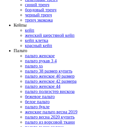
синий тренч
бордовый тренч
черный тренч
тренч экокожа
Кейпы
кейп
женский шерстяной кейп
кейп клетка
красный кейп
Пальто
пальто женское
пальто рукав 3 4
пальто xs
пальто 38 размер купить
пальто женское 40 размер
пальто женское 42 размера
пальто женское 44
пальто полиэстер вискоза
бежевое пальто
белое пальто
пальто букле
женские пальто весна 2019
пальто весна 2020 купить
пальто из ворсовой ткани