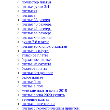
полиэстер платья
платье рукав 3/4
платья xs
платья s
платье 38 размер
платья 40 размера
платье 42 размера
платья 44 размера
платья хлопок лен
рукав 7 8 платье
платье 95 хлопок 5 эластан
платье а силуэта
атласное платье
бархатное платье
платье из батиста
бежевое платье
платья без рукавов
белое платье
платье бохо
платье в пол
женские платья весна 2019
платье весна 2020 купить
вечерние платья
платья выше колена
платья с геометрическим принтом