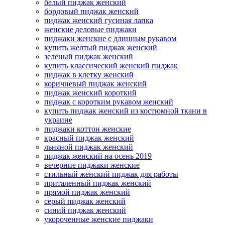
белый пиджак женский
бордовый пиджак женский
пиджак женский гусиная лапка
женские деловые пиджаки
пиджаки женские с длинным рукавом
купить желтый пиджак женский
зеленый пиджак женский
купить классический женский пиджак
пиджак в клетку женский
коричневый пиджак женский
пиджак женский короткий
пиджак с коротким рукавом женский
купить пиджак женский из костюмной ткани в
украине
пиджаки коттон женские
красный пиджак женский
льняной пиджак женский
пиджак женский на осень 2019
вечерние пиджаки женские
стильный женский пиджак для работы
приталенный пиджак женский
прямой пиджак женский
серый пиджак женский
синий пиджак женский
укороченные женские пиджаки