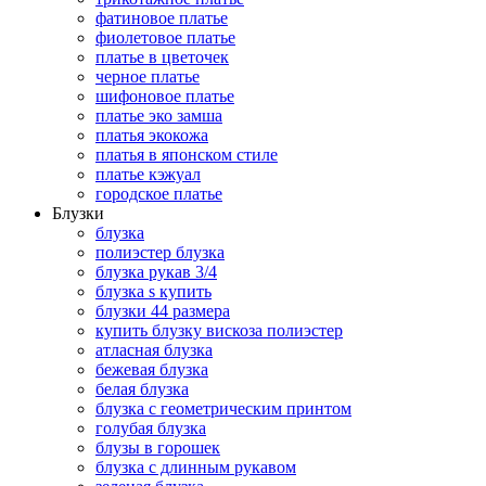
фатиновое платье
фиолетовое платье
платье в цветочек
черное платье
шифоновое платье
платье эко замша
платья экокожа
платья в японском стиле
платье кэжуал
городское платье
Блузки
блузка
полиэстер блузка
блузка рукав 3/4
блузка s купить
блузки 44 размера
купить блузку вискоза полиэстер
атласная блузка
бежевая блузка
белая блузка
блузка с геометрическим принтом
голубая блузка
блузы в горошек
блузка с длинным рукавом