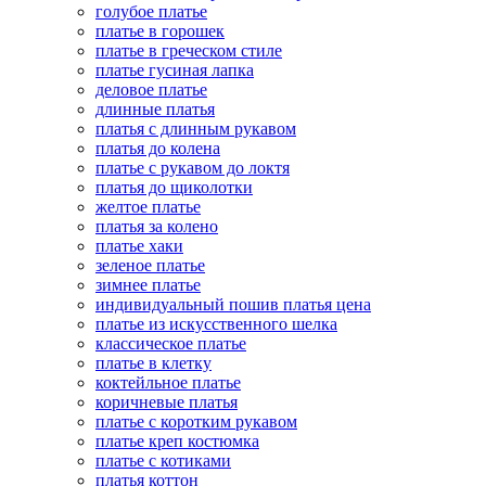
голубое платье
платье в горошек
платье в греческом стиле
платье гусиная лапка
деловое платье
длинные платья
платья с длинным рукавом
платья до колена
платье с рукавом до локтя
платья до щиколотки
желтое платье
платья за колено
платье хаки
зеленое платье
зимнее платье
индивидуальный пошив платья цена
платье из искусственного шелка
классическое платье
платье в клетку
коктейльное платье
коричневые платья
платье с коротким рукавом
платье креп костюмка
платье с котиками
платья коттон