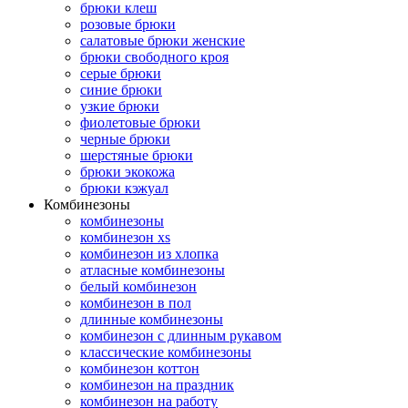
брюки клеш
розовые брюки
салатовые брюки женские
брюки свободного кроя
серые брюки
синие брюки
узкие брюки
фиолетовые брюки
черные брюки
шерстяные брюки
брюки экокожа
брюки кэжуал
Комбинезоны
комбинезоны
комбинезон xs
комбинезон из хлопка
атласные комбинезоны
белый комбинезон
комбинезон в пол
длинные комбинезоны
комбинезон с длинным рукавом
классические комбинезоны
комбинезон коттон
комбинезон на праздник
комбинезон на работу