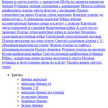
Брюки в серую клетку с манжетом
Шуба из экомеха каракуля
черная
Рубашка черная хлопковая с карманами
Многослойное
шифоновое платье цвета фуксии с воланами
Пальто
горчичное на запах
Платье серое короткое
Красное платье до
щиколоток с V-образным вырезом
Юбка чёрная
ассиметричная
Брюки серые в клетку с поясом
Кардиган
двухсторонний в горошек
Коричневая юбка А-силуэта из
экокожи
Платье серое короткое юбка в складки
Неоново-
салатовая котоновая юбка
Горчичный приталенный пиджак
Платье металлик на одно плечо
Светло-салатовое платье с V-
образным вырезом на спине
Черное платье из тафты с
объемным воланом
Пальто бежевое
Розовое платье на молнии
Белая шифоновая майка
Светло-розовая шифоновая рубашка
Юбка - карандаш ниже колена молочного цвета
Ночная
рубашка в бело-синюю мелкую клетку
Пальто-кокон светло-
серое
Брюки
брюки женские
женские брюки xl
брюки 7 8
женские брюки из хлопка
атласные брюки
бежевые брюки
белые брюки