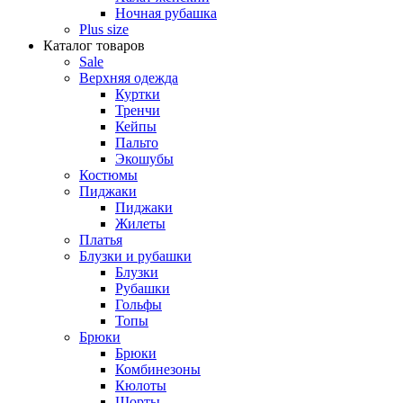
Ночная рубашка
Plus size
Каталог товаров
Sale
Верхняя одежда
Куртки
Тренчи
Кейпы
Пальто
Экошубы
Костюмы
Пиджаки
Пиджаки
Жилеты
Платья
Блузки и рубашки
Блузки
Рубашки
Гольфы
Топы
Брюки
Брюки
Комбинезоны
Кюлоты
Шорты