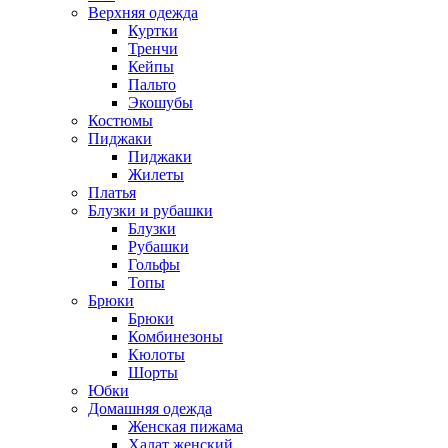
Верхняя одежда
Куртки
Тренчи
Кейпы
Пальто
Экошубы
Костюмы
Пиджаки
Пиджаки
Жилеты
Платья
Блузки и рубашки
Блузки
Рубашки
Гольфы
Топы
Брюки
Брюки
Комбинезоны
Кюлоты
Шорты
Юбки
Домашняя одежда
Женская пижама
Халат женский