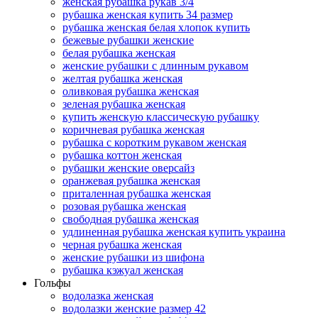
женская рубашка рукав 3/4
рубашка женская купить 34 размер
рубашка женская белая хлопок купить
бежевые рубашки женские
белая рубашка женская
женские рубашки с длинным рукавом
желтая рубашка женская
оливковая рубашка женская
зеленая рубашка женская
купить женскую классическую рубашку
коричневая рубашка женская
рубашка с коротким рукавом женская
рубашка коттон женская
рубашки женские оверсайз
оранжевая рубашка женская
приталенная рубашка женская
розовая рубашка женская
свободная рубашка женская
удлиненная рубашка женская купить украина
черная рубашка женская
женские рубашки из шифона
рубашка кэжуал женская
Гольфы
водолазка женская
водолазки женские размер 42