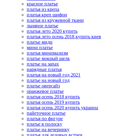
красное платье
платья из крепа
платья креп шифон
платья из кружевной ткани
льняное платье
платья лето 2020 купить
платья лето осень 2018 купить киев
платье миди
мини платье
платья минимализм
платье мокрый шелк
платье на запах
нарядные платья
платья на новый год 2021
платье на новый год
платье оверсайз
оранжевое платье
платья осень 2018 купить
платья осень 2019 купить
платья осень 2020 купить украина
пайеточное платье
платья по фигуре
платье в полоску
платье на вечеринку
платья для деловых встреч