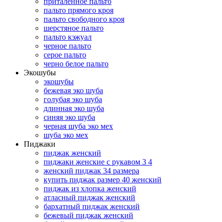
приталенное пальто
пальто прямого кроя
пальто свободного кроя
шерстяное пальто
пальто кэжуал
черное пальто
серое пальто
черно белое пальто
Экошубы
экошубы
бежевая эко шуба
голубая эко шуба
длинная эко шуба
синяя эко шуба
черная шуба эко мех
шуба эко мех
Пиджаки
пиджак женский
пиджаки женские с рукавом 3 4
женский пиджак 34 размера
купить пиджак размер 40 женский
пиджак из хлопка женский
атласный пиджак женский
бархатный пиджак женский
бежевый пиджак женский