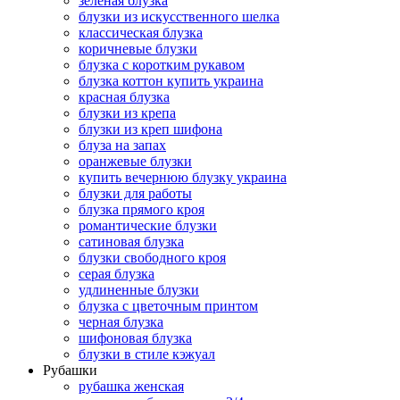
зеленая блузка
блузки из искусственного шелка
классическая блузка
коричневые блузки
блузка с коротким рукавом
блузка коттон купить украина
красная блузка
блузки из крепа
блузки из креп шифона
блуза на запах
оранжевые блузки
купить вечернюю блузку украина
блузки для работы
блузка прямого кроя
романтические блузки
сатиновая блузка
блузки свободного кроя
серая блузка
удлиненные блузки
блузка с цветочным принтом
черная блузка
шифоновая блузка
блузки в стиле кэжуал
Рубашки
рубашка женская