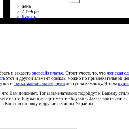
цена
2 199
грн
Купить
Состав ткани
Крой
Длина
Длина рукава
Стиль
: прямой
: классическая
: романтический
: 60% Вискоза, 35% Полиэстер, 5% Эласта
: длинный
рать и заказать
оверсайз платье
. Стоит учесть то, что
женская оде
ить
этот и другой элемент одежды можно по привлекательной цен
лузки и
трикотажное платье, цена
доступна каждому. Чтобы
купи
, что Вам подойдет. Топы замечательно подойдут к Вашему стилю
жете найти Блузки в ассортименте «Блузки». Заказывайте сейчас
 в Константиновку и другие регионы Украины .