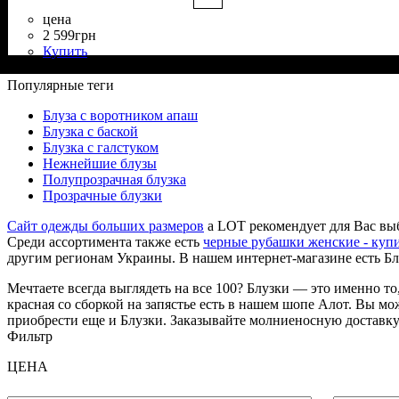
цена
2 599
грн
Купить
Состав ткани
Крой
Длина
Длина рукава
Стиль
: прямой
: до середины бедра
: классический
: 50% Вискоза, 20% Полиэстер, 30% Шелк
: длинный
Популярные теги
Блуза с воротником апаш
Блузка с баской
Блузка с галстуком
Нежнейшие блузы
Полупрозрачная блузка
Прозрачные блузки
Сайт одежды больших размеров
a LOT рекомендует для Вас выб
Среди ассортимента также есть
черные рубашки женские - куп
другим регионам Украины. В нашем интернет-магазине есть Б
Мечтаете всегда выглядеть на все 100? Блузки — это именно то
красная со сборкой на запястье есть в нашем шопе Алот. Вы мо
приобрести еще и Блузки. Заказывайте молниеносную доставку
Фильтр
ЦЕНА