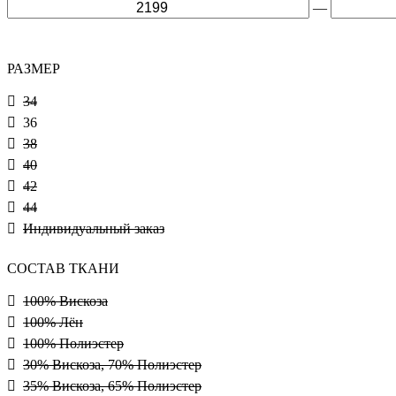
—
РАЗМЕР
34
36
38
40
42
44
Индивидуальный заказ
СОСТАВ ТКАНИ
100% Вискоза
100% Лён
100% Полиэстер
30% Вискоза, 70% Полиэстер
35% Вискоза, 65% Полиэстер