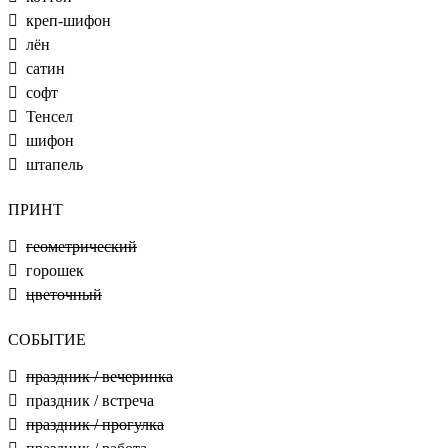
креп-шифон
лён
сатин
софт
Тенсел
шифон
штапель
ПРИНТ
геометрический
горошек
цветочный
СОБЫТИЕ
праздник / вечеринка
праздник / встреча
праздник / прогулка