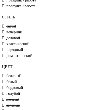
праздник / работа
прогулка / работа
СТИЛЬ
casual
вечерний
деловой
классический
нарядный
романтический
ЦВЕТ
бежевый
белый
бордовый
голубой
желтый
зеленый