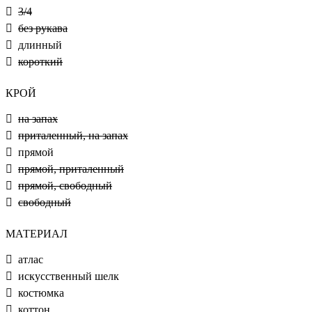
3/4
без рукава
длинный
короткий
КРОЙ
на запах
приталенный, на запах
прямой
прямой, приталенный
прямой, свободный
свободный
МАТЕРИАЛ
атлас
искусственный шелк
костюмка
коттон