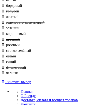
бордовый
голубой
желтый
зеленовато-коричневый
зеленый
коричневый
красный
розовый
светло-зелёный
серый
синий
фиолетовый
черный
Очистить выбор
Главная
О Бренде
Доставка, оплата и возврат товаров
Контакты