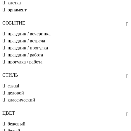
клетка
орнамент
СОБЫТИЕ
праздник / вечеринка
праздник / встреча
праздник / прогулка
праздник / работа
прогулка / работа
СТИЛЬ
casual
деловой
классический
ЦВЕТ
бежевый
белый