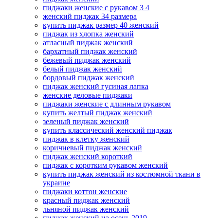
пиджаки женские с рукавом 3 4
женский пиджак 34 размера
купить пиджак размер 40 женский
пиджак из хлопка женский
атласный пиджак женский
бархатный пиджак женский
бежевый пиджак женский
белый пиджак женский
бордовый пиджак женский
пиджак женский гусиная лапка
женские деловые пиджаки
пиджаки женские с длинным рукавом
купить желтый пиджак женский
зеленый пиджак женский
купить классический женский пиджак
пиджак в клетку женский
коричневый пиджак женский
пиджак женский короткий
пиджак с коротким рукавом женский
купить пиджак женский из костюмной ткани в
украине
пиджаки коттон женские
красный пиджак женский
льняной пиджак женский
пиджак женский на осень 2019