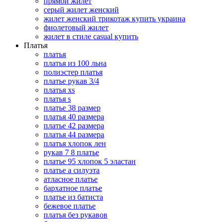
прямой жилет
серый жилет женский
жилет женский трикотаж купить украина
фиолетовый жилет
жилет в стиле casual купить
Платья
платья
платья из 100 льна
полиэстер платья
платье рукав 3/4
платья xs
платья s
платье 38 размер
платья 40 размера
платье 42 размера
платья 44 размера
платья хлопок лен
рукав 7 8 платье
платье 95 хлопок 5 эластан
платье а силуэта
атласное платье
бархатное платье
платье из батиста
бежевое платье
платья без рукавов