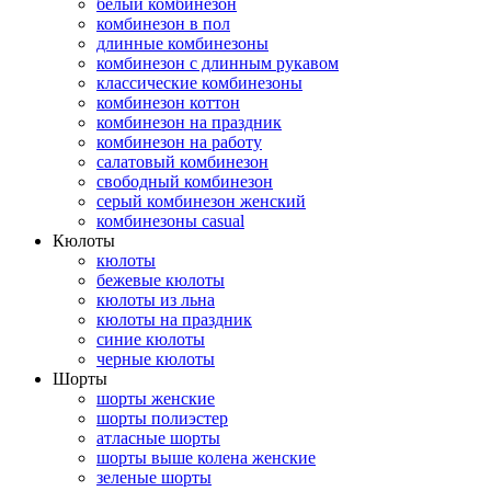
белый комбинезон
комбинезон в пол
длинные комбинезоны
комбинезон с длинным рукавом
классические комбинезоны
комбинезон коттон
комбинезон на праздник
комбинезон на работу
салатовый комбинезон
свободный комбинезон
серый комбинезон женский
комбинезоны casual
Кюлоты
кюлоты
бежевые кюлоты
кюлоты из льна
кюлоты на праздник
синие кюлоты
черные кюлоты
Шорты
шорты женские
шорты полиэстер
атласные шорты
шорты выше колена женские
зеленые шорты