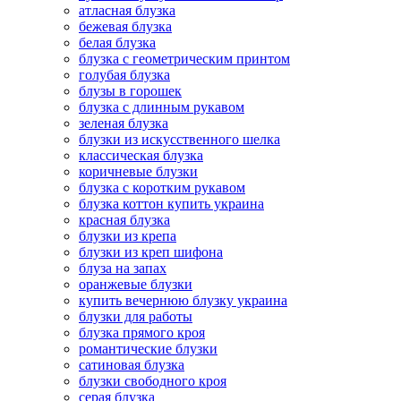
атласная блузка
бежевая блузка
белая блузка
блузка с геометрическим принтом
голубая блузка
блузы в горошек
блузка с длинным рукавом
зеленая блузка
блузки из искусственного шелка
классическая блузка
коричневые блузки
блузка с коротким рукавом
блузка коттон купить украина
красная блузка
блузки из крепа
блузки из креп шифона
блуза на запах
оранжевые блузки
купить вечернюю блузку украина
блузки для работы
блузка прямого кроя
романтические блузки
сатиновая блузка
блузки свободного кроя
серая блузка