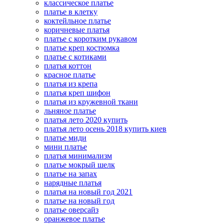
классическое платье
платье в клетку
коктейльное платье
коричневые платья
платье с коротким рукавом
платье креп костюмка
платье с котиками
платья коттон
красное платье
платья из крепа
платья креп шифон
платья из кружевной ткани
льняное платье
платья лето 2020 купить
платья лето осень 2018 купить киев
платье миди
мини платье
платья минимализм
платье мокрый шелк
платье на запах
нарядные платья
платья на новый год 2021
платье на новый год
платье оверсайз
оранжевое платье