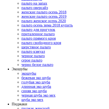
пальто на запах
пальто оверсайз
женские пальто осень 2018
женские пальто осень 2019
пальто женское осень 2020
пальто осень зима 2018 купить
пальто для прогулок
приталенное пальто
пальто прямого кроя
пальто свободного кроя
шерстяное пальто
пальто кэжуал
черное пальто
серое пальто
черно белое пальто
Экошубы
экошубы
бежевая эко шуба
голубая эко шуба
длинная эко шуба
синяя эко шуба
черная шуба эко мех
шуба эко мех
Пиджаки
пиджак женский