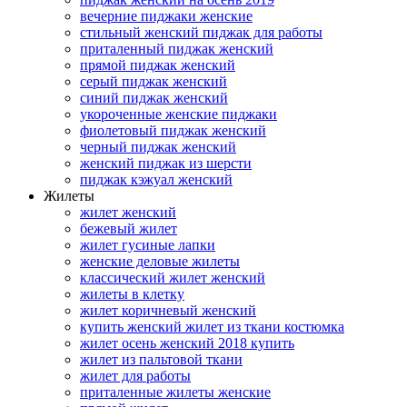
вечерние пиджаки женские
стильный женский пиджак для работы
приталенный пиджак женский
прямой пиджак женский
серый пиджак женский
синий пиджак женский
укороченные женские пиджаки
фиолетовый пиджак женский
черный пиджак женский
женский пиджак из шерсти
пиджак кэжуал женский
Жилеты
жилет женский
бежевый жилет
жилет гусиные лапки
женские деловые жилеты
классический жилет женский
жилеты в клетку
жилет коричневый женский
купить женский жилет из ткани костюмка
жилет осень женский 2018 купить
жилет из пальтовой ткани
жилет для работы
приталенные жилеты женские