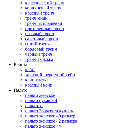
классический тренч
коричневый тренч
красный тренч
тренч миди
тренч из плащевки
приталенный тренч
розовый тренч
салатовый тренч
синий тренч
бордовый тренч
черный тренч
тренч экокожа
Кейпы
кейп
женский шерстяной кейп
кейп клетка
красный кейп
Пальто
пальто женское
пальто рукав 3 4
пальто xs
пальто 38 размер купить
пальто женское 40 размер
пальто женское 42 размера
пальто женское 44