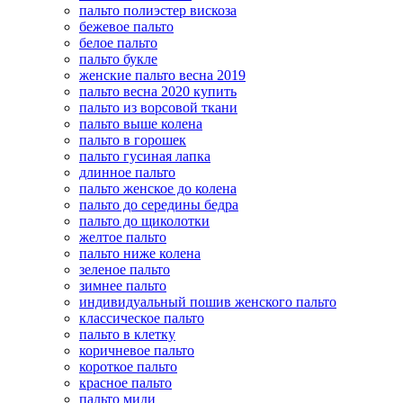
пальто полиэстер вискоза
бежевое пальто
белое пальто
пальто букле
женские пальто весна 2019
пальто весна 2020 купить
пальто из ворсовой ткани
пальто выше колена
пальто в горошек
пальто гусиная лапка
длинное пальто
пальто женское до колена
пальто до середины бедра
пальто до щиколотки
желтое пальто
пальто ниже колена
зеленое пальто
зимнее пальто
индивидуальный пошив женского пальто
классическое пальто
пальто в клетку
коричневое пальто
короткое пальто
красное пальто
пальто миди