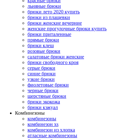
красные брюки
льняные брюки
брюки лето 2020 купить
брюки из плащевки
брюки женские вечерние
женские прогулочные брюки купить
брюки приталенные
прямые брюки
брюки клеш
розовые брюки
салатовые брюки женские
брюки свободного кроя
серые брюки
синие брюки
узкие брюки
фиолетовые брюки
черные брюки
шерстяные брюки
брюки экокожа
брюки кэжуал
Комбинезоны
комбинезоны
комбинезон xs
комбинезон из хлопка
атласные комбинезоны