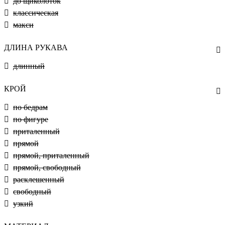
до щиколоток
классическая
макси
ДЛИНА РУКАВА
длинный
КРОЙ
по бедрам
по фигуре
приталенный
прямой
прямой, приталенный
прямой, свободный
расклешенный
свободный
узкий