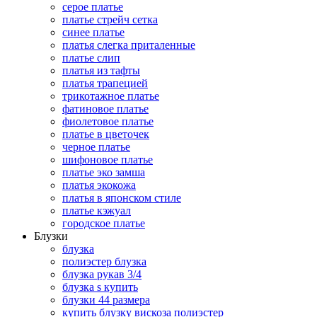
серое платье
платье стрейч сетка
синее платье
платья слегка приталенные
платье слип
платья из тафты
платья трапецией
трикотажное платье
фатиновое платье
фиолетовое платье
платье в цветочек
черное платье
шифоновое платье
платье эко замша
платья экокожа
платья в японском стиле
платье кэжуал
городское платье
Блузки
блузка
полиэстер блузка
блузка рукав 3/4
блузка s купить
блузки 44 размера
купить блузку вискоза полиэстер