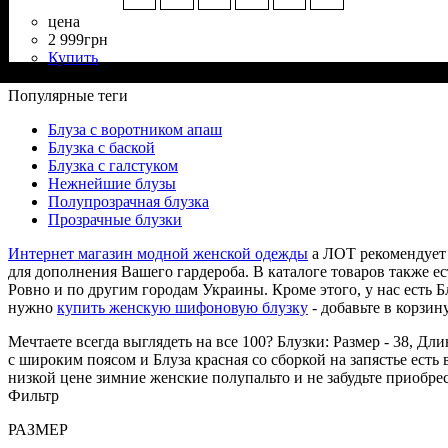
цена
2 999
грн
Купить
Состав ткани
Крой
Длина
Длина рукава
Стиль
: свободный
: до бедра
: вечерний
: 70% Вискоза, 25% Полиэстер, 5% Эластан
: длинный
Популярные теги
Блуза с воротником апаш
Блузка с баской
Блузка с галстуком
Нежнейшие блузы
Полупрозрачная блузка
Прозрачные блузки
Интернет магазин модной женской одежды
а ЛОТ рекомендует 
для дополнения Вашего гардероба. В каталоге товаров также е
Ровно и по другим городам Украины. Кроме этого, у нас есть Блу
нужно
купить женскую шифоновую блузку
- добавьте в корзину
Мечтаете всегда выглядеть на все 100? Блузки: Размер - 38, Дл
с широким поясом и Блуза красная со сборкой на запястье есть 
низкой цене зимние женские полупальто и не забудьте приобр
Фильтр
РАЗМЕР