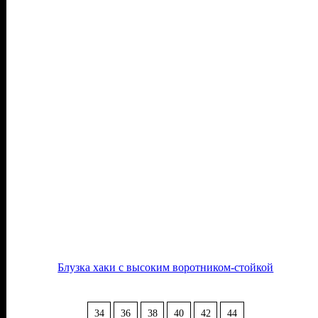
Блузка хаки с высоким воротником-стойкой
34
36
38
40
42
44