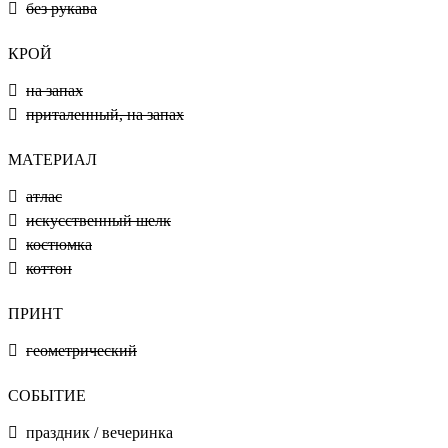
без рукава
КРОЙ
на запах
приталенный, на запах
МАТЕРИАЛ
атлас
искусственный шелк
костюмка
коттон
ПРИНТ
геометрический
СОБЫТИЕ
праздник / вечеринка