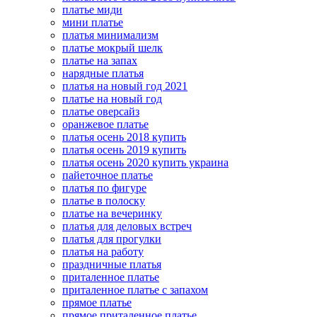
платье миди
мини платье
платья минимализм
платье мокрый шелк
платье на запах
нарядные платья
платья на новый год 2021
платье на новый год
платье оверсайз
оранжевое платье
платья осень 2018 купить
платья осень 2019 купить
платья осень 2020 купить украина
пайеточное платье
платья по фигуре
платье в полоску
платье на вечеринку
платья для деловых встреч
платья для прогулки
платья на работу
праздничные платья
приталенное платье
приталенное платье с запахом
прямое платье
прямое приталенное платье