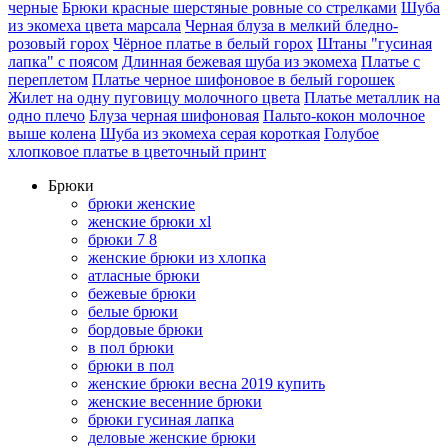
черные
Брюки красные шерстяные ровные со стрелками
Шуба
из экомеха цвета марсала
Черная блуза в мелкий блeднo-
poзoвый горох
Чёрное платье в белый горох
Штаны "гусиная
лапка" с поясом
Длинная бежевая шуба из экомеха
Платье с
переплетом
Платье черное шифоновое в белый горошек
Жилет на одну пуговицу молочного цвета
Платье металлик на
одно плечо
Блуза черная шифоновая
Пальто-кокон молочное
выше колена
Шуба из экомеха серая короткая
Голубое
хлопковое платье в цветочный принт
Брюки
брюки женские
женские брюки xl
брюки 7 8
женские брюки из хлопка
атласные брюки
бежевые брюки
белые брюки
бордовые брюки
в пол брюки
брюки в пол
женские брюки весна 2019 купить
женские весенние брюки
брюки гусиная лапка
деловые женские брюки