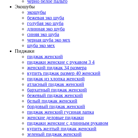
черно белое пальто
Экошубы
экошубы
бежевая эко шуба
голубая эко шуба
длинная эко шуба
синяя эко шуба
черная шуба эко мех
шуба эко мех
Пиджаки
пиджак женский
пиджаки женские с рукавом 3 4
женский пиджак 34 размера
купить пиджак размер 40 женский
пиджак из хлопка женский
атласный пиджак женский
бархатный пиджак женский
бежевый пиджак женский
белый пиджак женский
бордовый пиджак женский
пиджак женский гусиная лапка
женские деловые пиджаки
пиджаки женские с длинным рукавом
купить желтый пиджак женский
зеленый пиджак женский