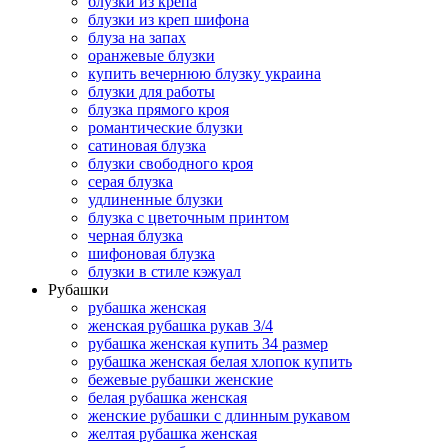
блузки из крепа
блузки из креп шифона
блуза на запах
оранжевые блузки
купить вечернюю блузку украина
блузки для работы
блузка прямого кроя
романтические блузки
сатиновая блузка
блузки свободного кроя
серая блузка
удлиненные блузки
блузка с цветочным принтом
черная блузка
шифоновая блузка
блузки в стиле кэжуал
Рубашки
рубашка женская
женская рубашка рукав 3/4
рубашка женская купить 34 размер
рубашка женская белая хлопок купить
бежевые рубашки женские
белая рубашка женская
женские рубашки с длинным рукавом
желтая рубашка женская