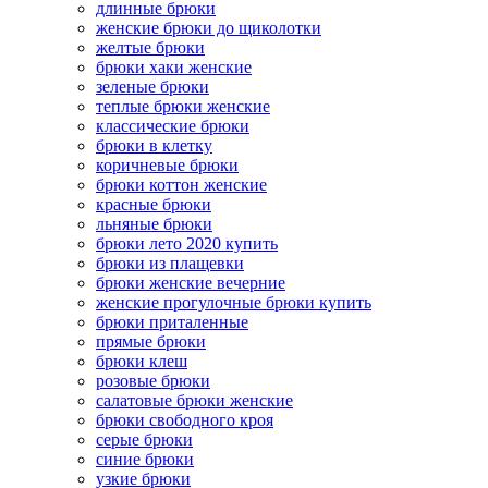
длинные брюки
женские брюки до щиколотки
желтые брюки
брюки хаки женские
зеленые брюки
теплые брюки женские
классические брюки
брюки в клетку
коричневые брюки
брюки коттон женские
красные брюки
льняные брюки
брюки лето 2020 купить
брюки из плащевки
брюки женские вечерние
женские прогулочные брюки купить
брюки приталенные
прямые брюки
брюки клеш
розовые брюки
салатовые брюки женские
брюки свободного кроя
серые брюки
синие брюки
узкие брюки