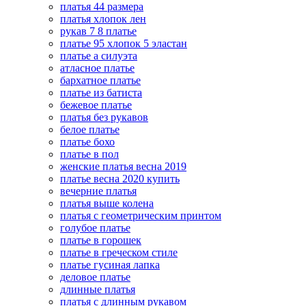
платья 44 размера
платья хлопок лен
рукав 7 8 платье
платье 95 хлопок 5 эластан
платье а силуэта
атласное платье
бархатное платье
платье из батиста
бежевое платье
платья без рукавов
белое платье
платье бохо
платье в пол
женские платья весна 2019
платье весна 2020 купить
вечерние платья
платья выше колена
платья с геометрическим принтом
голубое платье
платье в горошек
платье в греческом стиле
платье гусиная лапка
деловое платье
длинные платья
платья с длинным рукавом