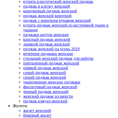
купить классический женский пиджак
пиджак в клетку женский
коричневый пиджак женский
пиджак женский короткий
пиджак с коротким рукавом женский
купить пиджак женский из костюмной ткани в
украине
пиджаки коттон женские
красный пиджак женский
льняной пиджак женский
пиджак женский на осень 2019
вечерние пиджаки женские
стильный женский пиджак для работы
приталенный пиджак женский
прямой пиджак женский
серый пиджак женский
синий пиджак женский
укороченные женские пиджаки
фиолетовый пиджак женский
черный пиджак женский
женский пиджак из шерсти
пиджак кэжуал женский
Жилеты
жилет женский
бежевый жилет