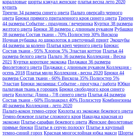
коралловые
шорты кэжуал женские
платья весна лето 2020
купить
Тренчи 34 размера синего цвета
Пальто оверсайз черного
цвета
Брюки прямого приталенного кроя синего цвета
Тренчи
44 размера Событие - праздник / вечеринка
Куртки 38 размера
желтого цвета
Брюки 38 размера с длинным рукавом
Рубашки
38 размера Состав ткани - 70% Полиэстер 30% Вискоза
Ночная рубашка до щиколоток в цветочный принт
Экошубы
44 размера за колено
Платья креп черного цвета
Брюки:
Состав ткани - 95% Хлопок 5% Эластан коттон
Платья 44
размера белого цвета
Пальто 36 размера Коллекция - Весна
2021
Куртки короткие экокожа
Пиджаки 36 размера
фиолетового цвета
Пиджаки с длинным рукавом Коллекция -
осень 2018
Платья миди Коллекция - весна 2020
Брюки 44
размера Состав ткани - 60% Вискоза 35% Полиэстер 5%
Эластан
Брюки экозамша: Событие - прогулка / работа
Юбки
пальтовая ткань в горошек
Брюки свободного кроя синего
цвета
Кюлоты: Длина - 7/8 синего цвета
Платья 44 размера
Состав ткани - 60% Полиакрил 40% Полиэстер
Комбинезоны
40 размера Коллекция - лето 2020
Пальто-кокон темно-серое
Кюлоты из экокожи бежевого цвета
Темно-бежевое платье сложного кроя
Накидка красная из
экокожи
Платье-сарафан бежевого цвета
Женские фиолетовые
прямые брюки
Платье в серую полоску
Платье в крупный
темно-синий горох
Красная многослойная юбка макси
Шорты