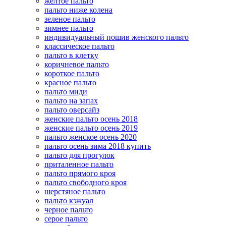
желтое пальто
пальто ниже колена
зеленое пальто
зимнее пальто
индивидуальный пошив женского пальто
классическое пальто
пальто в клетку
коричневое пальто
короткое пальто
красное пальто
пальто миди
пальто на запах
пальто оверсайз
женские пальто осень 2018
женские пальто осень 2019
пальто женское осень 2020
пальто осень зима 2018 купить
пальто для прогулок
приталенное пальто
пальто прямого кроя
пальто свободного кроя
шерстяное пальто
пальто кэжуал
черное пальто
серое пальто