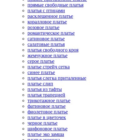
прямые свободные платья
платья с птицами
расклешенное платье
коралловое платье
розовое платье
романтическое платье
сатиновое платье
салатовые платья
платья свободного кроя
жемчужное платье
серое платье
платье стрейч сетка
синее платье
платья слегка приталенные
платье слип
платья из тафты
платья трапецией
трикотажное платье
фатиновое платье
фиолетовое платье
платье в цветочек
черное платье
шифоновое платье
платье эко замша
платья экокожа