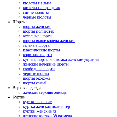
кюлоты из льна
кюлоты на праздник
синие кюлоты
черные кюлоты
Шорты
шорты женские
шорты полиэстер
атласные шорты
шорты выше колена женские
зеленые шорты
классические шорты
короткие шорты
купить шорты костюмка женские украина
женские вечерние шорты
свободные шорты
черные шорты
шорты экокожа
шорты casual
Верхняя одежда
женская верхняя одежда
Куртки
куртки женские
куртка женская полиэстер
куртки женские xs
женские куртки 38 размера