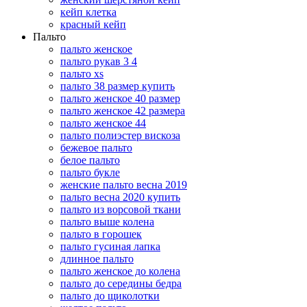
кейп клетка
красный кейп
Пальто
пальто женское
пальто рукав 3 4
пальто xs
пальто 38 размер купить
пальто женское 40 размер
пальто женское 42 размера
пальто женское 44
пальто полиэстер вискоза
бежевое пальто
белое пальто
пальто букле
женские пальто весна 2019
пальто весна 2020 купить
пальто из ворсовой ткани
пальто выше колена
пальто в горошек
пальто гусиная лапка
длинное пальто
пальто женское до колена
пальто до середины бедра
пальто до щиколотки