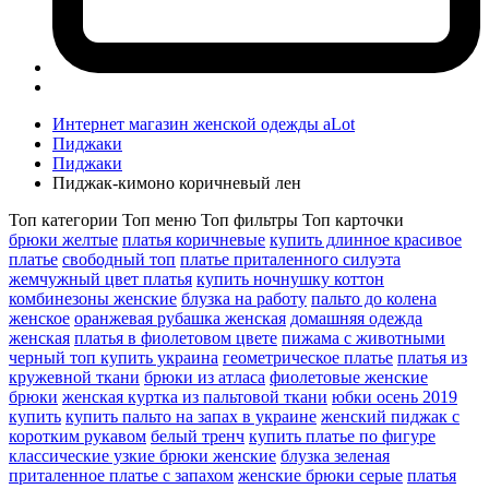
Интернет магазин женской одежды aLot
Пиджаки
Пиджаки
Пиджак-кимоно коричневый лен
Топ категории
Топ меню
Топ фильтры
Топ карточки
брюки желтые
платья коричневые
купить длинное красивое
платье
свободный топ
платье приталенного силуэта
жемчужный цвет платья
купить ночнушку коттон
комбинезоны женские
блузка на работу
пальто до колена
женское
оранжевая рубашка женская
домашняя одежда
женская
платья в фиолетовом цвете
пижама с животными
черный топ купить украина
геометрическое платье
платья из
кружевной ткани
брюки из атласа
фиолетовые женские
брюки
женская куртка из пальтовой ткани
юбки осень 2019
купить
купить пальто на запах в украине
женский пиджак с
коротким рукавом
белый тренч
купить платье по фигуре
классические узкие брюки женские
блузка зеленая
приталенное платье с запахом
женские брюки серые
платья