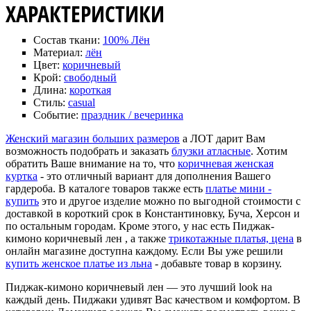
ХАРАКТЕРИСТИКИ
Состав ткани:
100% Лён
Материал:
лён
Цвет:
коричневый
Крой:
свободный
Длина:
короткая
Стиль:
casual
Событие:
праздник / вечеринка
Женский магазин больших размеров
а ЛОТ дарит Вам
возможность подобрать и заказать
блузки атласные
. Хотим
обратить Ваше внимание на то, что
коричневая женская
куртка
- это отличный вариант для дополнения Вашего
гардероба. В каталоге товаров также есть
платье мини -
купить
это и другое изделие можно по выгодной стоимости с
доставкой в короткий срок в Константиновку, Буча, Херсон и
по остальным городам. Кроме этого, у нас есть Пиджак-
кимоно коричневый лен , а также
трикотажные платья, цена
в
онлайн магазине доступна каждому. Если Вы уже решили
купить женское платье из льна
- добавьте товар в корзину.
Пиджак-кимоно коричневый лен — это лучший look на
каждый день. Пиджаки удивят Вас качеством и комфортом. В