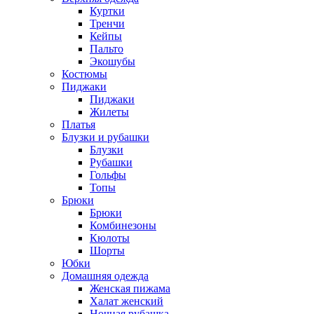
Куртки
Тренчи
Кейпы
Пальто
Экошубы
Костюмы
Пиджаки
Пиджаки
Жилеты
Платья
Блузки и рубашки
Блузки
Рубашки
Гольфы
Топы
Брюки
Брюки
Комбинезоны
Кюлоты
Шорты
Юбки
Домашняя одежда
Женская пижама
Халат женский
Ночная рубашка