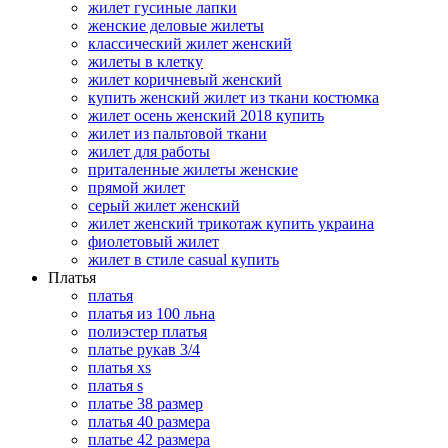
жилет гусиные лапки
женские деловые жилеты
классический жилет женский
жилеты в клетку
жилет коричневый женский
купить женский жилет из ткани костюмка
жилет осень женский 2018 купить
жилет из пальтовой ткани
жилет для работы
приталенные жилеты женские
прямой жилет
серый жилет женский
жилет женский трикотаж купить украина
фиолетовый жилет
жилет в стиле casual купить
Платья
платья
платья из 100 льна
полиэстер платья
платье рукав 3/4
платья xs
платья s
платье 38 размер
платья 40 размера
платье 42 размера