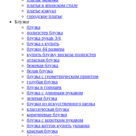
платья в японском стиле
платье кэжуал
городское платье
Блузки
блузка
полиэстер блузка
блузка рукав 3/4
блузка s купить
блузки 44 размера
купить блузку вискоза полиэстер
атласная блузка
бежевая блузка
белая блузка
блузка с геометрическим принтом
голубая блузка
блузы в горошек
блузка с длинным рукавом
зеленая блузка
блузки из искусственного шелка
классическая блузка
коричневые блузки
блузка с коротким рукавом
блузка коттон купить украина
красная блузка