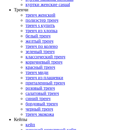
куртки женские casual
Тренчи
тренч женский
полиэстер тренч
тренч s купить
тренч из хлопка
белый тренч
желтый тренч
тренч по колено
зеленый тренч
классический тренч
коричневый тренч
красный тренч
тренч миди
тренч из плащевки
приталенный тренч
розовый тренч
салатовый тренч
синий тренч
бордовый тренч
черный тренч
тренч экокожа
Кейпы
кейп
женский шерстяной кейп