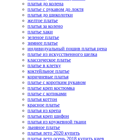
платья до колена
платье с рукавом до локтя
платья до щиколотки
желтое платье
платья за колено
платье хаки
зеленое платье
зимнее платье
индивидуальный пошив платья цена
платье из искусственного шелка
классическое платье
платье в клетку
коктейльное платье
коричневые платья
платье с коротким рукавом
платье креп костюмка
платье с котиками
платья коттон
красное платье
платья из крепа
платья креп шифон
платья из кружевной ткани
льняное платье
платья лето 2020 купить
платья лето осень 2018 купить киев