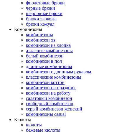
фиолетовые брюки
черные брюки
шерстяные брюки
брюки экокожа
брюки кэжуал
Комбинезоны
комбинезоны
комбинезон xs
комбинезон из хлопка
атласные комбинезоны
белый комбинезон
комбинезон в пол
длинные комбинезоны
комбинезон с длинным рукавом
классические комбинезоны
комбинезон коттон
комбинезон на праздник
комбинезон на работу
салатовый комбинезон
свободный комбинезон
серый комбинезон женский
комбинезоны casual
Кюлоты
кюлоты
бежевые кюлоты