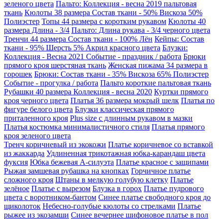
зеленого цвета
Пальто: Коллекция - весна 2019 пальтовая
ткань
Кюлоты 38 размера Состав ткани - 50% Вискоза 50%
Полиэстер
Топы 44 размера с коротким рукавом
Кюлоты 40
размера Длина - 3/4
Пальто: Длина рукава - 3/4 черного цвета
Тренчи 44 размера Состав ткани - 100% Лён
Кейпы: Состав
ткани - 95% Шерсть 5% Акрил красного цвета
Блузки:
Коллекция - Весна 2021 Событие - праздник / работа
Брюки
прямого кроя шерстяная ткань
Женская пижама 34 размера в
горошек
Брюки: Состав ткани - 35% Вискоза 65% Полиэстер
Событие - прогулка / работа
Пальто короткие пальтовая ткань
Рубашки 40 размера Коллекция - весна 2020
Куртки прямого
кроя черного цвета
Платья 36 размера мокрый шелк
Платья по
фигуре белого цвета
Блузки классическая прямого
приталенного кроя
Plus size с длинным рукавом в мазки
Платья костюмка минималистичного стиля
Платья прямого
кроя зеленого цвета
Тренч коричневый из экокожи
Платье коричневое со вставкой
из жаккарда
Удлиненная трикотажная юбка-карандаш цвета
фуксия
Юбка бежевая А-силуэта
Платье красное с защипами
Рыжая замшевая рубашка на кнопках
Горчичное платье
сложного кроя
Штаны в мелкую голубую клетку
Платье
зелёное
Платье с вырезом
Блузка в горох
Платье пудрового
цвета с воротником-бантом
Синее платье свободного кроя до
щиколоток
Небесно-голубые кюлоты со стрелками
Платье
рыжее из экозамши
Синее вечернее шифоновое платье в пол