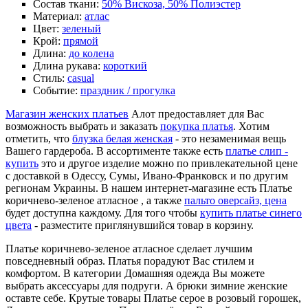
Состав ткани:
50% Вискоза, 50% Полиэстер
Материал:
атлас
Цвет:
зеленый
Крой:
прямой
Длина:
до колена
Длина рукава:
короткий
Стиль:
casual
Событие:
праздник / прогулка
Магазин женских платьев
Алот предоставляет для Вас
возможность выбрать и заказать
покупка платья
. Хотим
отметить, что
блузка белая женская
- это незаменимая вещь
Вашего гардероба. В ассортименте также есть
платье слип -
купить
это и другое изделие можно по привлекательной цене
с доставкой в Одессу, Сумы, Ивано-Франковск и по другим
регионам Украины. В нашем интернет-магазине есть Платье
коричнево-зеленое атласное , а также
пальто оверсайз, цена
будет доступна каждому. Для того чтобы
купить платье синего
цвета
- разместите приглянувшийся товар в корзину.
Платье коричнево-зеленое атласное сделает лучшим
повседневный образ. Платья порадуют Вас стилем и
комфортом. В категории Домашняя одежда Вы можете
выбрать аксессуары для подруги. А брюки зимние женские
оставте себе. Крутые товары Платье серое в розовый горошек,