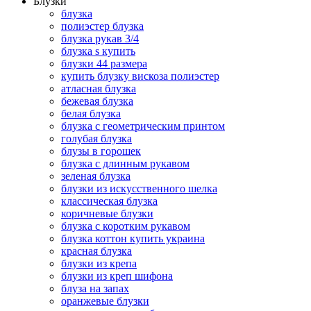
Блузки
блузка
полиэстер блузка
блузка рукав 3/4
блузка s купить
блузки 44 размера
купить блузку вискоза полиэстер
атласная блузка
бежевая блузка
белая блузка
блузка с геометрическим принтом
голубая блузка
блузы в горошек
блузка с длинным рукавом
зеленая блузка
блузки из искусственного шелка
классическая блузка
коричневые блузки
блузка с коротким рукавом
блузка коттон купить украина
красная блузка
блузки из крепа
блузки из креп шифона
блуза на запах
оранжевые блузки