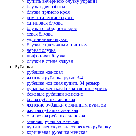
купить вечернюю блузку украина
блузки для работы
блузка прямого кроя
романтические блузки
сатиновая блузка
блузки свободного кроя
серая блузка
удлиненные блузки
блузка с цветочным принтом
черная блузка
шифоновая блузка
блузки в стиле кэжуал
Рубашки
рубашка женская
женская рубашка рукав 3/4
рубашка женская купить 34 размер
рубашка женская белая хлопок купить
бежевые рубашки женские
белая рубашка женская
женские рубашки с длинным рукавом
желтая рубашка женская
оливковая рубашка женская
зеленая рубашка женская
купить женскую классическую рубашку
коричневая рубашка женская