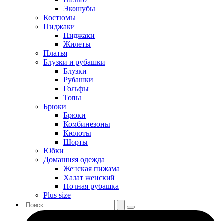
Экошубы
Костюмы
Пиджаки
Пиджаки
Жилеты
Платья
Блузки и рубашки
Блузки
Рубашки
Гольфы
Топы
Брюки
Брюки
Комбинезоны
Кюлоты
Шорты
Юбки
Домашняя одежда
Женская пижама
Халат женский
Ночная рубашка
Plus size