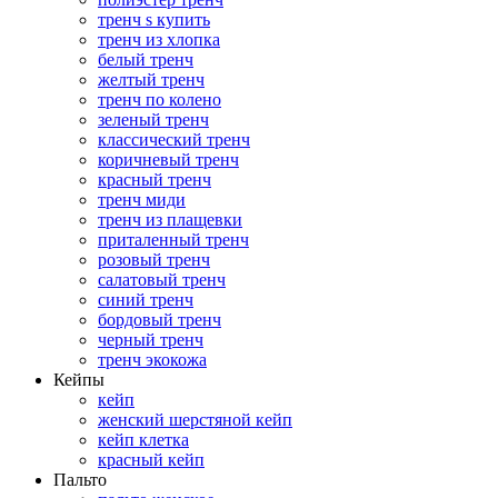
тренч s купить
тренч из хлопка
белый тренч
желтый тренч
тренч по колено
зеленый тренч
классический тренч
коричневый тренч
красный тренч
тренч миди
тренч из плащевки
приталенный тренч
розовый тренч
салатовый тренч
синий тренч
бордовый тренч
черный тренч
тренч экокожа
Кейпы
кейп
женский шерстяной кейп
кейп клетка
красный кейп
Пальто