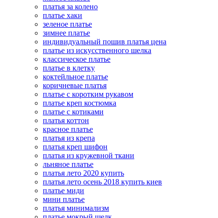
платья за колено
платье хаки
зеленое платье
зимнее платье
индивидуальный пошив платья цена
платье из искусственного шелка
классическое платье
платье в клетку
коктейльное платье
коричневые платья
платье с коротким рукавом
платье креп костюмка
платье с котиками
платья коттон
красное платье
платья из крепа
платья креп шифон
платья из кружевной ткани
льняное платье
платья лето 2020 купить
платья лето осень 2018 купить киев
платье миди
мини платье
платья минимализм
платье мокрый шелк