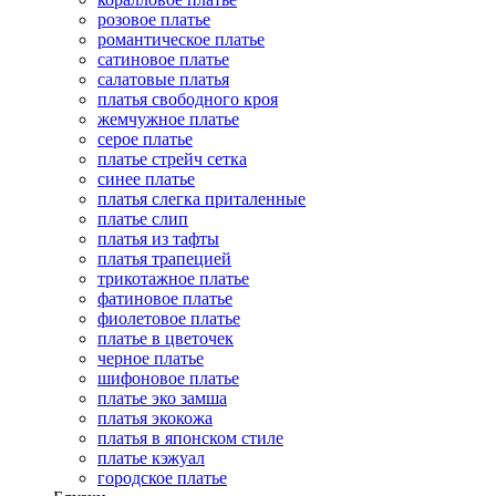
розовое платье
романтическое платье
сатиновое платье
салатовые платья
платья свободного кроя
жемчужное платье
серое платье
платье стрейч сетка
синее платье
платья слегка приталенные
платье слип
платья из тафты
платья трапецией
трикотажное платье
фатиновое платье
фиолетовое платье
платье в цветочек
черное платье
шифоновое платье
платье эко замша
платья экокожа
платья в японском стиле
платье кэжуал
городское платье