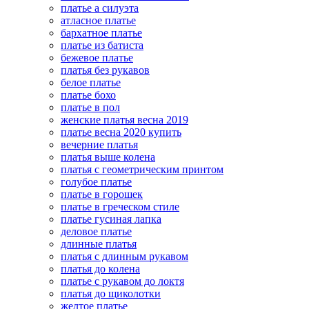
платье а силуэта
атласное платье
бархатное платье
платье из батиста
бежевое платье
платья без рукавов
белое платье
платье бохо
платье в пол
женские платья весна 2019
платье весна 2020 купить
вечерние платья
платья выше колена
платья с геометрическим принтом
голубое платье
платье в горошек
платье в греческом стиле
платье гусиная лапка
деловое платье
длинные платья
платья с длинным рукавом
платья до колена
платье с рукавом до локтя
платья до щиколотки
желтое платье