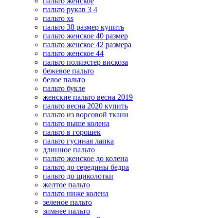
пальто женское
пальто рукав 3 4
пальто xs
пальто 38 размер купить
пальто женское 40 размер
пальто женское 42 размера
пальто женское 44
пальто полиэстер вискоза
бежевое пальто
белое пальто
пальто букле
женские пальто весна 2019
пальто весна 2020 купить
пальто из ворсовой ткани
пальто выше колена
пальто в горошек
пальто гусиная лапка
длинное пальто
пальто женское до колена
пальто до середины бедра
пальто до щиколотки
желтое пальто
пальто ниже колена
зеленое пальто
зимнее пальто