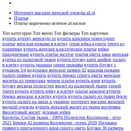
Интернет магазин женской одежды aLot
Платья
Платье коричнево-зеленое атласное
Топ категории
Топ меню
Топ фильтры
Топ карточки
купить куртку женскую xs
купить красивое новогоднее
платье
женская пижама в клетку
серая юбка купить
тренч из
плащевки
купить женское классическое платье
юбки
праздничные
купить платье желтое
платья цвета хаки
женская
куртка из пальтовой ткани
купить блузку креп шифон
пальто
в клетку купить украина
синие пижамы
купить блузку с
рукавом 3/4
водолазки женские размер 42
красная пижама
пальто прямое купить
купить брюки серого цвета
женские
жилеты из трикотажа
черное платье купить киев
купить
блузку вискоза полиэстер
жилет из пальтовой ткани
синий
тренч купить
купить юбку в клетку
платье красное купить
брюки женские в клетку купить
купить пальто из ткани букле
купить пальто на запах в украине
интернет магазин женской
модной одежды
купить женский жилет из ткани костюмка
фиолетовый жилет
деловые юбки
Кюлоты: Состав ткани - 100% Полиэстер Коллекция - лето
2021
Брюки 42 размера Коллекция - осень 2020
Пиджаки
прямого приталенного кроя синего цвета
Блузки 36 размера