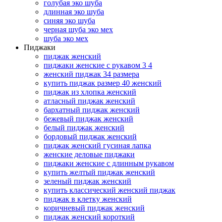
голубая эко шуба
длинная эко шуба
синяя эко шуба
черная шуба эко мех
шуба эко мех
Пиджаки
пиджак женский
пиджаки женские с рукавом 3 4
женский пиджак 34 размера
купить пиджак размер 40 женский
пиджак из хлопка женский
атласный пиджак женский
бархатный пиджак женский
бежевый пиджак женский
белый пиджак женский
бордовый пиджак женский
пиджак женский гусиная лапка
женские деловые пиджаки
пиджаки женские с длинным рукавом
купить желтый пиджак женский
зеленый пиджак женский
купить классический женский пиджак
пиджак в клетку женский
коричневый пиджак женский
пиджак женский короткий