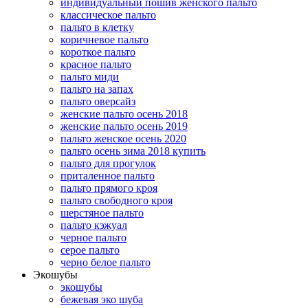
индивидуальный пошив женского пальто
классическое пальто
пальто в клетку
коричневое пальто
короткое пальто
красное пальто
пальто миди
пальто на запах
пальто оверсайз
женские пальто осень 2018
женские пальто осень 2019
пальто женское осень 2020
пальто осень зима 2018 купить
пальто для прогулок
приталенное пальто
пальто прямого кроя
пальто свободного кроя
шерстяное пальто
пальто кэжуал
черное пальто
серое пальто
черно белое пальто
Экошубы
экошубы
бежевая эко шуба