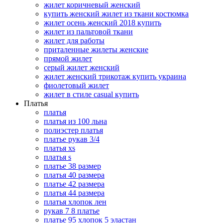
жилет коричневый женский
купить женский жилет из ткани костюмка
жилет осень женский 2018 купить
жилет из пальтовой ткани
жилет для работы
приталенные жилеты женские
прямой жилет
серый жилет женский
жилет женский трикотаж купить украина
фиолетовый жилет
жилет в стиле casual купить
Платья
платья
платья из 100 льна
полиэстер платья
платье рукав 3/4
платья xs
платья s
платье 38 размер
платья 40 размера
платье 42 размера
платья 44 размера
платья хлопок лен
рукав 7 8 платье
платье 95 хлопок 5 эластан