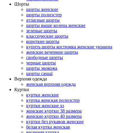
Шорты
шорты женские
шорты полиэстер
атласные шорты
шорты выше колена женские
зеленые шорты
классические шорты
короткие шорты
купить шорты костюмка женские украина
женские вечерние шорты
свободные шорты
черные шорты
шорты экокожа
шорты casual
Верхняя одежда
женская верхняя одежда
Куртки
куртки женские
куртка женская полиэстер
куртки женские xs
женские куртки 38 размера
женские куртки 40 размера
куртки без рукавов женские
белая куртка женская
весенняя куртка