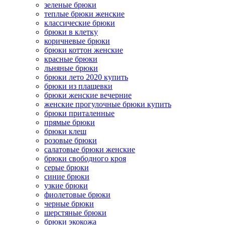
зеленые брюки
теплые брюки женские
классические брюки
брюки в клетку
коричневые брюки
брюки коттон женские
красные брюки
льняные брюки
брюки лето 2020 купить
брюки из плащевки
брюки женские вечерние
женские прогулочные брюки купить
брюки приталенные
прямые брюки
брюки клеш
розовые брюки
салатовые брюки женские
брюки свободного кроя
серые брюки
синие брюки
узкие брюки
фиолетовые брюки
черные брюки
шерстяные брюки
брюки экокожа