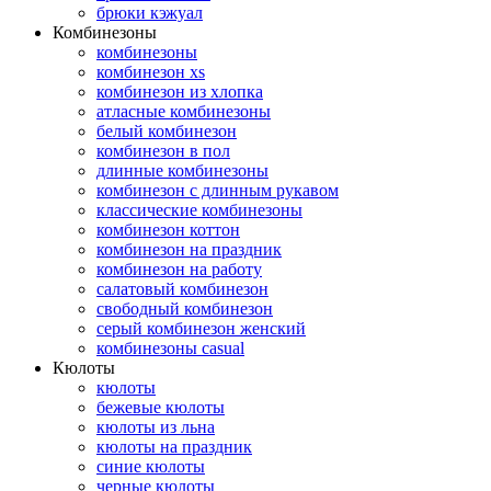
брюки кэжуал
Комбинезоны
комбинезоны
комбинезон xs
комбинезон из хлопка
атласные комбинезоны
белый комбинезон
комбинезон в пол
длинные комбинезоны
комбинезон с длинным рукавом
классические комбинезоны
комбинезон коттон
комбинезон на праздник
комбинезон на работу
салатовый комбинезон
свободный комбинезон
серый комбинезон женский
комбинезоны casual
Кюлоты
кюлоты
бежевые кюлоты
кюлоты из льна
кюлоты на праздник
синие кюлоты
черные кюлоты