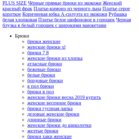
PLUS SIZE
Чёрные прямые брюки из экокожи
Женский
красный фрак
Платье-кимоно из черного льна
Платье серое
короткое
Коричневая юбка А-силуэта из экокожи
Рубашка
белая хлопковая
Платье белое шифоновое в горошек
Черная
блузка в белый горошек с широкими манжетами
Брюки
брюки женские
женские брюки xl
брюки 7 8
женские брюки из хлопка
атласные брюки
бежевые брюки
белые брюки
бордовые брюки
в пол брюки
брюки в пол
женские брюки весна 2019 купить
женские весенние брюки
брюки гусиная лапка
деловые женские брюки
длинные брюки
женские брюки до щиколотки
желтые брюки
брюки хаки женские