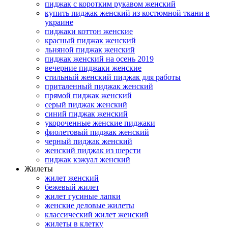
пиджак с коротким рукавом женский
купить пиджак женский из костюмной ткани в
украине
пиджаки коттон женские
красный пиджак женский
льняной пиджак женский
пиджак женский на осень 2019
вечерние пиджаки женские
стильный женский пиджак для работы
приталенный пиджак женский
прямой пиджак женский
серый пиджак женский
синий пиджак женский
укороченные женские пиджаки
фиолетовый пиджак женский
черный пиджак женский
женский пиджак из шерсти
пиджак кэжуал женский
Жилеты
жилет женский
бежевый жилет
жилет гусиные лапки
женские деловые жилеты
классический жилет женский
жилеты в клетку