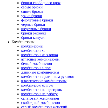
брюки свободного кроя
серые брюки
синие брюки
узкие брюки
фиолетовые брюки
черные брюки
шерстяные брюки
брюки экокожа
брюки кэжуал
Комбинезоны
комбинезоны
комбинезон xs
комбинезон из хлопка
атласные комбинезоны
белый комбинезон
комбинезон в пол
длинные комбинезоны
комбинезон с длинным рукавом
классические комбинезоны
комбинезон коттон
комбинезон на праздник
комбинезон на работу
салатовый комбинезон
свободный комбинезон
серый комбинезон женский