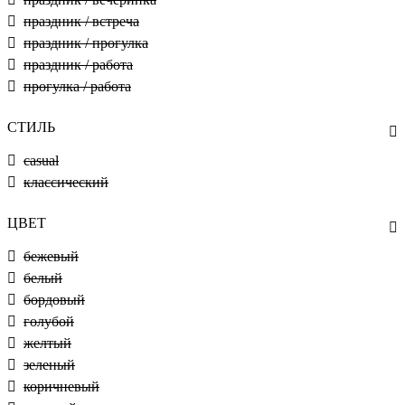
праздник / встреча
праздник / прогулка
праздник / работа
прогулка / работа
СТИЛЬ
casual
классический
ЦВЕТ
бежевый
белый
бордовый
голубой
желтый
зеленый
коричневый