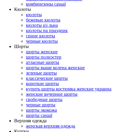
комбинезоны casual
Кюлоты
кюлоты
бежевые кюлоты
кюлоты из льна
кюлоты на праздник
синие кюлоты
черные кюлоты
Шорты
шорты женские
шорты полиэстер
атласные шорты
шорты выше колена женские
зеленые шорты
классические шорты
короткие шорты
купить шорты костюмка женские украина
женские вечерние шорты
свободные шорты
черные шорты
шорты экокожа
шорты casual
Верхняя одежда
женская верхняя одежда
Куртки