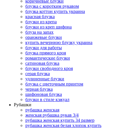
коричневые блузки
блузка с коротким рукавом
блузка коттон купить украина
красная блузка
блузки из крепа
блузки из креп шифона
блуза на запах
оранжевые блузки
купить вечернюю блузку украина
блузки для работы
блузка прямого кроя
романтические блузки
сатиновая блузка
блузки свободного кроя
серая блузка
удлиненные блузки
блузка с цветочным принтом
черная блузка
шифоновая блузка
блузки в стиле кэжуал
Рубашки
рубашка женская
женская рубашка рукав 3/4
рубашка женская купить 34 размер
рубашка женская белая хлопок купить