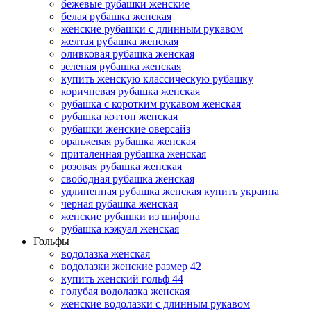
бежевые рубашки женские
белая рубашка женская
женские рубашки с длинным рукавом
желтая рубашка женская
оливковая рубашка женская
зеленая рубашка женская
купить женскую классическую рубашку
коричневая рубашка женская
рубашка с коротким рукавом женская
рубашка коттон женская
рубашки женские оверсайз
оранжевая рубашка женская
приталенная рубашка женская
розовая рубашка женская
свободная рубашка женская
удлиненная рубашка женская купить украина
черная рубашка женская
женские рубашки из шифона
рубашка кэжуал женская
Гольфы
водолазка женская
водолазки женские размер 42
купить женский гольф 44
голубая водолазка женская
женские водолазки с длинным рукавом