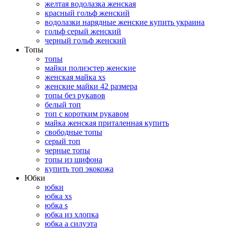
желтая водолазка женская
красный гольф женский
водолазки нарядные женские купить украина
гольф серый женский
черный гольф женский
Топы
топы
майки полиэстер женские
женская майка xs
женские майки 42 размера
топы без рукавов
белый топ
топ с коротким рукавом
майка женская приталенная купить
свободные топы
серый топ
черные топы
топы из шифона
купить топ экокожа
Юбки
юбки
юбка xs
юбка s
юбка из хлопка
юбка а силуэта