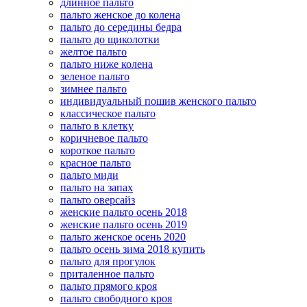
длинное пальто
пальто женское до колена
пальто до середины бедра
пальто до щиколотки
желтое пальто
пальто ниже колена
зеленое пальто
зимнее пальто
индивидуальный пошив женского пальто
классическое пальто
пальто в клетку
коричневое пальто
короткое пальто
красное пальто
пальто миди
пальто на запах
пальто оверсайз
женские пальто осень 2018
женские пальто осень 2019
пальто женское осень 2020
пальто осень зима 2018 купить
пальто для прогулок
приталенное пальто
пальто прямого кроя
пальто свободного кроя