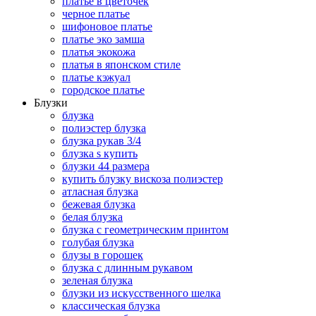
платье в цветочек
черное платье
шифоновое платье
платье эко замша
платья экокожа
платья в японском стиле
платье кэжуал
городское платье
Блузки
блузка
полиэстер блузка
блузка рукав 3/4
блузка s купить
блузки 44 размера
купить блузку вискоза полиэстер
атласная блузка
бежевая блузка
белая блузка
блузка с геометрическим принтом
голубая блузка
блузы в горошек
блузка с длинным рукавом
зеленая блузка
блузки из искусственного шелка
классическая блузка