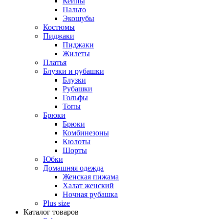
Кейпы
Пальто
Экошубы
Костюмы
Пиджаки
Пиджаки
Жилеты
Платья
Блузки и рубашки
Блузки
Рубашки
Гольфы
Топы
Брюки
Брюки
Комбинезоны
Кюлоты
Шорты
Юбки
Домашняя одежда
Женская пижама
Халат женский
Ночная рубашка
Plus size
Каталог товаров