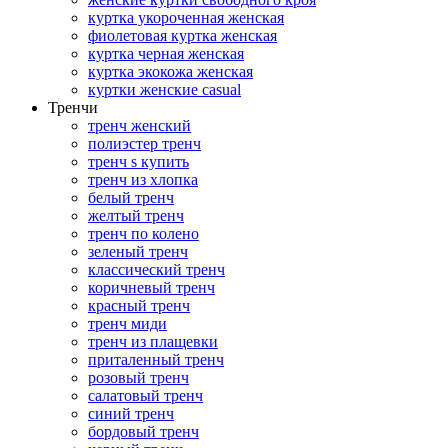
куртка укороченная женская
фиолетовая куртка женская
куртка черная женская
куртка экокожа женская
куртки женские casual
Тренчи
тренч женский
полиэстер тренч
тренч s купить
тренч из хлопка
белый тренч
желтый тренч
тренч по колено
зеленый тренч
классический тренч
коричневый тренч
красный тренч
тренч миди
тренч из плащевки
приталенный тренч
розовый тренч
салатовый тренч
синий тренч
бордовый тренч