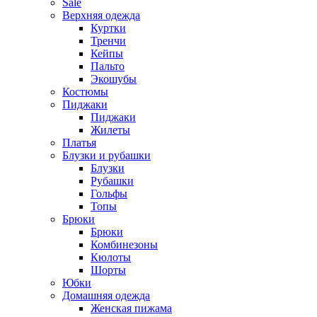
Sale
Верхняя одежда
Куртки
Тренчи
Кейпы
Пальто
Экошубы
Костюмы
Пиджаки
Пиджаки
Жилеты
Платья
Блузки и рубашки
Блузки
Рубашки
Гольфы
Топы
Брюки
Брюки
Комбинезоны
Кюлоты
Шорты
Юбки
Домашняя одежда
Женская пижама