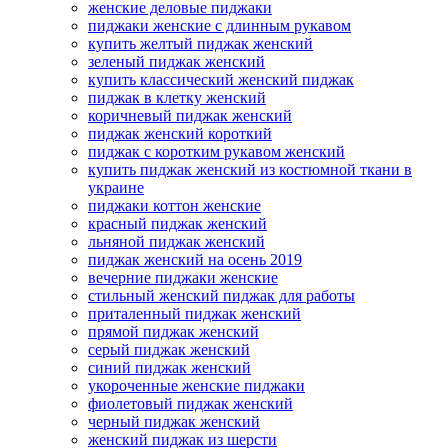
женские деловые пиджаки
пиджаки женские с длинным рукавом
купить желтый пиджак женский
зеленый пиджак женский
купить классический женский пиджак
пиджак в клетку женский
коричневый пиджак женский
пиджак женский короткий
пиджак с коротким рукавом женский
купить пиджак женский из костюмной ткани в
украине
пиджаки коттон женские
красный пиджак женский
льняной пиджак женский
пиджак женский на осень 2019
вечерние пиджаки женские
стильный женский пиджак для работы
приталенный пиджак женский
прямой пиджак женский
серый пиджак женский
синий пиджак женский
укороченные женские пиджаки
фиолетовый пиджак женский
черный пиджак женский
женский пиджак из шерсти