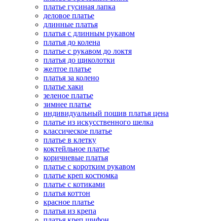
платье гусиная лапка
деловое платье
длинные платья
платья с длинным рукавом
платья до колена
платье с рукавом до локтя
платья до щиколотки
желтое платье
платья за колено
платье хаки
зеленое платье
зимнее платье
индивидуальный пошив платья цена
платье из искусственного шелка
классическое платье
платье в клетку
коктейльное платье
коричневые платья
платье с коротким рукавом
платье креп костюмка
платье с котиками
платья коттон
красное платье
платья из крепа
платья креп шифон