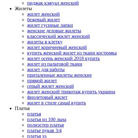
пиджак кэжуал женский
Жилеты
жилет женский
бежевый жилет
жилет гусиные лапки
женские деловые жилеты
классический жилет женский
жилеты в клетку
жилет коричневый женский
купить женский жилет из ткани костюмка
жилет осень женский 2018 купить
жилет из пальтовой ткани
жилет для работы
приталенные жилеты женские
прямой жилет
серый жилет женский
жилет женский трикотаж купить украина
фиолетовый жилет
жилет в стиле casual купить
Платья
платья
платья из 100 льна
полиэстер платья
платье рукав 3/4
платья xs