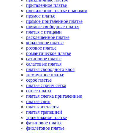
приталенное платье
приталенное платье с запахом
прямое платье
прямое приталенное платье
прямые свободные платья
платья с птицами
расклешенное платье
коралловое платье
розовое платье
романтическое платье
сатиновое платье
салатовые платья
платья свободного кроя
жемчужное платье
серое платье
платье стрейч сетка
синее платье
платья слегка приталенные
платье слип
платья из тафты
платья трапецией
трикотажное платье
фатиновое платье
фиолетовое платье