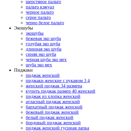
шерстяное пальто
пальто кэжуал
черное пальто
серое пальто
черно белое пальто
Экошубы
экошубы
бежевая эко шуба
голубая эко шуба
длинная эко шуба
синяя эко шуба
черная шуба эко мех
шуба эко мех
Пиджаки
пиджак женский
пиджаки женские с рукавом 3 4
женский пиджак 34 размера
купить пиджак размер 40 женский
пиджак из хлопка женский
атласный пиджак женский
бархатный пиджак женский
бежевый пиджак женский
белый пиджак женский
бордовый пиджак женский
пиджак женский гусиная лапка