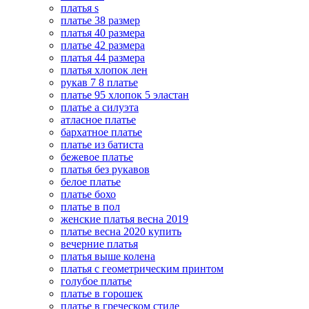
платья s
платье 38 размер
платья 40 размера
платье 42 размера
платья 44 размера
платья хлопок лен
рукав 7 8 платье
платье 95 хлопок 5 эластан
платье а силуэта
атласное платье
бархатное платье
платье из батиста
бежевое платье
платья без рукавов
белое платье
платье бохо
платье в пол
женские платья весна 2019
платье весна 2020 купить
вечерние платья
платья выше колена
платья с геометрическим принтом
голубое платье
платье в горошек
платье в греческом стиле