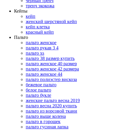
черный тренч
тренч экокожа
Кейпы
кейп
женский шерстяной кейп
кейп клетка
красный кейп
Пальто
пальто женское
пальто рукав 3 4
пальто xs
пальто 38 размер купить
пальто женское 40 размер
пальто женское 42 размера
пальто женское 44
пальто полиэстер вискоза
бежевое пальто
белое пальто
пальто букле
женские пальто весна 2019
пальто весна 2020 купить
пальто из ворсовой ткани
пальто выше колена
пальто в горошек
пальто гусиная лапка