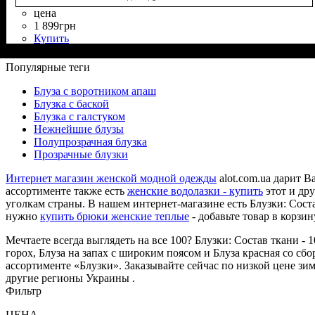
цена
1 899
грн
Купить
Состав ткани
Крой
Длина
Длина рукава
Стиль
: свободный
: классическая
: романтический
: 100% Полиэстер
: длинный
Популярные теги
Блуза с воротником апаш
Блузка с баской
Блузка с галстуком
Нежнейшие блузы
Полупрозрачная блузка
Прозрачные блузки
Интернет магазин женской модной одежды
alot.com.ua дарит 
ассортименте также есть
женские водолазки - купить
этот и др
уголкам страны. В нашем интернет-магазине есть Блузки: Сост
нужно
купить брюки женские теплые
- добавьте товар в корзин
Мечтаете всегда выглядеть на все 100? Блузки: Состав ткани 
горох, Блуза на запах с широким поясом и Блуза красная со сб
ассортименте «Блузки». Заказывайте сейчас по низкой цене зи
другие регионы Украины .
Фильтр
ЦЕНА