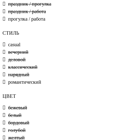
праздник / прогулка
праздник / работа
прогулка / работа
СТИЛЬ
casual
вечерний
деловой
классический
нарядный
романтический
ЦВЕТ
бежевый
белый
бордовый
голубой
желтый