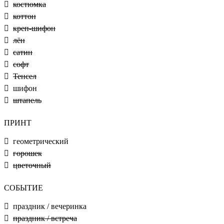
костюмка
коттон
креп-шифон
лён
сатин
софт
Тенсел
шифон
штапель
ПРИНТ
геометрический
горошек
цветочный
СОБЫТИЕ
праздник / вечеринка
праздник / встреча