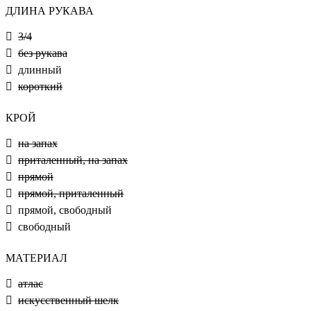
ДЛИНА РУКАВА
3/4
без рукава
длинный
короткий
КРОЙ
на запах
приталенный, на запах
прямой
прямой, приталенный
прямой, свободный
свободный
МАТЕРИАЛ
атлас
искусственный шелк