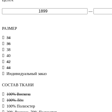
—
РАЗМЕР
34
36
38
40
42
44
Индивидуальный заказ
СОСТАВ ТКАНИ
100% Вискоза
100% Лён
100% Полиэстер