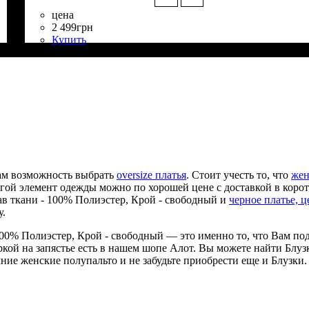
цена
2 499
грн
Купить
Состав ткани
Крой
Длина
Длина рукава
Стиль
: свободный
: удлиненная
: casual
: 100% Полиэстер
: длинный
Вам возможность выбрать
oversize платья
. Стоит учесть то, что
жен
угой элемент одежды можно по хорошей цене с доставкой в коро
ав ткани - 100% Полиэстер, Крой - свободный и
черное платье, ц
у.
- 100% Полиэстер, Крой - свободный — это именно то, что Вам п
оркой на запястье есть в нашем шопе Алот. Вы можете найти Блуз
мние женские полупальто и не забудьте приобрести еще и Блузк