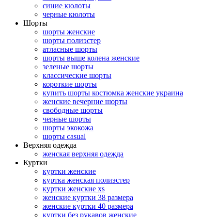
синие кюлоты
черные кюлоты
Шорты
шорты женские
шорты полиэстер
атласные шорты
шорты выше колена женские
зеленые шорты
классические шорты
короткие шорты
купить шорты костюмка женские украина
женские вечерние шорты
свободные шорты
черные шорты
шорты экокожа
шорты casual
Верхняя одежда
женская верхняя одежда
Куртки
куртки женские
куртка женская полиэстер
куртки женские xs
женские куртки 38 размера
женские куртки 40 размера
куртки без рукавов женские