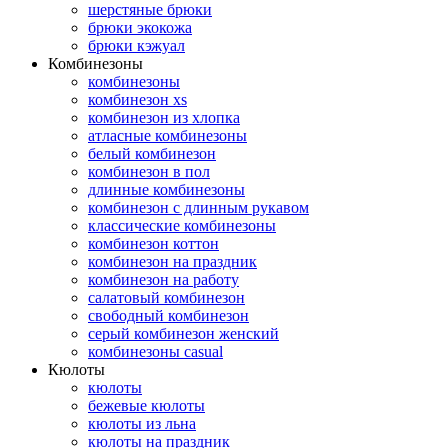
шерстяные брюки
брюки экокожа
брюки кэжуал
Комбинезоны
комбинезоны
комбинезон xs
комбинезон из хлопка
атласные комбинезоны
белый комбинезон
комбинезон в пол
длинные комбинезоны
комбинезон с длинным рукавом
классические комбинезоны
комбинезон коттон
комбинезон на праздник
комбинезон на работу
салатовый комбинезон
свободный комбинезон
серый комбинезон женский
комбинезоны casual
Кюлоты
кюлоты
бежевые кюлоты
кюлоты из льна
кюлоты на праздник