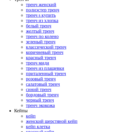
тренч женский
полиэстер тренч
тренч s купить
тренч из хлопка
белый тренч
желтый тренч
тренч по колено
зеленый тренч
классический тренч
коричневый тренч
красный тренч
тренч миди
тренч из плащевки
приталенный тренч
розовый тренч
салатовый тренч
синий тренч
бордовый тренч
черный тренч
тренч экокожа
Кейпы
кейп
женский шерстяной кейп
кейп клетка
красный кейп