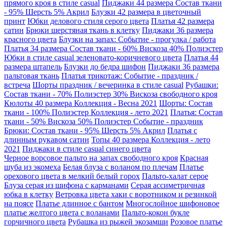
прямого кроя в стиле casual
Пиджаки 44 размера Состав ткани
- 95% Шерсть 5% Акрил
Блузки 42 размера в цветочный
принт
Юбки делового стиля серого цвета
Платья 42 размера
сатин
Брюки шерстяная ткань в клетку
Пиджаки 36 размера
красного цвета
Блузки на запах: Событие - прогулка / работа
Платья 34 размера Состав ткани - 60% Вискоза 40% Полиэстер
Юбки в стиле casual зеленовато-коричневого цвета
Платья 44
размера штапель
Блузки до бедра шифон
Пиджаки 36 размера
пальтовая ткань
Платья трикотаж: Событие - праздник /
встреча
Шорты праздник / вечеринка в стиле casual
Рубашки:
Состав ткани - 70% Полиэстер 30% Вискоза свободного кроя
Кюлоты 40 размера Коллекция - Весна 2021
Шорты: Состав
ткани - 100% Полиэстер Коллекция - лето 2021
Платья: Состав
ткани - 50% Вискоза 50% Полиэстер Событие - праздник
Брюки: Состав ткани - 95% Шерсть 5% Акрил
Платья с
длинным рукавом сатин
Топы 40 размера Коллекция - лето
2021
Пиджаки в стиле casual синего цвета
Черное ворсовое пальто на запах свободного кроя
Красная
шуба из экомеха
Белая блуза с воланом по плечам
Платье
орехового цвета в мелкий белый горох
Пальто-халат серое
Блуза серая из шифона с карманами
Серая ассиметричная
юбка в клетку
Ветровка цвета хаки с воротником и резинкой
на поясе
Платье длинное с бантом
Многослойное шифоновое
платье желтого цвета с воланами
Пальто-кокон букле
горчичного цвета
Рубашка из рыжей экозамши
Розовое платье