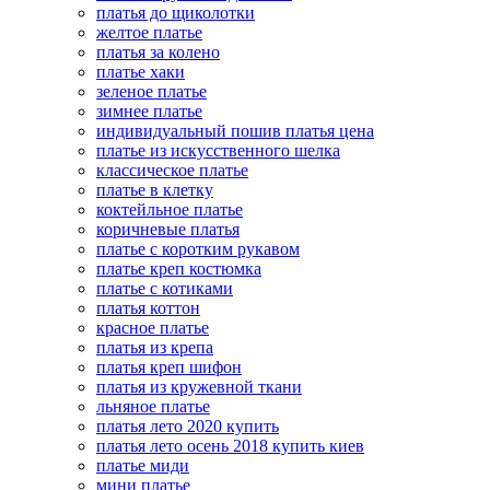
платья до щиколотки
желтое платье
платья за колено
платье хаки
зеленое платье
зимнее платье
индивидуальный пошив платья цена
платье из искусственного шелка
классическое платье
платье в клетку
коктейльное платье
коричневые платья
платье с коротким рукавом
платье креп костюмка
платье с котиками
платья коттон
красное платье
платья из крепа
платья креп шифон
платья из кружевной ткани
льняное платье
платья лето 2020 купить
платья лето осень 2018 купить киев
платье миди
мини платье