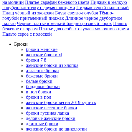
на молнии
Платье-сарафан бежевого цвета
Пиджак в мелкую
голубую клеточку с двумя шлицами
Пиджак серый пальтовый
Плащ чёрный из экокожи
Блуза светло-голубая
Тёмно-
голубой приталенный пиджак
Длинное черное двубортное
пальто
Черное платье в мелкий бледно-розовый горох
Пальто
бежевое с ворсом
Платье для особых случаев молочного цвета
Пальто серое с полоской
Брюки
брюки женские
женские брюки xl
брюки 7 8
женские брюки из хлопка
атласные брюки
бежевые брюки
белые брюки
бордовые брюки
в пол брюки
брюки в пол
женские брюки весна 2019 купить
женские весенние брюки
брюки гусиная лапка
деловые женские брюки
длинные брюки
женские брюки до щиколотки