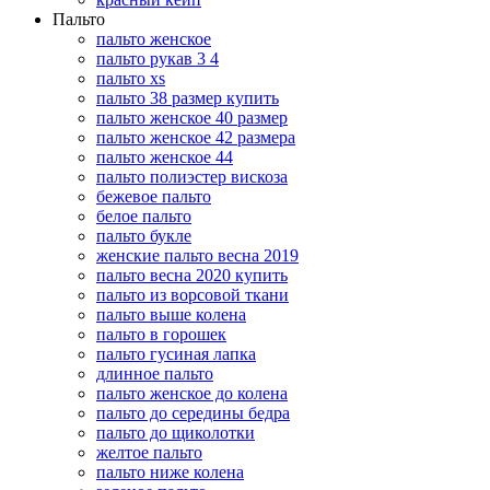
Пальто
пальто женское
пальто рукав 3 4
пальто xs
пальто 38 размер купить
пальто женское 40 размер
пальто женское 42 размера
пальто женское 44
пальто полиэстер вискоза
бежевое пальто
белое пальто
пальто букле
женские пальто весна 2019
пальто весна 2020 купить
пальто из ворсовой ткани
пальто выше колена
пальто в горошек
пальто гусиная лапка
длинное пальто
пальто женское до колена
пальто до середины бедра
пальто до щиколотки
желтое пальто
пальто ниже колена