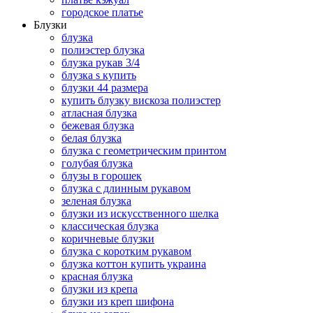
городское платье
Блузки
блузка
полиэстер блузка
блузка рукав 3/4
блузка s купить
блузки 44 размера
купить блузку вискоза полиэстер
атласная блузка
бежевая блузка
белая блузка
блузка с геометрическим принтом
голубая блузка
блузы в горошек
блузка с длинным рукавом
зеленая блузка
блузки из искусственного шелка
классическая блузка
коричневые блузки
блузка с коротким рукавом
блузка коттон купить украина
красная блузка
блузки из крепа
блузки из креп шифона