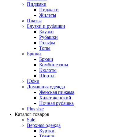
Пиджаки
Пиджаки
Жилеты
Платья
Блузки и рубашки
Блузки
Рубашки
Гольфы
Топы
Брюки
Брюки
Комбинезоны
Кюлоты
Шорты
Юбки
Домашняя одежда
Женская пижама
Халат женский
Ночная рубашка
Plus size
Каталог товаров
Sale
Верхняя одежда
Куртки
Тренчи