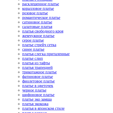
расклешенное платье
коралловое платье
розовое платье
романтическое платье
сатиновое платье
салатовые платья
платья свободного кроя
жемчужное платье
серое платье
платье стрейч сетка
синее платье
платья слегка приталенные
платье слип
платья из тафты
платья трапецией
трикотажное платье
фатиновое платье
фиолетовое платье
платье в цветочек
черное платье
шифоновое платье
платье эко замша
платья экокожа
платья в японском стиле
платье кэжуал