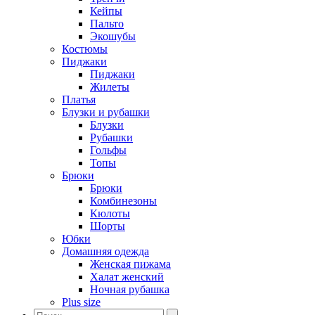
Кейпы
Пальто
Экошубы
Костюмы
Пиджаки
Пиджаки
Жилеты
Платья
Блузки и рубашки
Блузки
Рубашки
Гольфы
Топы
Брюки
Брюки
Комбинезоны
Кюлоты
Шорты
Юбки
Домашняя одежда
Женская пижама
Халат женский
Ночная рубашка
Plus size