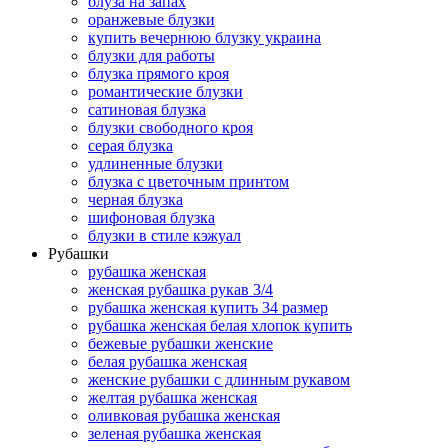
блуза на запах
оранжевые блузки
купить вечернюю блузку украина
блузки для работы
блузка прямого кроя
романтические блузки
сатиновая блузка
блузки свободного кроя
серая блузка
удлиненные блузки
блузка с цветочным принтом
черная блузка
шифоновая блузка
блузки в стиле кэжуал
Рубашки
рубашка женская
женская рубашка рукав 3/4
рубашка женская купить 34 размер
рубашка женская белая хлопок купить
бежевые рубашки женские
белая рубашка женская
женские рубашки с длинным рукавом
желтая рубашка женская
оливковая рубашка женская
зеленая рубашка женская