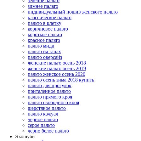
зеленое пальто
зимнее пальто
индивидуальный пошив женского пальто
классическое пальто
пальто в клетку
коричневое пальто
короткое пальто
красное пальто
пальто миди
пальто на запах
пальто оверсайз
женские пальто осень 2018
женские пальто осень 2019
пальто женское осень 2020
пальто осень зима 2018 купить
пальто для прогулок
приталенное пальто
пальто прямого кроя
пальто свободного кроя
шерстяное пальто
пальто кэжуал
черное пальто
серое пальто
черно белое пальто
Экошубы