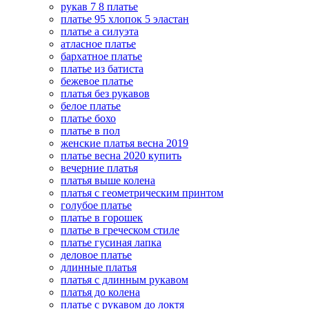
рукав 7 8 платье
платье 95 хлопок 5 эластан
платье а силуэта
атласное платье
бархатное платье
платье из батиста
бежевое платье
платья без рукавов
белое платье
платье бохо
платье в пол
женские платья весна 2019
платье весна 2020 купить
вечерние платья
платья выше колена
платья с геометрическим принтом
голубое платье
платье в горошек
платье в греческом стиле
платье гусиная лапка
деловое платье
длинные платья
платья с длинным рукавом
платья до колена
платье с рукавом до локтя