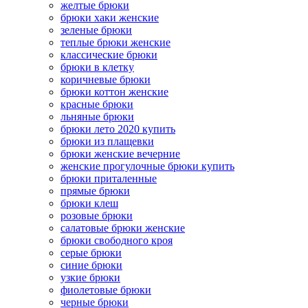
желтые брюки
брюки хаки женские
зеленые брюки
теплые брюки женские
классические брюки
брюки в клетку
коричневые брюки
брюки коттон женские
красные брюки
льняные брюки
брюки лето 2020 купить
брюки из плащевки
брюки женские вечерние
женские прогулочные брюки купить
брюки приталенные
прямые брюки
брюки клеш
розовые брюки
салатовые брюки женские
брюки свободного кроя
серые брюки
синие брюки
узкие брюки
фиолетовые брюки
черные брюки