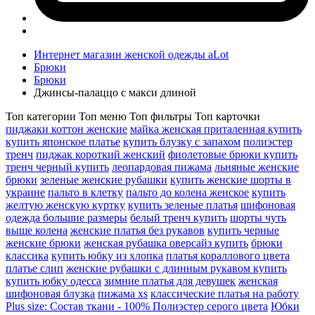
Интернет магазин женской одежды aLot
Брюки
Брюки
Джинсы-палаццо с макси длиной
Топ категории
Топ меню
Топ фильтры
Топ карточки
пиджаки коттон женские
майка женская приталенная купить
купить японское платье
купить блузку с запахом
полиэстер
тренч
пиджак короткий женский
фиолетовые брюки купить
тренч черный купить
леопардовая пижама
льняные женские
брюки
зеленые женские рубашки
купить женские шорты в
украине
пальто в клетку
пальто до колена женское
купить
желтую женскую куртку
купить зеленые платья
шифоновая
одежда большие размеры
белый тренч купить
шорты чуть
выше колена
женские платья без рукавов
купить черные
женские брюки
женская рубашка оверсайз купить
брюки
классика
купить юбку из хлопка
платья кораллового цвета
платье слип
женские рубашки с длинным рукавом купить
купить юбку одесса
зимние платья для девушек
женская
шифоновая блузка
пижама xs
классические платья на работу
Plus size: Состав ткани - 100% Полиэстер серого цвета
Юбки