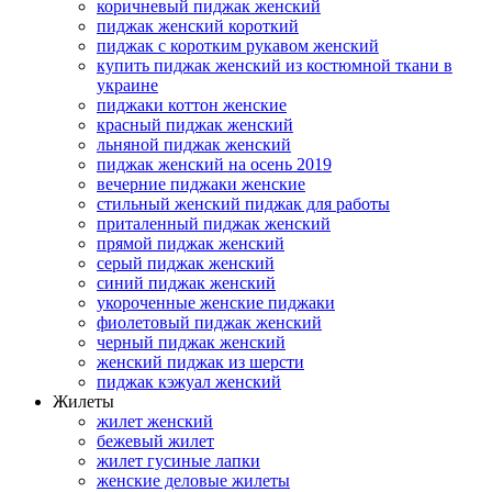
коричневый пиджак женский
пиджак женский короткий
пиджак с коротким рукавом женский
купить пиджак женский из костюмной ткани в
украине
пиджаки коттон женские
красный пиджак женский
льняной пиджак женский
пиджак женский на осень 2019
вечерние пиджаки женские
стильный женский пиджак для работы
приталенный пиджак женский
прямой пиджак женский
серый пиджак женский
синий пиджак женский
укороченные женские пиджаки
фиолетовый пиджак женский
черный пиджак женский
женский пиджак из шерсти
пиджак кэжуал женский
Жилеты
жилет женский
бежевый жилет
жилет гусиные лапки
женские деловые жилеты