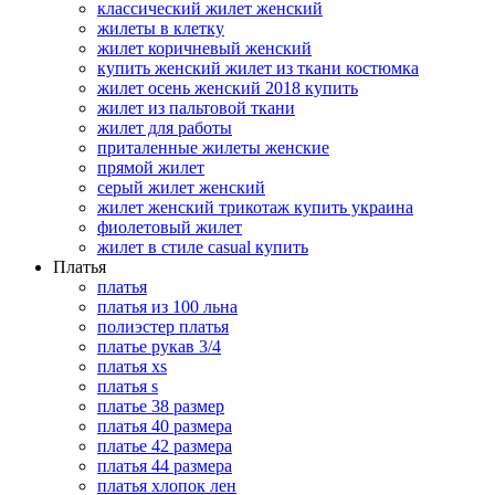
классический жилет женский
жилеты в клетку
жилет коричневый женский
купить женский жилет из ткани костюмка
жилет осень женский 2018 купить
жилет из пальтовой ткани
жилет для работы
приталенные жилеты женские
прямой жилет
серый жилет женский
жилет женский трикотаж купить украина
фиолетовый жилет
жилет в стиле casual купить
Платья
платья
платья из 100 льна
полиэстер платья
платье рукав 3/4
платья xs
платья s
платье 38 размер
платья 40 размера
платье 42 размера
платья 44 размера
платья хлопок лен