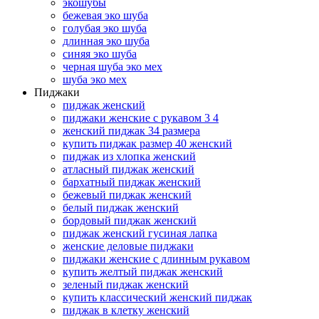
экошубы
бежевая эко шуба
голубая эко шуба
длинная эко шуба
синяя эко шуба
черная шуба эко мех
шуба эко мех
Пиджаки
пиджак женский
пиджаки женские с рукавом 3 4
женский пиджак 34 размера
купить пиджак размер 40 женский
пиджак из хлопка женский
атласный пиджак женский
бархатный пиджак женский
бежевый пиджак женский
белый пиджак женский
бордовый пиджак женский
пиджак женский гусиная лапка
женские деловые пиджаки
пиджаки женские с длинным рукавом
купить желтый пиджак женский
зеленый пиджак женский
купить классический женский пиджак
пиджак в клетку женский